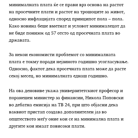
минималната плата ќе се прави врз основа на растот
на просечните плати и растот на трошоците за живот,
односно инфлацијата според принципот пола – пола.
Како новина беше вметнат и условот минималецот да
не биде понизок од 57 отсто од просечната плата во
државата.
За некои економисти проблемот со минималната
плата е токму поради нејзиното годишно усогласување.
Односно, фактот дека просечната плата може да расте
секој месец, но минималната еднаш годишно.
На ова деновиве укажа универзитетскиот професор и
поранешен министер за финансии, Никола Поповски
во дебатна емисија на ТВ 24, при што објасни дека
ваквиот пристап создава дополнителен јаз во
општествотo меѓу оние кои се на минимална плата и
другите кои имаат повисоки плати.