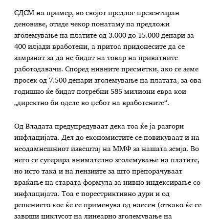
СДСМ на пример, во својот предлог презентиран
деновиве, отиде чекор понатаму па предложи
зголемување на платите од 3.000 до 15.000 денари за
400 илјади вработени, а притоа придонесите да се
замрзнат за да не бидат на товар на приватните
работодавачи. Според нивните пресметки, ако се земе
просек од 7.500 денари зголемување на платата, за ова
годишно ќе бидат потребни 585 милиони евра кои
„директно би оделе во џебот на вработените“.
Од Владата предупредуваат дека тоа ќе ја разгори
инфлацијата. Дел до економистите се повикуваат и на
неодамнешниот извештај на ММФ за нашата земја. Во
него се сугерира внимателно зголемување на платите,
но исто така и на пензиите за што препорачуваат
враќање на старата формула за нивно индексирање со
инфлацијата. Тоа е порестриктивно дури и од
решението кое ќе се применува од наесен (откако ќе се
заврши циклусот на линеарно зголемување на