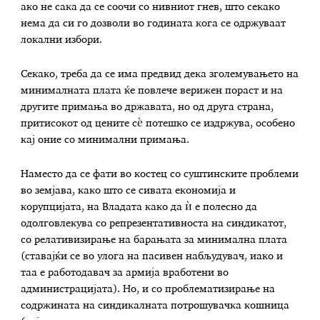
ако не сака да се соочи со нивниот гнев, што секако
нема да си го дозволи во годината кога се одржуваат
локални избори.
Секако, треба да се има предвид дека зголемувањето на
минималната плата ќе повлече верижен пораст и на
другите примања во државата, но од друга страна,
притисокот од цените сѐ потешко се издржува, особено
кај оние со минимални примања.
Наместо да се фати во костец со суштинските проблеми
во земјава, како што се сивата економија и
корупцијата, на Владата како да ѝ е полесно да
одолговлекува со репрезентативноста на синдикатот,
со релативизирање на барањата за минимална плата
(ставајќи се во улога на пасивен набљудувач, иако и
таа е работодавач за армија вработени во
администрацијата). Но, и со проблематизирање на
содржината на синдикалната потрошувачка кошница