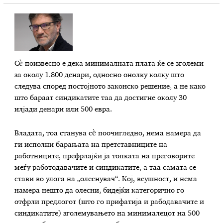
Сѐ поизвесно е дека минималната плата ќе се зголеми
за околу 1.800 денари, односно онолку колку што
следува според постојното законско решение, а не како
што бараат синдикатите таа да достигне околу 30
илјади денари или 500 евра.
Владата, тоа станува сѐ поочигледно, нема намера да
ги исполни барањата на претставниците на
работниците, префрлајќи ја топката на преговорите
меѓу работодавачите и синдикатите, а таа самата се
стави во улога на „олеснувач“. Кој, всушност, и нема
намера нешто да олесни, бидејќи категорично го
отфрли предлогот (што го прифатија и рабодавачите и
синдикатите) зголемувањето на минималецот на 500