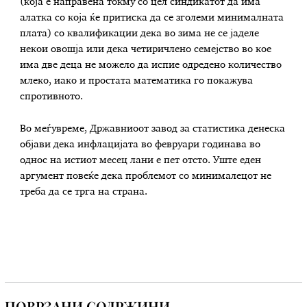
(која е направена токму со цел синдикатот да има
алатка со која ќе притиска да се зголеми минималната
плата) со квалификации дека во зима не се јаделе
некои овошја или дека четиричлено семејство во кое
има две деца не можело да испие одредено количество
млеко, иако и простата математика го покажува
спротивното.
Во меѓувреме, Државниоот завод за статистика денеска
објави дека инфлацијата во февруари годинава во
однос на истиот месец лани е пет отсто. Уште еден
аргумент повеќе дека проблемот со минималецот не
треба да се трга на страна.
ПОВРЗАНИ СОДРЖИНИ