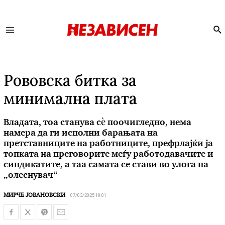
Se
Main
Menu
Рововска битка за
минимална плата
Владата, тоа станува сѐ поочигледно, нема
намера да ги исполни барањата на
претставниците на работниците, префрлајќи ја
топката на преговорите меѓу работодавачите и
синдикатите, а таа самата се стави во улога на
„олеснувач“
07/03/2025 18:01
МИРЧЕ ЈОВАНОВСКИ