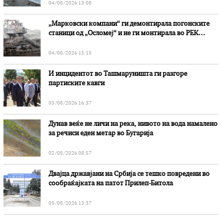
04/08/2026 13:08
„Марковски компани“ ги демонтирала погонските
станици од „Осломеј“ и не ги монтирала во РЕК
„Битола“, стои во вештачењето на обвинителството
04/08/2026 15:15
И инцидентот во Ташмаруништa ги разгоре
партиските кавги
03/08/2026 16:37
Дунав веќе не личи на река, нивото на вода намалено
за речиси еден метар во Бугарија
02/08/2026 08:57
Двајца државјани на Србија се тешко повредени во
сообраќајката на патот Прилеп-Битола
05/08/2026 13:37