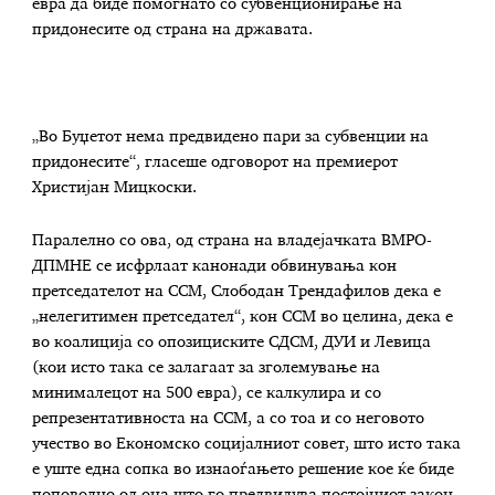
евра да биде помогнато со субвенционирање на
придонесите од страна на државата.
„Во Буџетот нема предвидено пари за субвенции на
придонесите“, гласеше одговорот на премиерот
Христијан Мицкоски.
Паралелно со ова, од страна на владејачката ВМРО-
ДПМНЕ се исфрлаат канонади обвинувања кон
претседателот на ССМ, Слободан Трендафилов дека е
„нелегитимен претседател“, кон ССМ во целина, дека е
во коалиција со опозициските СДСМ, ДУИ и Левица
(кои исто така се залагаат за зголемување на
минималецот на 500 евра), се калкулира и со
репрезентативноста на ССМ, а со тоа и со неговото
учество во Економско социјалниот совет, што исто така
е уште една сопка во изнаоѓањето решение кое ќе биде