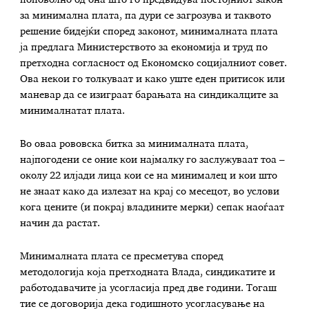
поповолно од она што го предвидува постојниот закон
за минимална плата, па дури се загрозува и таквото
решение бидејќи според законот, минималната плата
ја предлага Министерството за економија и труд по
претходна согласност од Економско социјалниот совет.
Ова некои го толкуваат и како уште еден притисок или
маневар да се изиграат барањата на синдикалците за
минималнатат плата.
Во оваа рововска битка за минималната плата,
најпогодени се оние кои најмалку го заслужуваат тоа –
околу 22 илјади лица кои се на минималец и кои што
не знаат како да излезат на крај со месецот, во услови
кога цените (и покрај владините мерки) сепак наоѓаат
начин да растат.
Минималната плата се пресметува според
методологија која претходната Влада, синдикатите и
работодавачите ја усогласија пред две години. Тогаш
тие се договорија дека годишното усогласување на