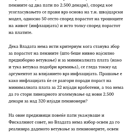
пензиите од два пати по 2.500 денари), според кое
усогласувањето се прави врз основа на т.н. швајцарски
модел, односно 50 отсто според порастот на трошоците
на живот (инфлацијата) и исто толку според порастот
на платите.
Дека Владата нема исти критериум кога станува збор
за порастот на пензиите (што беше нивно најсилно
предизборно ветување) и за минималната плата (иако
и тука ветуваа подобри времиња), се гледа токму од
аргументот за влијанието врз инфлацијата. Прашање е
како инфлацијата ќе се разгори поради пораст на
минималната плата за 22 илјади вработени, а тоа нема
да го стори линеарното зголемување од нови 2.500
денари за над 320 илјади пензионери?
На овие предизвици повеќе пати укажуваше и
Фискалниот совет, но Владата нема избор освен да го
реализира даденото ветување за пензионерите, освен