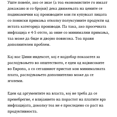
Уште повеќе, ако се знае (а тоа економистите го имаат
докажано и со бројки) дека движењата на цените се
подинамични кај производите кои ги купуваат лицата
со пониски примања отколку полуксузните продукти од
истата категорија производи. Па така, ако просечната
инфлација е 4-5 отсто, за оние со минимални примања,
таа може да биде и двојно повисока. Тоа прави
дополнителен проблем.
Кај нас Џини индексот, кој е најдобар показател за
раслојувањето во општеството, е еден од највисоките
во Европа, а со сегашниот пристап кон минималната
плата, раслојувањето дополнително може да се
зголеми.
Еден од аргументите на власта, кој не треба да се
пренебрегне, е влијанието на порастот на платите врз
инфлацијата, доколку тоа не е проследено со раст на
продуктивноста.