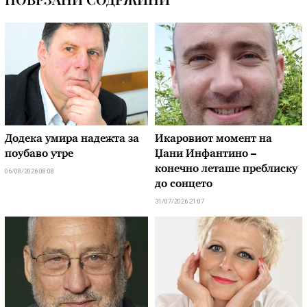
Додека умира надежта за
Икаровиот момент на
поубаво утре
Џани Инфантино –
конечно леташе преблиску
06/08/2026 08:08
до сонцето
31/07/2026 21:07