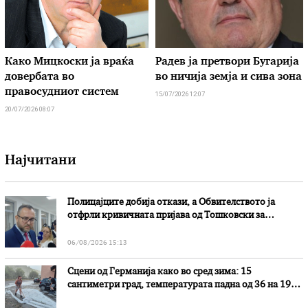
Како Мицкоски ја враќа
Радев ја претвори Бугарија
довербата во
во ничија земја и сива зона
правосудниот систем
15/07/2026 12:07
20/07/2026 08:07
Најчитани
Полицајците добија откази, а Обвителството ја
отфрли кривичната пријава од Тошковски за
наводни злоупотреби
06/08/2026 15:13
Сцени од Германија како во сред зима: 15
сантиметри град, температурата падна од 36 на 19
степени