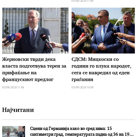
05/08/2026 11:08
Жерновски тврди дека
СДСМ: Мицкоски со
власта подготвува терен за
години го плука народот,
прифаќање на
сега се навредил од еден
францускиот предлог
граѓанин
05/08/2026 11:08
05/08/2026 10:08
Најчитани
Сцени од Германија како во сред зима: 15
сантиметри град, температурата падна од 36 на 19