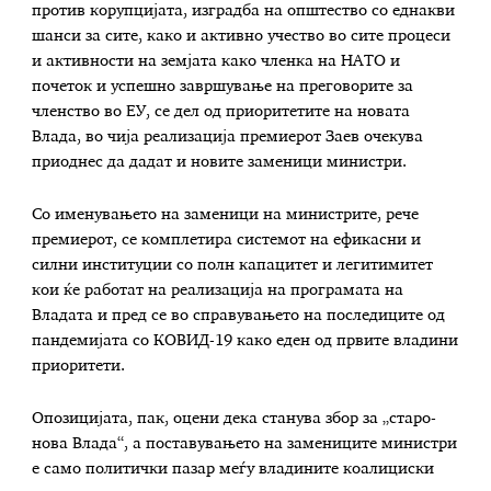
против корупцијата, изградба на општество со еднакви
шанси за сите, како и активно учество во сите процеси
и активности на земјата како членка на НАТО и
почеток и успешно завршување на преговорите за
членство во ЕУ, се дел од приоритетите на новата
Влада, во чија реализација премиерот Заев очекува
приоднес да дадат и новите заменици министри.
Со именувањето на заменици на министрите, рече
премиерот, се комплетира системот на ефикасни и
силни институции со полн капацитет и легитимитет
кои ќе работат на реализација на програмата на
Владата и пред се во справувањето на последиците од
пандемијата со КОВИД-19 како еден од првите владини
приоритети.
Опозицијата, пак, оцени дека станува збор за „старо-
нова Влада“, а поставувањето на замениците министри
е само политички пазар меѓу владините коалициски