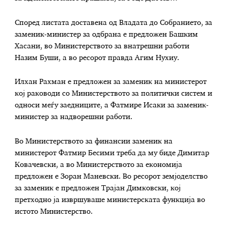
Според листата доставена од Владата до Собранието, за
заменик-министер за одбрана е предложен Башким
Хасани, во Министерството за внатрешни работи
Назим Буши, а во ресорот правда Агим Нухиу.
Илхан Рахман е предложен за заменик на министерот
кој раководи со Министерството за политички систем и
односи меѓу заедниците, а Фатмире Исаки за заменик-
министер за надворешни работи.
Во Министерството за финансии заменик на
министерот Фатмир Бесими треба да му биде Димитар
Ковачевски, а во Министерството за економија
предложен е Зоран Маневски. Во ресорот земјоделство
за заменик е предложен Трајан Димковски, кој
претходно ја извршуваше министерската функција во
истото Министерство.