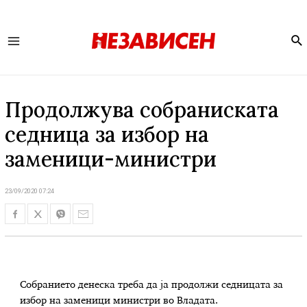
Se
Main
Menu
Продолжува собраниската
седница за избор на
заменици-министри
23/09/2020 07:24
Собранието денеска треба да ја продолжи седницата за
избор на заменици министри во Владата.