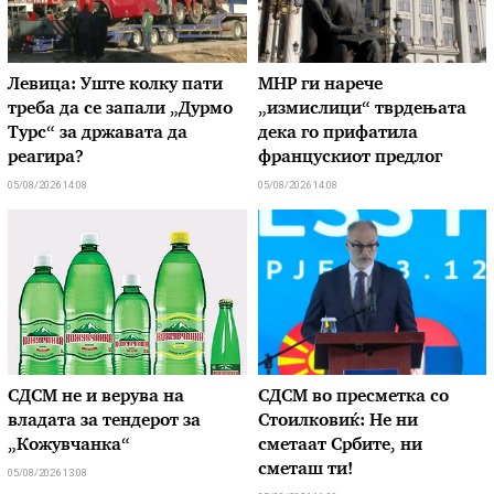
Левица: Уште колку пати
МНР ги нарече
треба да се запали „Дурмо
„измислици“ тврдењата
Турс“ за државата да
дека го прифатила
реагира?
францускиот предлог
05/08/2026 14:08
05/08/2026 14:08
СДСМ не и верува на
СДСМ во пресметка со
владата за тендерот за
Стоилковиќ: Не ни
„Кожувчанка“
сметаат Србите, ни
сметаш ти!
05/08/2026 13:08