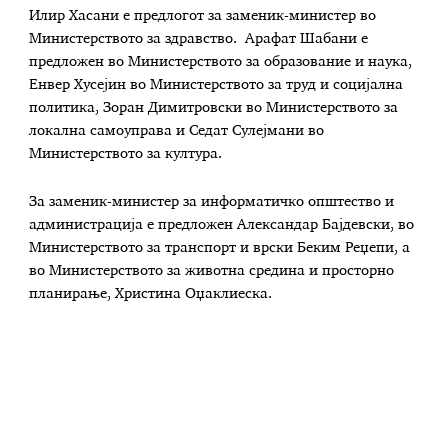
Илир Хасани е предлогот за заменик-министер во
Министерството за здравство. Арафат Шабани е
предложен во Министерството за образование и наука,
Енвер Хусејин во Министерството за труд и социјална
политика, Зоран Димитровски во Министерството за
локална самоуправа и Седат Сулејмани во
Министерството за култура.
За заменик-министер за информатичко општество и
администрација е предложен Александар Бајдевски, во
Министерството за транспорт и врски Беким Реџепи, а
во Министерството за животна средина и просторно
планирање, Христина Оџаклиеска.