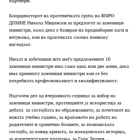
партнери.
Координаторот на пратеничката група на ВМРО-
ДПМНЕ Никола Мицевски за предлогот за заменици-
министри, кажа дека е базиран на предизборни лаги и
ветувања, кои во практиката сосема поинаку
изгледаат.
Имаат и забелешки што меѓу предложените 16
заменици-министри има само една или две жени, дека
има премногу заменици министри кои се без
потребната професионалност и квалификуваност.
Најголем дел од вчерашната седница за избор на
заменици министри, пратенциите ја искористија за
дебата за состојбата во образованието, за почетокот на
новата учебна година, за враќањето на работа на
родителите и хронично болните, за економската
состојба, за ковид-кризата, за македонската историја,
за идентитетските прашања, за Гоце Делчев…