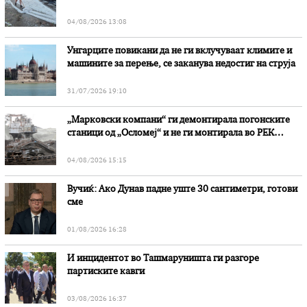
степени
04/08/2026 13:08
Унгарците повикани да не ги вклучуваат климите и
машините за перење, се заканува недостиг на струја
31/07/2026 19:10
„Марковски компани“ ги демонтирала погонските
станици од „Осломеј“ и не ги монтирала во РЕК
„Битола“, стои во вештачењето на обвинителството
04/08/2026 15:15
Вучиќ: Ако Дунав падне уште 30 сантиметри, готови
сме
01/08/2026 16:28
И инцидентот во Ташмаруништa ги разгоре
партиските кавги
03/08/2026 16:37