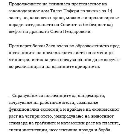
Продолжението на седницата претседателот на
законодавниот дом Талат Џафери го закажа за 14
часот, но, како што најави, можно е и пролонгирање
поради заседавањето на Советот за безбедност кај
шефот на државата Стево Пендаровски.
Премиерот Зоран Заев вчера во образложението пред
пратениците на предложената листа на заменици
министри, истакна дека очекува од нив да се вклучат
во реализацијата на владините приоритети.
– Справување со последиците од пандемијата,
зачувување на работните места, создавање
функционална економија и враќање на економскиот
раст на четири отсто, унапредување на животниот
стандард на граѓаните и натамошен раст на платите,
силни институции, неселективна правда и борба