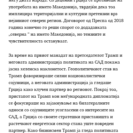
меѓу двата народа. Со децении Грција се противеше на
употребата на името Македонија, тврдејќи дека тоа
имплицира територијални и културни претензии врз
нејзиниот северен регион. Договорот од Преспа од 2018
година конечно го реши спорот со додадавката
„северна “ на името Македонија, но тензиите и
чувствителноста остануваат.
За време на првиот манадат на претседателот Трамп и
неговата администрација политиката на САД покажа
јасна хеленска наклонетост. Геополитичкиот став на
Трамп фаворизираше силни националистички
сојузници, а неговата администрација ја гледаше
Грција како клучен партнер во регионот. Покрај тоа,
пристапот на Трамп кон меѓународната дипломатија
се фокусираше на зајакнување на билатералните
односи со сојузниците усогласени со интересите на
САД, а Грција со своите стратешки пристаништа и
растечкиот енергетски сектор стана уште повреден
партнер. Како бизнисмен Трамп ја гледа политиката