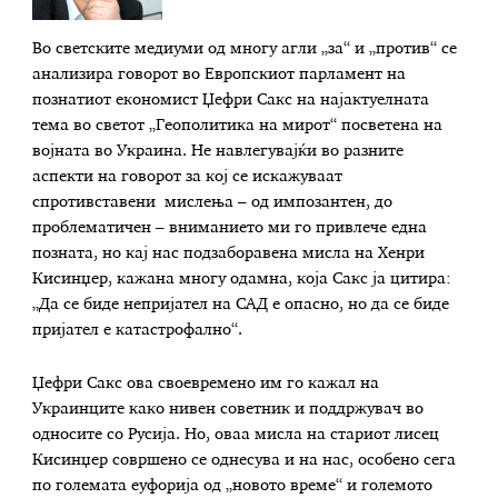
Во светските медиуми од многу агли „за“ и „против“ се
анализира говорот во Европскиот парламент на
познатиот економист Џефри Сакс на најактуелната
тема во светот „Геополитика на мирот“ посветена на
војната во Украина. Не навлегувајќи во разните
аспекти на говорот за кој се искажуваат
спротивставени мислења – од импозантен, до
проблематичен – вниманието ми го привлече една
позната, но кај нас подзаборавена мисла на Хенри
Кисинџер, кажана многу одамна, која Сакс ја цитира:
„Да се биде непријател на САД е опасно, но да се биде
пријател е катастрофално“.
Џефри Сакс ова своевремено им го кажал на
Украинците како нивен советник и поддржувач во
односите со Русија. Но, оваа мисла на стариот лисец
Кисинџер совршено се однесува и на нас, особено сега
по големата еуфорија од „новото време“ и големото