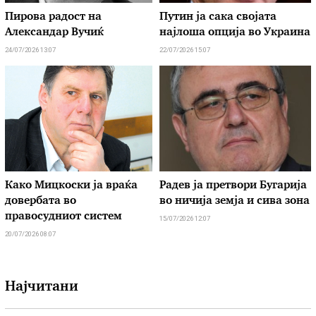
Пирова радост на
Путин ја сака својата
Александар Вучиќ
најлоша опција во Украина
24/07/2026 13:07
22/07/2026 15:07
Како Мицкоски ја враќа
Радев ја претвори Бугарија
довербата во
во ничија земја и сива зона
правосудниот систем
15/07/2026 12:07
20/07/2026 08:07
Најчитани