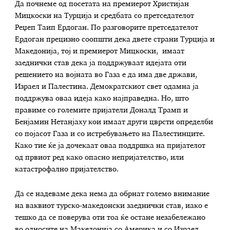
Да почнеме од посетата на премиерот Христијан
Мицкоски на Турција и средбата со претседателот
Реџеп Таип Ердоган. По разговорите претседателот
Ердоган прецизно соопшти дека двете страни Турција и
Македонија, тој и премиерот Мицкоски, имаат
заеднички став дека ја поддржуваат идејата оти
решението на војната во Газа е да има две држави,
Израел и Палестина. Демократскиот свет одамна ја
поддржува оваа идеја како најправедна. Но, што
правиме со големите пријатели Доналд Трамп и
Бенјамин Нетанјаху кои имаат други цврсти определби
со појасот Газа и со истребувањето на Палестинците.
Како тие ќе ја дочекаат оваа поддршка на пријателот
од првиот ред како опасно непријателство, или
катастрофално пријателство.
Да се надеваме дека нема да обрнат големо внимание
на ваквиот турско-македонски заеднички став, иако е
тешко да се поверува оти тоа ќе остане незабележано
во односите на Македонија со Америка и со Израел.