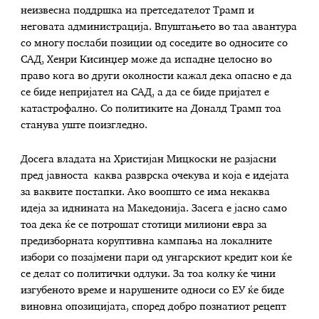
неизвесна поддршка на претседателот Трамп и
неговата администрација. Впуштањето во таа авантура
со многу послаби позиции од соседите во односите со
САД, Хенри Кисинџер може да испадне целосно во
право кога во други околности кажал дека опасно е да
се биде непријател на САД, а да се биде пријател е
катастрофално. Со политиките на Доналд Трамп тоа
станува уште поизгледно.
Досега владата на Христијан Мицкоски не разјасни
пред јавноста каква разврска очекува и која е идејата
за ваквите постапки. Ако воопшто се има некаква
идеја за иднината на Македонија. Засега е јасно само
тоа дека ќе се потрошат стотици милиони евра за
предизборната коруптивна кампања на локалните
избори со позајмени пари од унгарскиот кредит кои ќе
се делат со политички одлуки. За тоа колку ќе чини
изгубеното време и нарушените односи со ЕУ ќе биде
виновна опозицијата, според добро познатиот рецепт