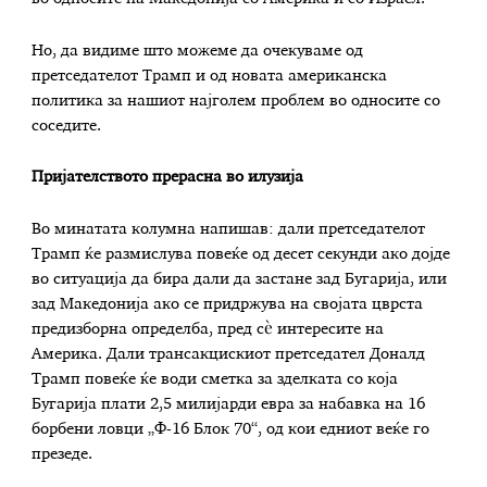
Но, да видиме што можеме да очекуваме од
претседателот Трамп и од новата американска
политика за нашиот најголем проблем во односите со
соседите.
Пријателството прерасна во илузија
Во минатата колумна напишав: дали претседателот
Трамп ќе размислува повеќе од десет секунди ако дојде
во ситуација да бира дали да застане зад Бугарија, или
зад Македонија ако се придржува на својата цврста
предизборна определба, пред сѐ интересите на
Америка. Дали трансакцискиот претседател Доналд
Трамп повеќе ќе води сметка за зделката со која
Бугарија плати 2,5 милијарди евра за набавка на 16
борбени ловци „Ф-16 Блок 70“, од кои едниот веќе го
презеде.