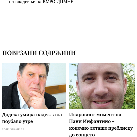
на владеење на ВМРО-ДПМНЕ.
ПОВРЗАНИ СОДРЖИНИ
Додека умира надежта за
Икаровиот момент на
поубаво утре
Џани Инфантино –
конечно леташе преблиску
06/08/2026 08:08
до сонцето