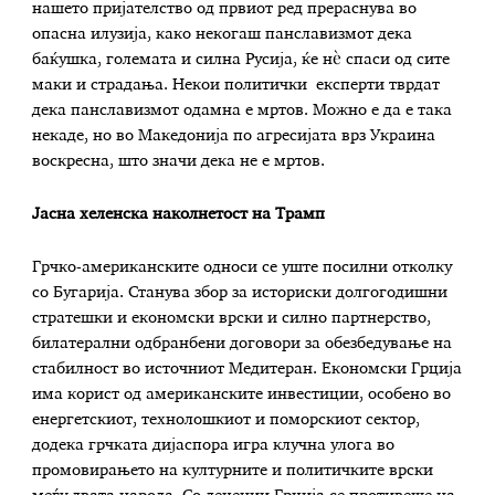
нашето пријателство од првиот ред прераснува во
опасна илузија, како некогаш панславизмот дека
баќушка, големата и силна Русија, ќе нѐ спаси од сите
маки и страдања. Некои политички експерти тврдат
дека панславизмот одамна е мртов. Можно е да е така
некаде, но во Македонија по агресијата врз Украина
воскресна, што значи дека не е мртов.
Јасна хеленска наколнетост на Трамп
Грчко-американските односи се уште посилни отколку
со Бугарија. Станува збор за историски долгогодишни
стратешки и економски врски и силно партнерство,
билатерални одбранбени договори за обезбедување на
стабилност во источниот Медитеран. Економски Грција
има корист од американските инвестиции, особено во
енергетскиот, технолошкиот и поморскиот сектор,
додека грчката дијаспора игра клучна улога во
промовирањето на културните и политичките врски