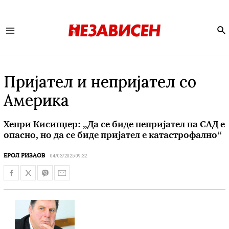
Se
Main
Menu
Пријател и непријател со
Америка
Хенри Кисинџер: „Да се биде непријател на САД е
опасно, но да се биде пријател е катастрофално“
04/03/2025 09:32
ЕРОЛ РИЗАОВ