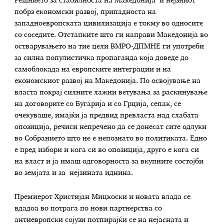
Решнието за стабилноста на Македонија и нејзниот
побрз економски развој, припадноста на
западноевропската цивилизација е токму во односите
со соседите. Отстапките што ги направи Македонија во
остварувањето на тие цели ВМРО-ДПМНЕ ги употреби
за силна популистичка пропаганда која доведе до
самоблокада на европските интеграции и на
економскиот развој на Македонија. По освојување на
власта покрај силните лажни ветувања за раскинување
на договорите со Бугарија и со Грција, сепак, се
очекуваше, имајќи ја предвид превласта над слабата
опозиција, речиси непречено да се донесат сите одлуки
во Собранието што не е непознато во политиката. Едно
е пред избори и кога си во опозиција, друго е кога си
на власт и ја имаш одговорноста за вкупните состојби
во земјата и за нејзината иднина.
Премиерот Христијан Мицкоски и новата влада се
вдадоа во потрага по нови партнерства со
антиевропски сојузи потпирајќи се на нејасната и