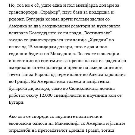
Но, тоа не е сѐ, уште една и пол милијарда долари за
транспортери „Страјкер“, плус бази за поддршка и
ремонт. Бугарија ќе има други големи зделки со
Америка за два американски реактори за нуклерната
централа Козлодуј што ќе ги гради „Вестингхаус“
заедно со јужнокорејската компанија „Хјундаи“ во
износ од 15 милијарди долари, што е два и пол
годишни буџети на Македонија. Во тек се и значајни
инвестиции во системите за пренос на гас изградени со
американска технологија и пренос на американскиот
течен гас за Европа од терминалот во Александрополис
во Грција. Во Америка има голема и влијателна
бугарска дијаспора, само во Силиконската долина
работат околу 12.000 специјалисти и научници кои се
Бугари.
Ако ова се спореди со вкупните политички и
економски односи на Македонија со Америка и јасните
определби на претседателот Доналд Трамп, тогаш