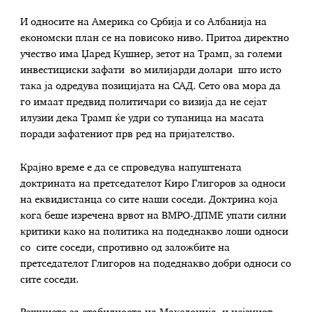
И односите на Америка со Србија и со Албанија на
економски план се на повисоко ниво. Притоа директно
учество има Џаред Кушнер, зетот на Трамп, за големи
инвестициски зафати во милијарди долари што исто
така ја одредува позицијата на САД. Сето ова мора да
го имаат предвид политичари со визија да не сејат
илузии дека Трамп ќе удри со тупаница на масата
поради зафатениот прв ред на пријателство.
Крајно време е да се спроведува напуштената
доктрината на претседателот Киро Глигоров за односи
на еквидистанца со сите наши соседи. Доктрина која
кога беше изречена врвот на ВМРО-ДПМЕ упати силни
критики како на политика на подеднакво лоши односи
со сите соседи, спротивно од заложбите на
претседателот Глигоров на подеднакво добри односи со
сите соседи.