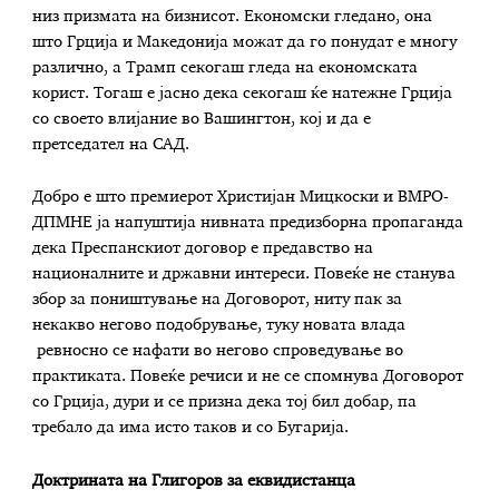
низ призмата на бизнисот. Економски гледано, она
што Грција и Македонија можат да го понудат е многу
различно, а Трамп секогаш гледа на економската
корист. Тогаш е јасно дека секогаш ќе натежне Грција
со своето влијание во Вашингтон, кој и да е
претседател на САД.
Добро е што премиерот Христијан Мицкоски и ВМРО-
ДПМНЕ ја напуштија нивната предизборна пропаганда
дека Преспанскиот договор е предавство на
националните и државни интереси. Повеќе не станува
збор за поништување на Договорот, ниту пак за
некакво негово подобрување, туку новата влада
ревносно се нафати во негово спроведување во
практиката. Повеќе речиси и не се спомнува Договорот
со Грција, дури и се призна дека тој бил добар, па
требало да има исто таков и со Бугарија.
Доктрината на Глигоров за еквидистанца