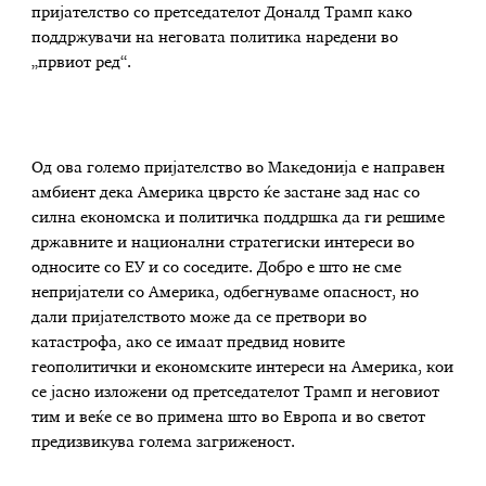
пријателство со претседателот Доналд Трамп како
поддржувачи на неговата политика наредени во
„првиот ред“.
Од ова големо пријателство во Македонија е направен
амбиент дека Америка цврсто ќе застане зад нас со
силна економска и политичка поддршка да ги решиме
државните и национални стратегиски интереси во
односите со ЕУ и со соседите. Добро е што не сме
непријатели со Америка, одбегнуваме опасност, но
дали пријателството може да се претвори во
катастрофа, ако се имаат предвид новите
геополитички и економските интереси на Америка, кои
се јасно изложени од претседателот Трамп и неговиот
тим и веќе се во примена што во Европа и во светот
предизвикува голема загриженост.