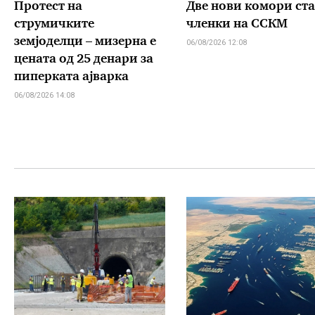
Протест на
Две нови комори ст
струмичките
членки на ССКМ
земјоделци – мизерна е
06/08/2026 12:08
цената од 25 денари за
пиперката ајварка
06/08/2026 14:08