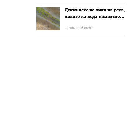
Дунав веќе не личи на река,
нивото на вода намалено
за речиси еден метар во
02/08/2026 08:57
Бугарија