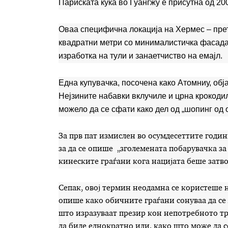
Париската куќа во Гуангжу е присутна од 20
Оваа специфична локација на Хермес – прет
квадратни метри со минималистичка фасада 
изработка на тули и занаетчиство на емајл.
Една купувачка, посочена како Атомниу, обј
Нејзините набавки вклучиле и црна крокодил
можело да се сфати како дел од „шопинг од 
За прв пат измислен во осумдесеттите годи
за да се опише „зголемената побарувачка з
кинеските граѓани кога нацијата беше затв
Сепак, овој термин неодамна се користеше 
опише како обичните граѓани сонуваа да се 
што изразуваат презир кон непотребното т
да биде еднократно или, како што може да с