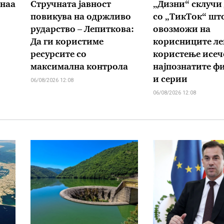
анаа
Стручната јавност
„Дизни“ склучи
повикува на одржливо
со „ТикТок“ што
рударство – Лепиткова:
овозможи на
Да ги користиме
корисниците ле
ресурсите со
користење исеч
максимална контрола
најпознатите ф
и серии
06/08/2026 12:08
06/08/2026 12:08