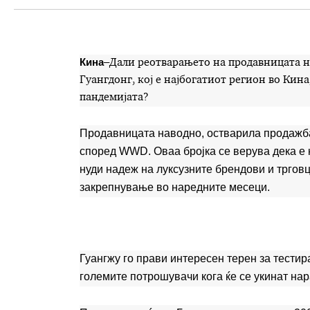
Кина
–
Дали реотварањето на продавницата на
Гуангдонг, кој е најбогатиот регион во Кинa
пандемијата?
Продавницата наводно, остварила продажба 
според WWD. Оваа бројка се верува дека е н
нуди надеж на луксузните брендови и трговц
закрепнување во наредните месеци.
Гуангжу го прави интересен терен за тестир
големите потрошувачи кога ќе се укинат на