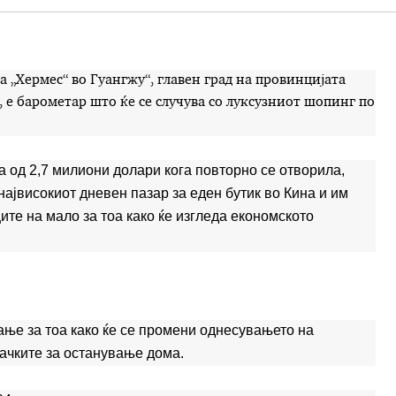
 „Хермес“ во Гуангжу“, главен град на провинцијата
, е барометар што ќе се случува со луксузниот шопинг по
од 2,7 милиони долари кога повторно се отворила,
ајвисокиот дневен пазар за еден бутик во Кина и им
ите на мало за тоа како ќе изгледа економското
ање за тоа како ќе се промени однесувањето на
рачките за останување дома.