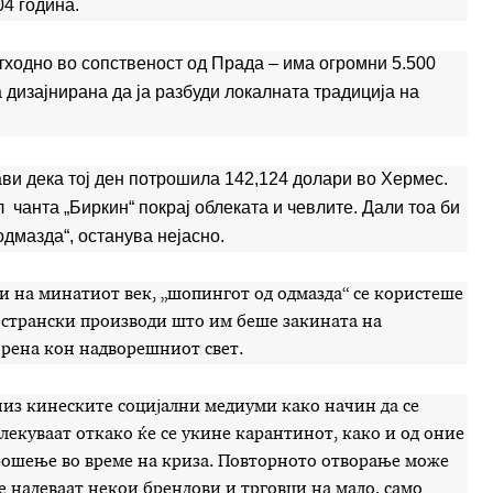
04 година.
ходно во сопственост од Прада – има огромни 5.500
дизајнирана да ја разбуди локалната традиција на
ави дека тој ден потрошила 142,124 долари во Хермес.
 чанта „Биркин“ покрај облеката и чевлите. Дали тоа би
одмазда“, останува нејасно.
ни на минатиот век, „шопингот од одмазда“ се користеше
а странски производи што им беше закината на
орена кон надворешниот свет.
низ кинеските социјални медиуми како начин да се
лекуваат откако ќе се укине карантинот, како и од оние
рошење во време на криза. Повторното отворање може
е надеваат некои брендови и трговци на мало, само