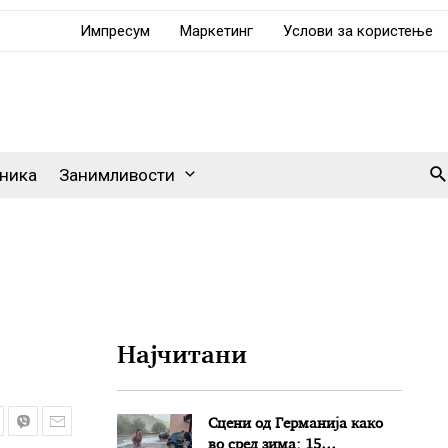
Импресум
Маркетинг
Услови за користење
Se
ника
Занимливости
Најчитани
Сцени од Германија како
во сред зима: 15