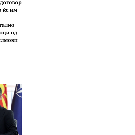
 договор
 ќе им
гално
оци од
илмови