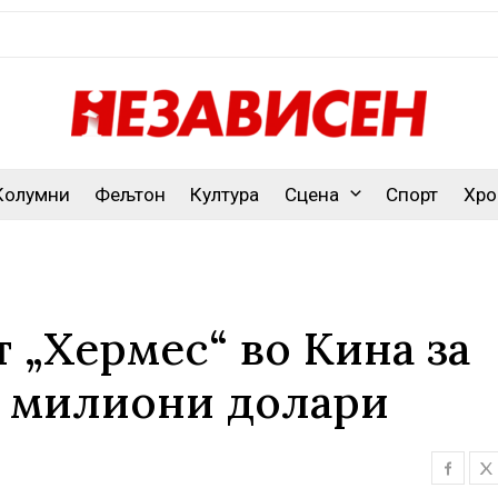
Колумни
Фељтон
Култура
Сцена
Спорт
Хро
 „Хермес“ во Кина за
,7 милиони долари