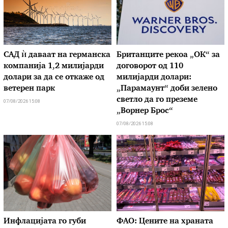
САД ѝ даваат на германска
Британците рекоа „ОК“ за
компанија 1,2 милијарди
договорот од 110
долари за да се откаже од
милијарди долари:
ветерен парк
„Парамаунт“ доби зелено
светло да го преземе
07/08/2026 15:08
„Ворнер Брос“
07/08/2026 15:08
Инфлацијата го губи
ФАО: Цените на храната