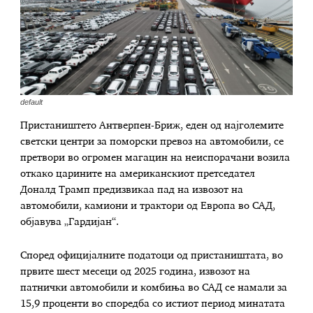
default
Пристаништето Антверпен-Бриж, еден од најголемите
светски центри за поморски превоз на автомобили, се
претвори во огромен магацин на неиспорачани возила
откако царините на американскиот претседател
Доналд Трамп предизвикаа пад на извозот на
автомобили, камиони и трактори од Европа во САД,
објавува „Гардијан“.
Според официјалните податоци од пристаништата, во
првите шест месеци од 2025 година, извозот на
патнички автомобили и комбиња во САД се намали за
15,9 проценти во споредба со истиот период минатата