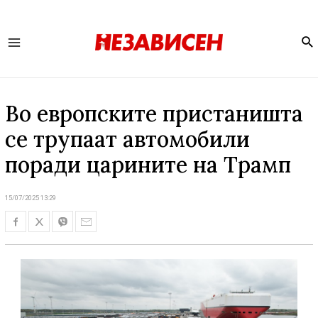
Se
Main
Menu
Во европските пристаништа
се трупаат автомобили
поради царините на Трамп
15/07/2025 13:29