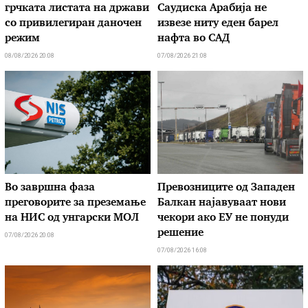
грчката листата на држави
Саудиска Арабија не
со привилегиран даночен
извезе ниту еден барел
режим
нафта во САД
08/08/2026 20:08
07/08/2026 21:08
Во завршна фаза
Превозниците од Западен
преговорите за преземање
Балкан најавуваат нови
на НИС од унгарски МОЛ
чекори ако ЕУ не понуди
решение
07/08/2026 20:08
07/08/2026 16:08