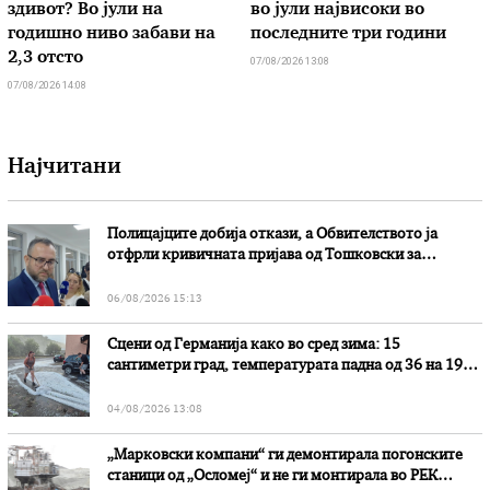
здивот? Во јули на
во јули највисоки во
годишно ниво забави на
последните три години
2,3 отсто
07/08/2026 13:08
07/08/2026 14:08
Најчитани
Полицајците добија откази, а Обвителството ја
отфрли кривичната пријава од Тошковски за
наводни злоупотреби
06/08/2026 15:13
Сцени од Германија како во сред зима: 15
сантиметри град, температурата падна од 36 на 19
степени
04/08/2026 13:08
„Марковски компани“ ги демонтирала погонските
станици од „Осломеј“ и не ги монтирала во РЕК