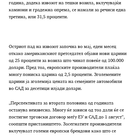
година, додека извозот на тешки возила, вклучувајќи
камиони и градежна опрема, се намали за речиси една
третина, или 31,5 проценти.
Остриот пад на извозот започна во мај, еден месец
откако американскиот претседател објави нови царини
од 25 проценти за возила што чинат повеќе од 100.000
долари. Пред тоа, европските производители плаќаа
многу пониска царина од 2,5 проценти. Зголемените
царини ја зголемија цената на семејните автомобили
во САД за десетици илјади долари.
„Перспективата за втората половина од годината
останува неизвесна. Многу ќе зависи од тоа дали ќе се
постигне трговски договор меѓу ЕУ и САД до 1 август“,
соопшти пристаништето. Засегнатите производители
вклучуваат големи европски брендови како што се