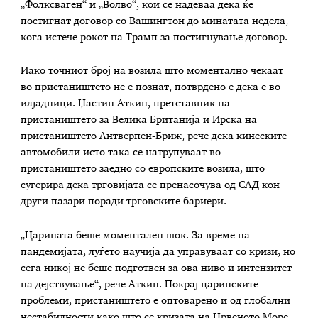
„Фолксваген“ и „Волво“, кои се надеваа дека ќе
постигнат договор со Вашингтон до минатата недела,
кога истече рокот на Трамп за постигнување договор.
Иако точниот број на возила што моментално чекаат
во пристаништето не е познат, потврдено е дека е во
илјадници. Џастин Аткин, претставник на
пристаништето за Велика Британија и Ирска на
пристаништето Антверпен-Бриж, рече дека кинеските
автомобили исто така се натрупуваат во
пристаништето заедно со европските возила, што
сугерира дека трговијата се пренасочува од САД кон
други пазари поради трговските бариери.
„Царината беше моментален шок. За време на
пандемијата, луѓето научија да управуваат со кризи, но
сега никој не беше подготвен за ова ниво и интензитет
на дејствување“, рече Аткин. Покрај царинските
проблеми, пристаништето е оптоварено и од глобални
нестабилности како што се кризата на Црвеното Море