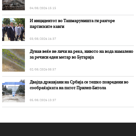
„Битола“, стои во вештачењето на обвинителството
04/08/2026 15:15
И инцидентот во Ташмаруништa ги разгоре
партиските кавги
03/08/2026 16:37
Дунав веќе не личи на река, нивото на вода намалено
за речиси еден метар во Бугарија
02/08/2026 08:57
Двајца државјани на Србија се тешко повредени во
сообраќајката на патот Прилеп-Битола
05/08/2026 13:37