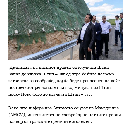
Делницата на патниот правец од клучката Штип –
Запад до клучка Штип – Југ од утре ќе биде целосно
затворена за сообраќај, кој ќе биде пренасочен на веќе
постоечкиот регионален пат кој минува низ Штип
преку Ново Село до клучката Штип – Југ.
Како што информира Автомото сојузот на Македонија
(АМСМ), интензитетот на сообраќај на патните правци
надвор од градските средини е зголемен.