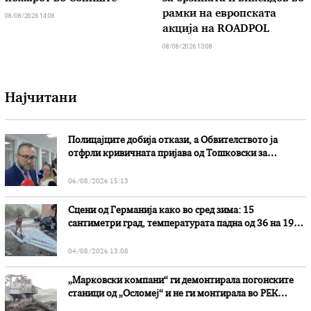
рамки на европската
08/08/2026 14:08
акција на ROADPOL
08/08/2026 13:08
Најчитани
Полицајците добија откази, а Обвителството ја
отфрли кривичната пријава од Тошковски за
наводни злоупотреби
06/08/2026 15:13
Сцени од Германија како во сред зима: 15
сантиметри град, температурата падна од 36 на 19
степени
04/08/2026 13:08
„Марковски компани“ ги демонтирала погонските
станици од „Осломеј“ и не ги монтирала во РЕК
„Битола“, стои во вештачењето на обвинителството