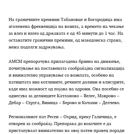
На граничните премини Табановце и Богородица има
зголемена фреквенција на возила, а времето на чекање
за влез и излез од државата е од 45 минути до 1 час. На
останатите гранични премини, од македонска страна,
нема подолги задржувања.
АМСМ препорачува прилагодена брзина на движење,
почитување на поставената сообраќајна сигнализација
и внимателно управување со возилата, особено на
патиштата низ котлините, речните долини и клисурите,
каде има можност од појава на одрони. Ова посебно се
однесува за делниците Катланово – Велес, Маврово –
Дебар – Струга, Виница – Берово и Кочани – Делчево.
Регионалниот пат Ресен – Охрид, преку Галичица, е
отворен за сообраќај. Препорака до возачите е да
пристапуваат внимателно на овој патен правец поради