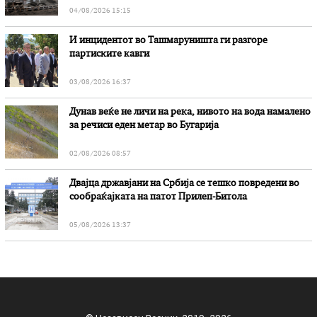
04/08/2026 15:15
И инцидентот во Ташмаруништa ги разгоре
партиските кавги
03/08/2026 16:37
Дунав веќе не личи на река, нивото на вода намалено
за речиси еден метар во Бугарија
02/08/2026 08:57
Двајца државјани на Србија се тешко повредени во
сообраќајката на патот Прилеп-Битола
05/08/2026 13:37