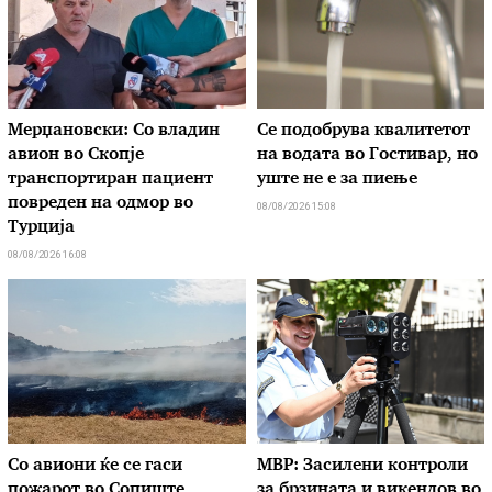
Мерџановски: Со владин
Се подобрува квалитетот
авион во Скопје
на водата во Гостивар, но
транспортиран пациент
уште не е за пиење
повреден на одмор во
08/08/2026 15:08
Турција
08/08/2026 16:08
Со авиони ќе се гаси
МВР: Засилени контроли
пожарот во Сопиште
за брзината и викендов во