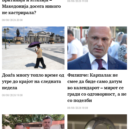
Британија и Италија –
08/08/2026 19:08
Македонија досега никого
не кастрирала?
08/08/2026 20:08
Доаѓа многу топло време од
Филипче: Карпалак не
утре до крајот на следната
смее да биде само датум
недела
во календарот – мирот се
гради со одговорност, а не
08/08/2026 19:08
со поделби
08/08/2026 18:08