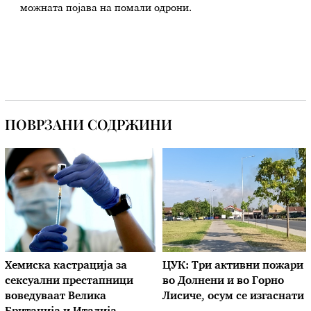
можната појава на помали одрони.
ПОВРЗАНИ СОДРЖИНИ
Хемиска кастрација за
ЦУК: Три активни пожари
сексуални престапници
во Долнени и во Горно
воведуваат Велика
Лисиче, осум се изгаснати