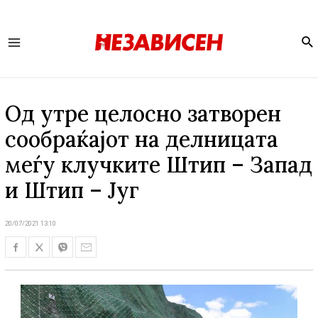
Se
Main
Menu
Од утре целосно затворен
сообраќајот на делницата
меѓу клучките Штип – Запад
и Штип – Југ
20/07/2021 13:10