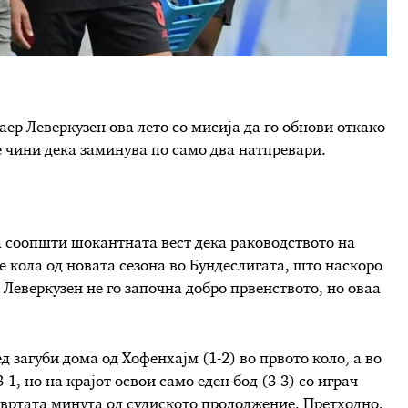
аер Леверкузен ова лето со мисија да го обнови откако
 чини дека заминува по само два натпревари.
 соопшти шокантната вест дека раководството на
е кола од новата сезона во Бундеслигата, што наскоро
 Леверкузен не го започна добро првенството, но оваа
.
 загуби дома од Хофенхајм (1-2) во првото коло, а во
-1, но на крајот освои само еден бод (3-3) со играч
твртата минута од судиското продолжение. Претходно,