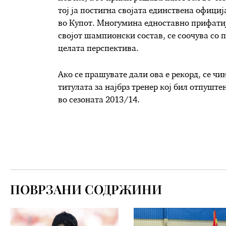
тој ја постигна својата единствена офици
во Купот. Многумина едноставно прифатија
својот шампионски состав, се соочува со 
целата перспектива.
Ако се прашувате дали ова е рекорд, се чи
титулата за најбрз тренер кој бил отпуште
во сезоната 2013/14.
ПОВРЗАНИ СОДРЖИНИ