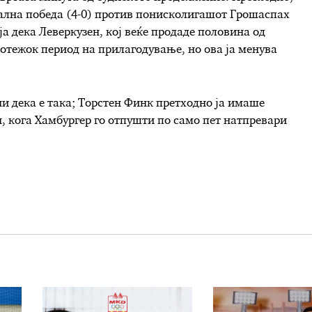
јална победа (4-0) против понисколигашот Грошаспах
 дека Леверкузен, кој веќе продаде половина од
потежок период на прилагодување, но ова ја менува
ни дека е така; Торстен Финк претходно ја имаше
н, кога Хамбургер го отпушти по само пет натпревари