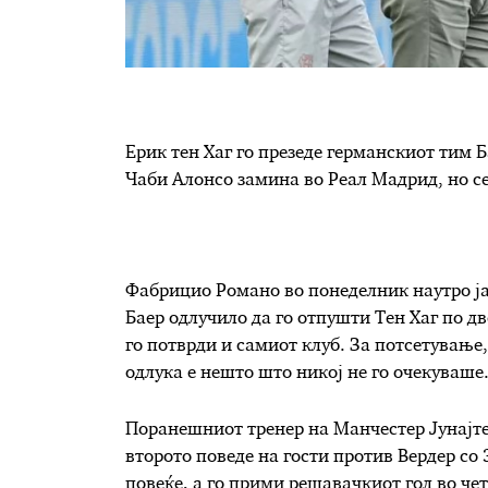
Ерик тен Хаг го презеде германскиот тим Б
Чаби Алонсо замина во Реал Мадрид, но се
Фабрицио Романо во понеделник наутро ја
Баер одлучило да го отпушти Тен Хаг по дв
го потврди и самиот клуб. За потсетување,
одлука е нешто што никој не го очекуваше
Поранешниот тренер на Манчестер Јунајтед
второто поведе на гости против Вердер со 3
повеќе, а го прими решавачкиот гол во че