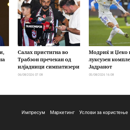
и,
Салах пристигна во
Модриќ и Џеко 
на
Трабзон пречекан од
луксузен компле
илјадници симпатизери
Јадранот
06/08/2026 07:08
05/08/2026 16:08
Импресум
Маркетинг
Услови за користење