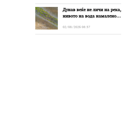
Дунав веќе не личи на река,
нивото на вода намалено
за речиси еден метар во
02/08/2026 08:57
Бугарија