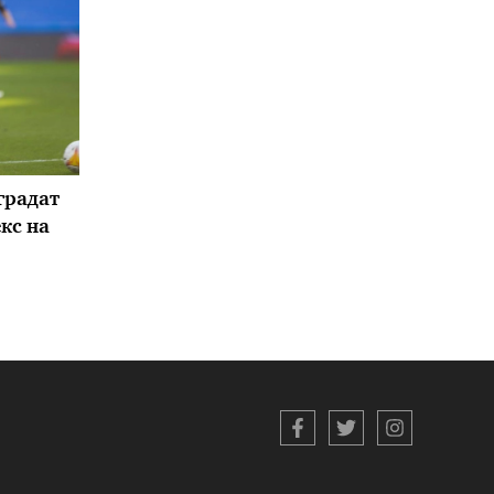
градат
кс на