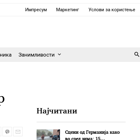
Импресум
Маркетинг
Услови за користење
Se
ника
Занимливости
р
Најчитани
Сцени од Германија како
во сред зима: 15