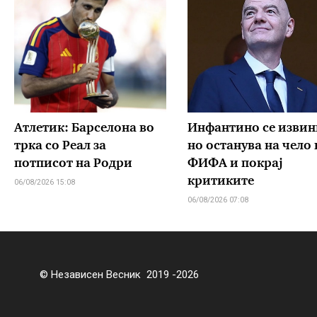
Атлетик: Барселона во
Инфантино се извин
трка со Реал за
но останува на чело 
потписот на Родри
ФИФА и покрај
критиките
06/08/2026 15:08
06/08/2026 07:08
© Независен Весник 2019 -2026