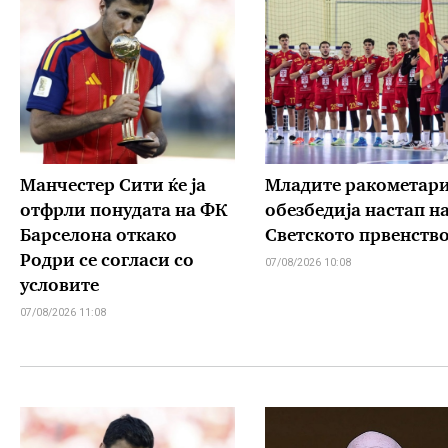
Манчестер Сити ќе ја
Младите ракометар
отфрли понудата на ФК
обезбедија настап н
Барселона откако
Светското првенств
Родри се согласи со
07/08/2026 10:08
условите
07/08/2026 11:08