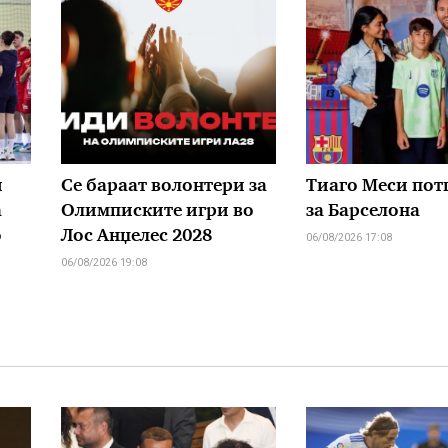
и
Се бараат волонтери за
Тиаго Меси по
а
Олимписките игри во
за Барселона
о
Лос Анџелес 2028
06/08/2026 17:08
06/08/2026 19:08