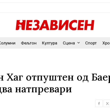
Колумни
Фељтон
Култура
Сцена
Спорт
Хро
н Хаг отпуштен од Бае
два натпревари