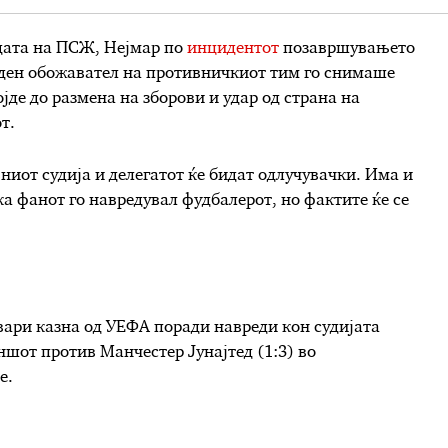
здата на ПСЖ, Нејмар по
инцидентот
позавршувањето
Еден обожавател на противничкиот тим го снимаше
јде до размена на зборови и удар од страна на
т.
вниот судија и делегатот ќе бидат одлучувачки. Има и
ка фанот го навредувал фудбалерот, но фактите ќе се
вари казна од УЕФА поради навреди кон судијата
шот против Манчестер Јунајтед (1:3) во
е.