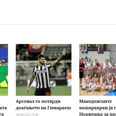
Арсенал го потврди
Македонските
ата
доаѓањето на Гимараеш
кошаркарки ја 
га
Норвешка за пр
08/08/2026 19:08