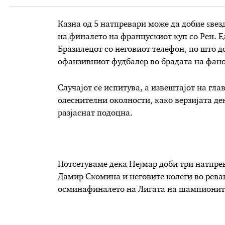
Казна од 5 натпревари може да добие ѕве
на финалето на францускиот куп со Рен. 
Бразилецот со неговиот телефон, по што до
офанзивниот фудбалер во брадата на фано
Случајот се испитува, а извештајот на гла
олеснителни околности, како верзијата де
разјаснат подоцна.
Потсетуваме дека Нејмар доби три натпре
Дамир Скомина и неговите колеги во реван
осминафиналето на Лигата на шампионит