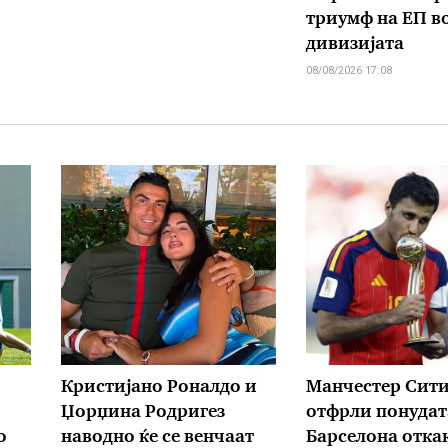
триумф на ЕП во
дивизијата
08/08/2026 17:08
Кристијано Роналдо и
Манчестер Сити 
Џорџина Родригез
отфрли понудат
о
наводно ќе се венчаат
Барселона отка