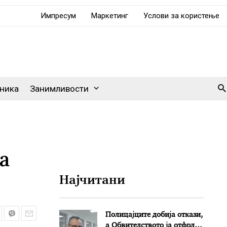
Импресум
Маркетинг
Услови за користење
Se
ника
Занимливости
а
Најчитани
Полицајците добија откази,
а Обвителството ја отфрли