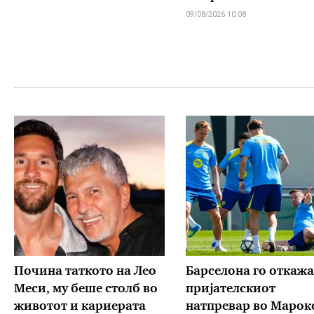
09/08/2026 10:08
Почина таткото на Лео
Барселона го откажа
Меси, му беше столб во
пријателскиот
животот и кариерата
натпревар во Марок