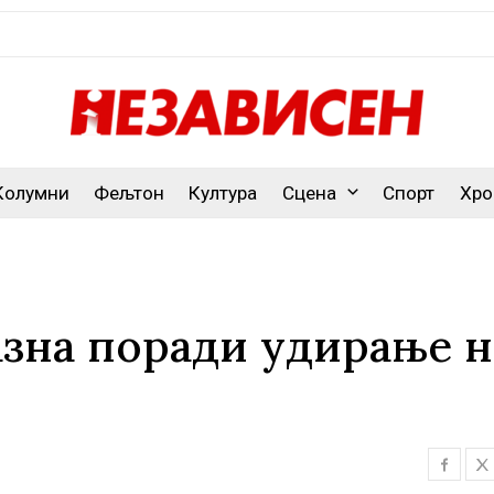
Колумни
Фељтон
Култура
Сцена
Спорт
Хро
азна поради удирање н