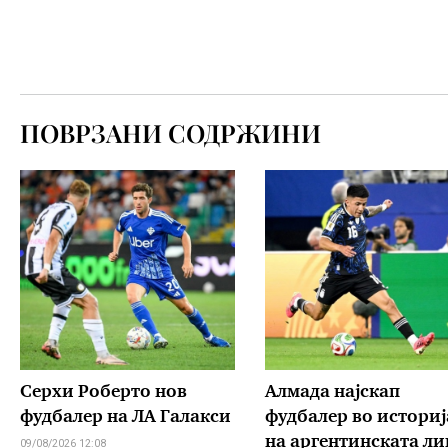
ПОВРЗАНИ СОДРЖИНИ
Серхи Роберто нов
Алмада најскап
фудбалер на ЛА Галакси
фудбалер во историј
на аргентинската ли
09/08/2026 12:08