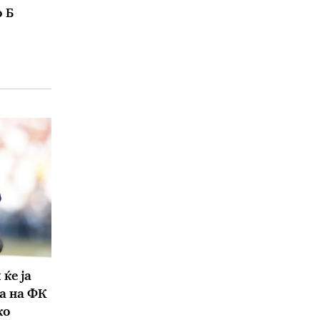
 Б
ќе ја
а на ФК
ко