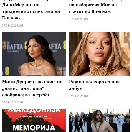
Дино Мерлин по
на изборот за Мис на
тридневниот спектакл на
светот во Виетнам
Кошево
07/08/2026 12:08
07/08/2026 12:08
Мини Драјвер „во шок“ по
Ријана наскоро со нов
„навистина лоша“
албум
сообраќајна несреќа
06/08/2026 16:08
07/08/2026 08:08