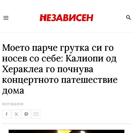
Se
Main
Menu
Моето парче грутка си го
носев со себе: Калиопи од
Хераклеа го почнува
концертното патешествие
дома
20/07/2024 09:00