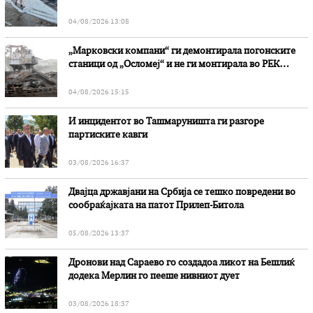
степени
04/08/2026 13:08
„Марковски компани“ ги демонтирала погонските
станици од „Осломеј“ и не ги монтирала во РЕК
„Битола“, стои во вештачењето на обвинителството
04/08/2026 15:15
И инцидентот во Ташмаруништa ги разгоре
партиските кавги
03/08/2026 16:37
Двајца државјани на Србија се тешко повредени во
сообраќајката на патот Прилеп-Битола
05/08/2026 13:37
Дронови над Сараево го создадоа ликот на Бешлиќ
додека Мерлин го пееше нивниот дует
03/08/2026 18:37