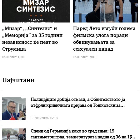
„Мизар“, „Синтезис“ и
Џаред Лето изгуби голема
„Меморија“ за 35 години
филмска улога поради
независност ќе пеат во
обвинувањата за
Струмица
сексуален напад
06/08/2026 13:08
06/08/2026 09:08
Најчитани
Полицајците добија откази, а Обвителството ја
отфрли кривичната пријава од Тошковски за
наводни злоупотреби
06/08/2026 15:13
Сцени од Германија како во сред зима: 15
сантиметри град, температурата падна од 36 на 19