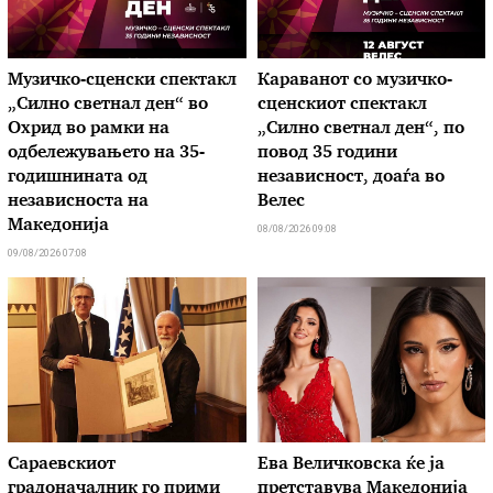
Музичко-сценски спектакл
Караванот со музичкo-
„Силно светнал ден“ во
сценскиот спектакл
Охрид во рамки на
„Силно светнал ден“, по
одбележувањето на 35-
повод 35 години
годишнината од
независност, доаѓа во
независноста на
Велес
Македонија
08/08/2026 09:08
09/08/2026 07:08
Сараевскиот
Ева Величковска ќе ја
градоначалник го прими
претставува Македонија