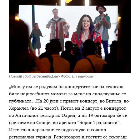
Новиот спот за песната„Ела“/ Фото: Б. Грданоски
„Многу им се радувам на концертите тие од секогаш
биле најпосебниот момент за мене на споделување со
публиката…На 20 јули е првиот концерт, во Битола, во
Хераклеа (во 21 часот). Потоа на 2 август е концертот
во Античкиот театар во Охрид, а на 19 октомври ќе се
сретнеме во Скопје, во арената “Борис Трајковски”.
Исто така паралелно се подготвува и голема
регионална турнеја. Репертоарот и гостите се секогаш