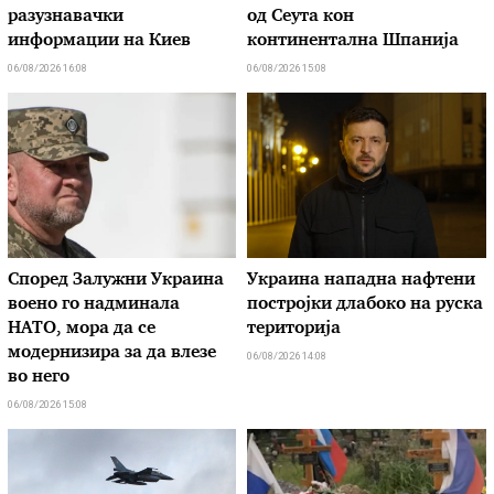
разузнавачки
од Сеута кон
информации на Киев
континентална Шпанија
06/08/2026 16:08
06/08/2026 15:08
Според Залужни Украина
Украина нападна нафтени
воено го надминала
постројки длабоко на руска
НАТО, мора да се
територија
модернизира за да влезе
06/08/2026 14:08
во него
06/08/2026 15:08