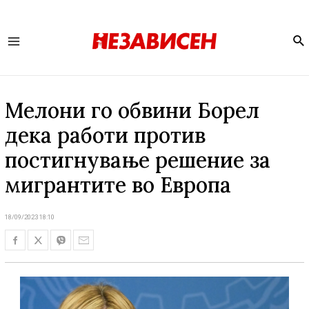
Se
Main
Menu
Мелони го обвини Борел
дека работи против
постигнување решение за
мигрантите во Европа
18/09/2023 18:10