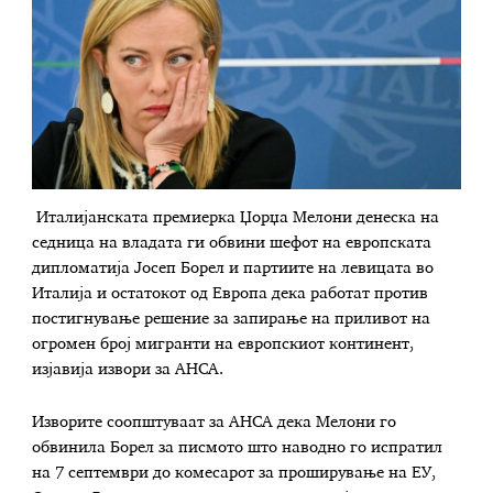
Италијанската премиерка Џорџа Мелони денеска на
седница на владата ги обвини шефот на европската
дипломатија Јосеп Борел и партиите на левицата во
Италија и остатокот од Европа дека работат против
постигнување решение за запирање на приливот на
огромен број мигранти на европскиот континент,
изјавија извори за АНСА.
Изворите соопштуваат за АНСА дека Мелони го
обвинила Борел за писмото што наводно го испратил
на 7 септември до комесарот за проширување на ЕУ,