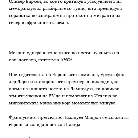
Оливер Вархеи, во кое го критикува усвојувањето на
меморандум за разбирање со Тунис, што предвидува
соработка во запирање на протокот на мигранти од
северноафриканската земја.
Мелони одигра клучна улога во постигнувањето на
овој договор, потсетува АНСА.
Претседателката на Европската комисија, Урсула фон
дер Лајен и италијанската премиерка, викендов, за
време на нивната посета на Лампедуза, ги повикаа
земјите-членки на ЕУ да и помогнат на Италија во
мигрантската криза низ која моментално минува.
Францускиот претседател Емануел Макрон се заложи за
европска солидарност со Италија.