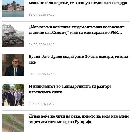
машините за перење, се заканува недостиг на струја
31/07/2026 19:10
„Марковски компани“ ги демонтирала погонските
станици од „Осломеј“ и не ги монтирала во РЕК
„Битола“, стои во вештачењето на обвинителството
04/08/2026 15:15
Вучиќ: Ако Дунав падне уште 30 сантиметри, готови
сме
01/08/2026 16:28
И инцидентот во Ташмаруништa ги разгоре
партиските кавги
03/08/2026 16:37
Дунав веќе не личи на река, нивото на вода намалено
за речиси еден метар во Бугарија