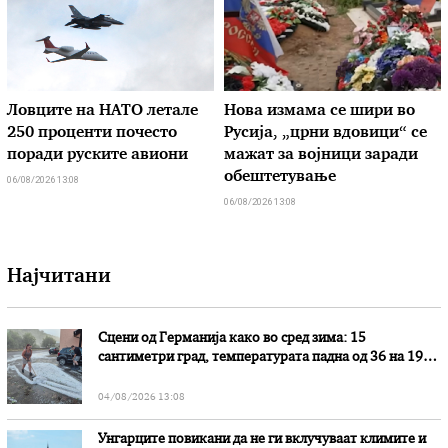
Ловците на НАТО летале
Нова измама се шири во
250 проценти почесто
Русија, „црни вдовици“ се
поради руските авиони
мажат за војници заради
обештетување
06/08/2026 13:08
06/08/2026 13:08
Најчитани
Сцени од Германија како во сред зима: 15
сантиметри град, температурата падна од 36 на 19
степени
04/08/2026 13:08
Унгарците повикани да не ги вклучуваат климите и