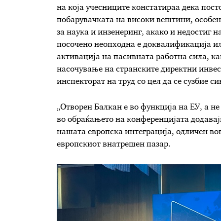
на која учесниците констатираа дека пост
побарувачката на високи вештини, особен
за наука и инзенеринг, акако и недостиг 
посочено неопходна е доквалификација и
активација на пасивната работна сила, к
насочување на странските директни инве
инспекторат на труд со цел да се сузбие с
„Отворен Балкан е во функција на ЕУ, а н
во обраќањето на конференцијата додавајќ
нашата европска интеграција, одличен во
европскиот внатрешен пазар.