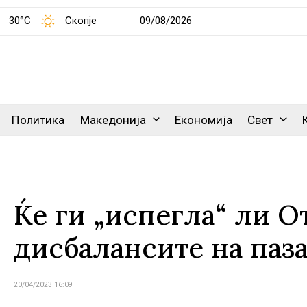
30°C
Скопје
09/08/2026
Политика
Македонија
Економија
Свет
Ќе ги „испегла“ ли О
дисбалансите на паза
20/04/2023 16:09