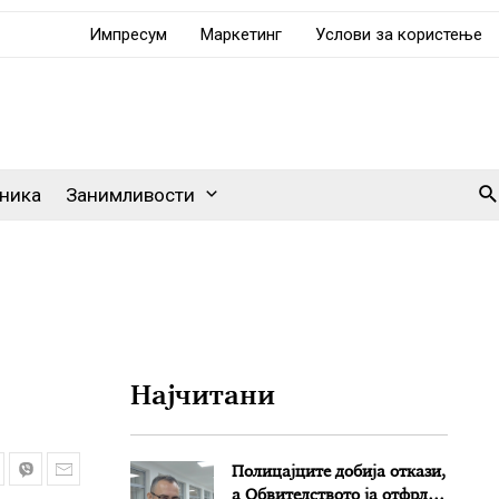
Импресум
Маркетинг
Услови за користење
Se
ника
Занимливости
Најчитани
Полицајците добија откази,
а Обвителството ја отфрли