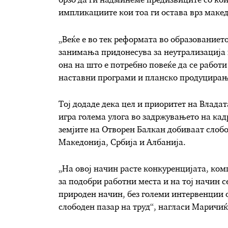
брзо да ги надминеме предизвиците со кои 
импликациите кои тоа ги остава врз маке
„Веќе е во тек реформата во образованиет
занимања придонесува за неутрализација на
она на што е потребно повеќе да се работ
наставни програми и планско продуцирањ
Тој додаде дека цел и приоритет на Владат
игра голема улога во задржувањето на кадр
земјите на Отворен Балкан добиваат слобо
Македонија, Србија и Албанија.
„На овој начин расте конкуренцијата, ком
за подобри работни места и на тој начин с
природен начин, без големи интервенции о
слободен пазар на труд“, нагласи Маричиќ