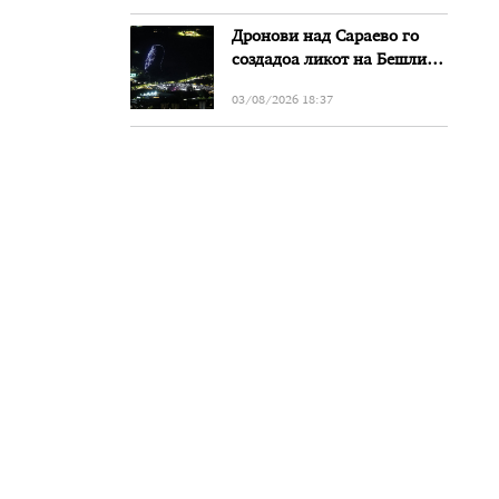
Дронови над Сараево го
создадоа ликот на Бешлиќ
додека Мерлин го пееше
03/08/2026 18:37
нивниот дует