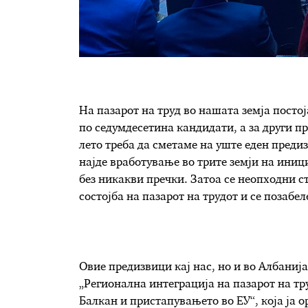
На пазарот на труд во нашата земја посто
по седумдесетина кандидати, а за други пр
лето треба да сметаме на уште еден предиз
најде вработување во трите земји на иниц
без никакви пречки. Затоа се неопходни с
состојба на пазарот на трудот и се позабе
Овие предизвици кај нас, но и во Албанија
„Регионална интеграција на пазарот на т
Балкан и пристапувањето во ЕУ“, која ја 