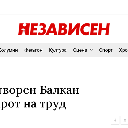
Колумни
Фељтон
Култура
Сцена
Спорт
Хро
творен Балкан
рот на труд