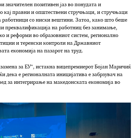
ои значителен позитивен јаз во понудата и
о кај правни и општествени стручњаци, и стручњаци
на работници со ниски вештини. Затоа, како што беше
ли преквалификација на работниц без занимање,
ако и реформи во образовниот систем, регионално
стиции и теренски контроли на Државниот
ивата економија на пазарот на труд.
е замена за ЕУ“, истакна вицепремиерот Бојан Маричиќ
и дека е регионалната иницијатива е забрзувач на
вед за интегрирање на македонската економија во