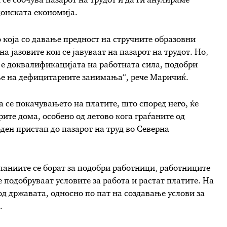
се соочува пазарот на трудот и да ги анулираме
донската економија.
о која со давање предност на стручните образовни
 јазовите кои се јавуваат на пазарот на трудот. Но,
и е доквалификацијата на работната сила, подобри
е на дефицитарните занимања“, рече Маричиќ.
а се покачувањето на платите, што според него, ќе
ите дома, особено од летово кога граѓаните од
ден пристап до пазарот на труд во Северна
паниите се борат за подобри работници, работниците
е подобруваат условите за работа и растат платите. На
д државата, односно по пат на создавање услови за
.