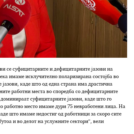
ви се суфицитарните и дефицитарните јазови на
дека имаме исклучително поларизирана состојба во
 јазови, каде што од една страна има драстична
ените работни места во споредба со дефицитарните
и доминираат суфицитарните јазови, каде што го
но работно место имаме дури 75 невработени лица. На
каде што имаме недостиг од работници за скоро сите
тоа и во делот на услужните сектори“, вели