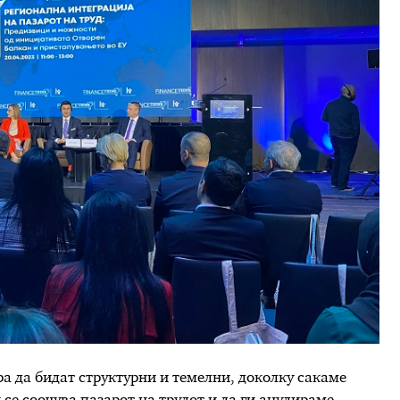
ра да бидат структурни и темелни, доколку сакаме