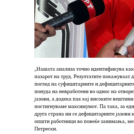
„Нашата анализа точно идентификува как
пазарот на труд. Резултатите покажуваат 
поглед на суфицитарните и дефицитарните
понуда на невработени во однос на отвор
јазови, а додека пак кај високите вештин
постигнуваме максимумот. Па така, за ед
друга страна ни се дефицитарните јазови 
општи работници во повеќе занимања, меѓу
Петрески.