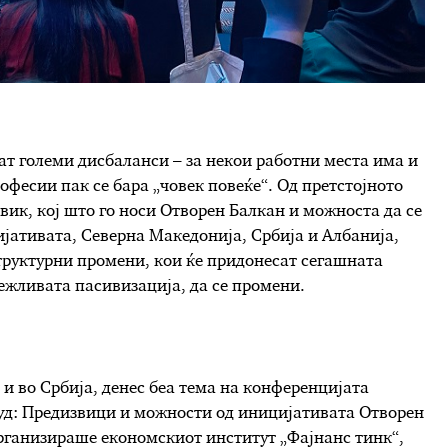
јат големи дисбаланси – за некои работни места има и
офесии пак се бара „човек повеќе“. Од претстојното
вик, кој што го носи Отворен Балкан и можноста да се
ијативата, Северна Македонија, Србија и Албанија,
труктурни промени, кои ќе придонесат сегашната
лежливата пасивизација, да се промени.
 и во Србија, денес беа тема на конференцијата
руд: Предизвици и можности од иницијативата Отворен
организираше економскиот институт „Фајнанс тинк“,