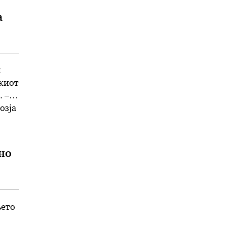
а
и
скиот
 –
озја
но
њето