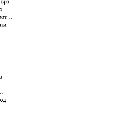
 врз
о
рот
шни
а
 од