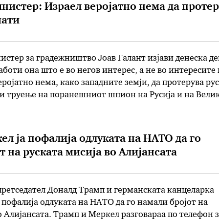
нистер: Израел веројатно нема да протер
мати
стер за градежништво Јоав Галант изјави денеска де
аботи она што е во негов интерес, а не во интересите 
веројатно нема, како западните земји, да протерува ру
и труење на поранешниот шпион на Русија и на Вели
т, поранешен воен командант задолжен за јужен Изра
ел ја пофалија одлуката на НАТО да го
т на руската мисија во Алијансата
ретседател Доналд Трамп и германската канцеларка
 пофалија одлуката на НАТО да го намали бројот на
о Алијансата. Трамп и Меркел разговараа по телефон з