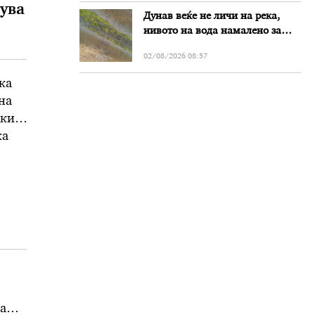
ува
Дунав веќе не личи на река,
нивото на вода намалено за
речиси еден метар во Бугарија
02/08/2026 08:57
ка
на
ски
ка
ел,
а