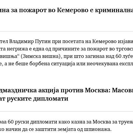
на за пожарот во Кемерово е криминалн
тел Владимир Путин при посетата на Кемерово изјав
а негрижа е една од причините за пожарот во тргов
вишња“ (Зимска вишна), при што загинаа над 60 луѓе.
е, а не беше борбена ситуација или неочекувана експл
ик. Луѓето, децата дошле да се одморат. Зборуваме …
одмаздничка акција против Москва: Масов
ат руските дипломати
аа 60 руски дипломати како казна за Москва за труе
ко начин да се заштити земјата од шпионажа.