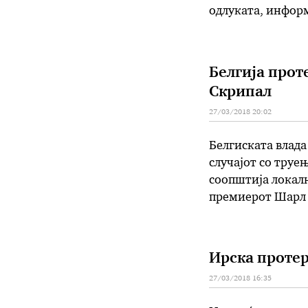
одлуката, информ
одлуките на држа
руски дипломати
Белгија прот
Скрипал
27/03/2018 20:02
Белгиската влада
случајот со труе
соопштија локалн
премиерот Шарл 
работи во рускат
руските диплома
Ирска протер
27/03/2018 16:35