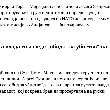
иерка Тереза ​​Меј изјави денеска дека досега 25 држа
 протерување на руски дипломати поради случајот
то така, ја истакна одлуката на НАТО да протера седум
ката мисија во Алијансата. – Ја поздравувам
ддршка што ја добиваме, изјави Меј во британскиот
 не е едноставно …
а влада го изведе „обидот за убиство“ на
брана на САД, Џејмс Матис, изјави дека труењето на
н шпион Сергеј Скрипал и неговата ќерка Јулија во
 се „обид за убиство”, што го извршила руската влада.
нападот, кој покрена бран на протерувања на руски
адните држави, бил „сосема очигледно” изведен со
 …