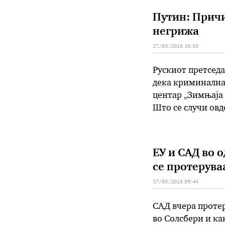
Путин: Причи
негрижа
27/03/2018 10:53
Рускиот претседа
дека криминалнат
центар „Зимњаја 
Што се случи овд
на метан во рудн
ЕУ и САД во 
се протерува
27/03/2018 09:44
САД вчера протер
во Солсбери и ка