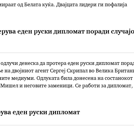
ираат од Белата куќа. Двајцата лидери ги пофалија
вите од ЕУ, како и на другите западни земји, да проте
 во …
ерува еден руски дипломат поради случај
 одлучи денеска да протера еден руски дипломат пора
ње на двојниот агент Сергеј Скрипал во Велика Британи
ите медиуми. Одлуката била донесена на состанокот
Мишел и неговите заменици. Се работи за дипломат, 
а Амбасада во Брисел. Тоа значи, дека мерката важи з
ти …
ува еден руски дипломат