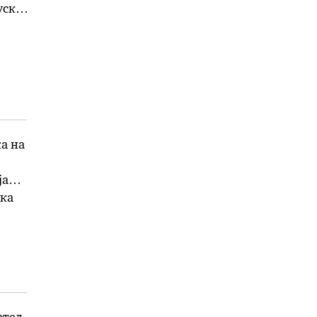
уски
војот
ка на
ја
чка