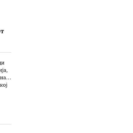
раат
от
ди
ја,
 на
кој
а