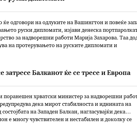
 ќе одговори на одлуките на Вашингтон и повеќе за
вањето руски дипломати, изјави денеска портпаролка
ство за надворешни работи Марија Захарова. Таа до
сува на протерувањето на руските дипломати и
онзулатот на Русија во Сиетл. – Адекватен одговор ќе
те чекори …
е затресе Балканот ќе се тресе и Европа
и поранешен хрватски министер за надворешни рабо
редупредува дека мирот стабилноста и иднината на
д состојбата на Западен Балкан, нагласувајќи дека
он е многу чувствителен и нестабилен и доколку се
есе и цела Европа. Во авторски текст за „Еуропиен Вес
нагласува дека не смее …