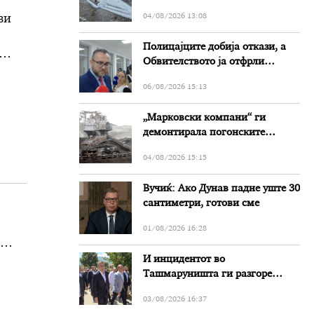
град, температурата падна од
ви
04/08/2026 13:08
36 на 19 степени
Полицајците добија откази, а
Обвителството ја отфрли
кривичната пријава од
06/08/2026 15:13
Тошковски за наводни
злоупотреби
„Марковски компани“ ги
демонтирала погонските
станици од „Осломеј“ и не ги
04/08/2026 15:15
монтирала во РЕК „Битола“,
стои во вештачењето на
Вучиќ: Ако Дунав падне уште 30
обвинителството
сантиметри, готови сме
01/08/2026 16:28
И инцидентот во
Ташмаруништa ги разгоре
партиските кавги
03/08/2026 16:37