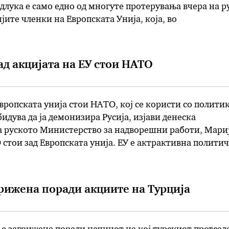
лука е само едно од многуте протерувања вчера на р
јите членки на Европската Унија, која, во
 со Велика Британија, отиде подалеку и го повлече с
ад акцијата на ЕУ стои НАТО
Европската унија стои НАТО, кој се користи со полити
идува да ја демонизира Русија, изјави денеска
а руското Министерство за надворешни работи, Мари
 стои зад Европската унија. ЕУ е актрактивна полити
моќната Северноатлантска алијанса зад себе, истакна
ени дека „задачата …
агрижена поради акциите на Турција