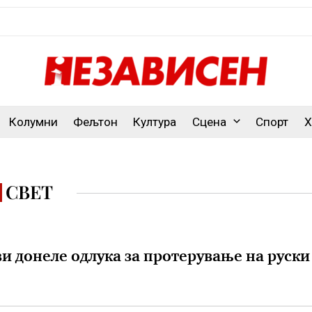
Колумни
Фељтон
Култура
Сцена
Спорт
Х
СВЕТ
ви донеле одлука за протерување на руски