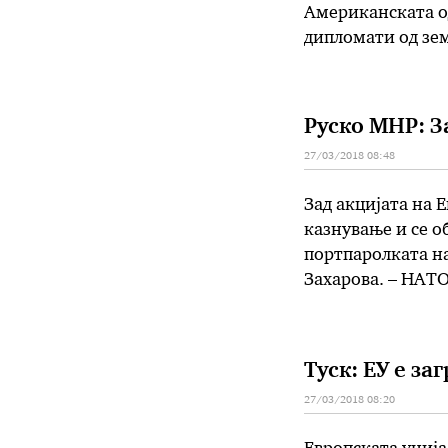
Американската од
дипломати од зем
солидаризирањето
амбасадор од …
Руско МНР: З
27/03/2018 08:48
Зад акцијата на 
казнување и се об
портпаролката н
Захарова. – НАТО
конструкција со 
Захарова. Таа оц
Туск: ЕУ е з
27/03/2018 08:20