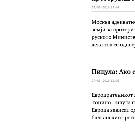
27/03/2018 13:44
Москва адекватно
земји за протеру
руското Министер
дека тоа се одне
затворањето на К
биде даден на си
Пицула: Ако с
27/03/2018 12:06
Европратеникот 
Тонино Пицула п
Европа зависат о
балканскиот реги
затресе, ќе се тр
Балкан“, Пицула 