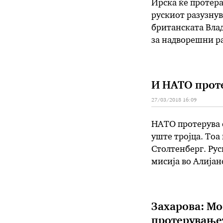
Ирска ќе протера
рускиот разузнув
британската Влад
за надворешни р
работи се состан
информираше дек
И НАТО прот
27/03/2018 16:09
НАТО протерува с
уште тројца. Тоа
Столтенберг. Рус
мисија во Алијан
30 на 20. – Со то
Захарова: Мо
протерување