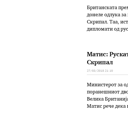
Британската прем
донеле одлука за
Скрипал. Таа, ис
дипломати од рус
меѓународната по
Парламент. – Тоа
Матис: Рускат
Скрипал
27/03/2018 21:10
Министерот за од
поранешниот двое
Велика Британија
Матис рече дека 
дипломати од зап
хемиски агенс и