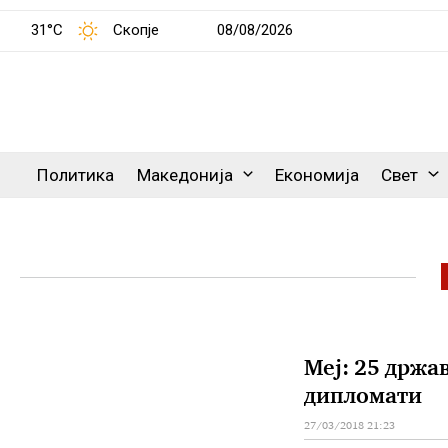
31°C
Скопје
08/08/2026
Политика
Македонија
Економија
Свет
Меј: 25 држа
дипломати
27/03/2018 21:23