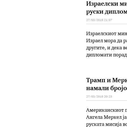
Израелски ми
руски дипло
27/03/2018 21:07
Израелскиот мини
Израел мора да р
другите, и дека 
дипломати порад
Британија. Галан
…
Трамп и Мерк
намали бројо
27/03/2018 20:23
Американскиот п
Ангела Меркел ја
руската мисија в