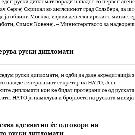
 еден руски дипломат поради нападот со нервен агенс
ач Сергеј Скрипал во англсикиот град Солзбера, за шт
а ја обвини Москва, изјави денеска ирскиот министе
аботи, Симон Ковенеј. – Министерството за надворе
а со амбасадорот на Руската Федерација и го
а ќе ја повлече акредитацијата …
ерува руски дипломати
едум руски дипломати, и одби да даде акредитација з
 го наведе генералниот секретар на НАТО, Јенс
ките дипломати кои ќе бидат протерани се од руската
сата. НАТО ја намалува и бројноста на руската мисија
а се испраќа јасна порака до Русија, …
сква адекватно ќе одговори на
то руски дипломати