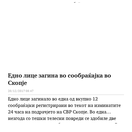
кривично дело – „тешка кражба“, предвидено и
казниво по Кривичниот законик на Република
Македонија. Како што соопшти полицијата, З.Ф. бил
на издржување казна затвор во Казнено поправниот
дом Идризово, …
Едно лице загина во сообраќајка во
Скопје
20/12/2017 08:47
Едно лице загинало во една од вкупно 12
сообраќајки регистрирани во текот на изминатите
24 часа на подрачјето на СВР Скопје. Во една
незгода со тешки телесни повреди се здобиле две
лица, а во пет полесно биле повредени пет лица. Во
пет незгоди била причинета материјална штета. Од