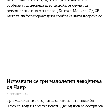
Битолчанецот Р.Г. (40) го загуби животот во
сообраќајна несреќа што синоќа се случи на
регионалниот патен правец Битола-Могила. Од СВР-
Битола информираат дека сообраќајната несреќа се
случила кај местото викано „Туланата“ кога возачот
Р.Г. управувајќи со своето патничко моторно возило
марка „Ауди-А“ од непознати причини излетало од
патот, по што паднало во каналот, а од здобиените
…
Исчезнати се три малолетни девојчиња
од Чаир
24/12/2017 15:26
Три малолетни девојчиња од скопската населба
Чаир се водат за ислчезнати. Две од нив се сестри на