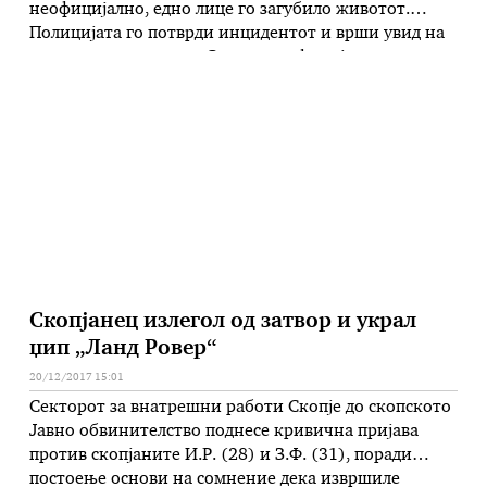
неофицијално, едно лице го загубило животот.
Полицијата го потврди инцидентот и врши увид на
местото на настанот. Според неофицијални
информации, непознати лица пукале кон Б.И.
Инцидентот се случил на автобуската станица во
близина на средното училиште „Цветан Димов“.
Скопјанец излегол од затвор и украл
џип „Ланд Ровер“
20/12/2017 15:01
Секторот за внатрешни работи Скопје до скопското
Јавно обвинителство поднесе кривична пријава
против скопјаните И.Р. (28) и З.Ф. (31), поради
постоење основи на сомнение дека извршиле