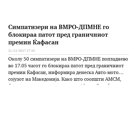
Симпатизери на ВМРО-ДПМНЕ го
блокираа патот пред граничниот
премин Ќафасан
21/12/2017 17:43
Околу 50 симпатизери на ВМРО-ДПМНЕ попладнево
во 17.05 часот го блокираа патот пред граничниот
премин Ќафасан, информира денеска Авто-мото
сојузот на Македонија. Како што соопшти АМСМ,
блокиран е магистралниот пат А2 кон Република
Албанија