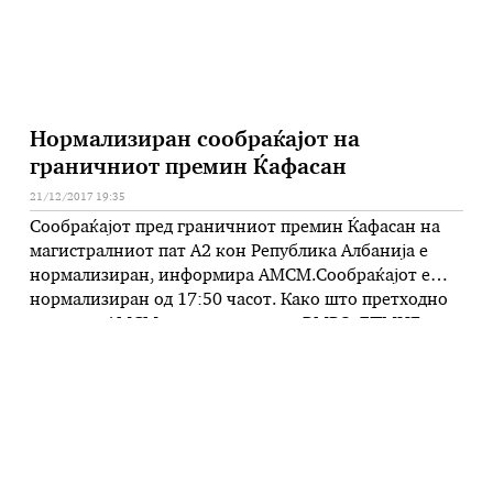
Нормализиран сообраќајот на
граничниот премин Ќафасан
21/12/2017 19:35
Сообраќајот пред граничниот премин Ќафасан на
магистралниот пат А2 кон Република Албанија е
нормализиран, информира АМСМ.Сообраќајот е
нормализиран од 17:50 часот. Како што претходно
соопшти АМСМ, симпатизери на ВМРО-ДПМНЕ
попладнево во 17.05 часот го блокираа патот пред
граничниот премин Ќафасан.