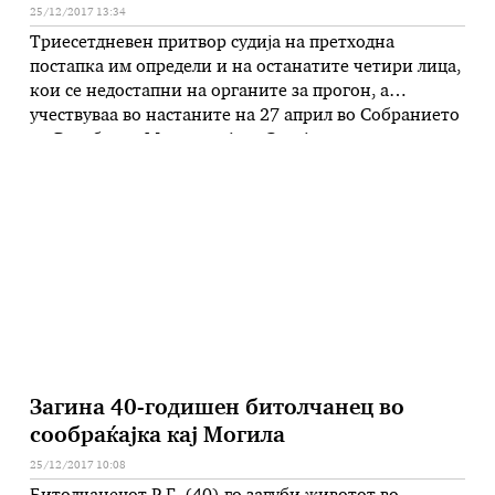
25/12/2017 13:34
Триесетдневен притвор судија на претходна
постапка им определи и на останатите четири лица,
кои се недостапни на органите за прогон, а
учествуваа во настаните на 27 април во Собранието
на Република Македонија. – Судија на претходна
постапка при Основниот суд Скопје 1, по добиено
известие од надлежните органи дека лицата А.В.,
Н.М., М.Д. и Д.Д. …
Загина 40-годишен битолчанец во
сообраќајка кај Могила
25/12/2017 10:08