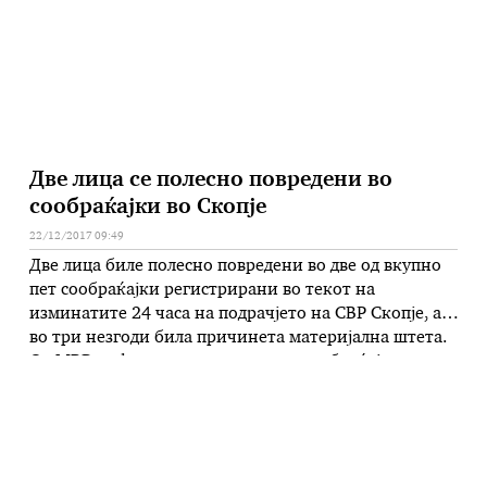
Две лица се полесно повредени во
сообраќајки во Скопје
22/12/2017 09:49
Две лица биле полесно повредени во две од вкупно
пет сообраќајки регистрирани во текот на
изминатите 24 часа на подрачјето на СВР Скопје, а
во три незгоди била причинета материјална штета.
Од МВР информираат дека вчера сообраќајната
полиција открила и санкционирала поголем број
прекршоци. Триесет и осум возачи се движеле со
брзина поголема од дозволената, …