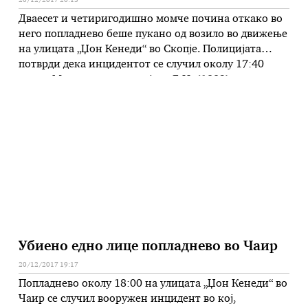
20/12/2017 20:13
Дваесет и четиригодишно момче почина откако во
него попладнево беше пукано од возило во движење
на улицата „Џон Кенеди“ во Скопје. Полицијата
потврди дека инцидентот се случил околу 17:40
часот. Момчето со иницијали Б.И. (1993) е
пренесено во Ургентиот центар без знаци на живот,
потврдија од Клиниката за трауматологија,
ортопетски болести, анестезија, реанимација,
интензивно лекување …
Убиено едно лице попладнево во Чаир
20/12/2017 19:17
Попладнево околу 18:00 на улицата „Џон Кенеди“ во
Чаир се случил вооружен инцидент во кој,