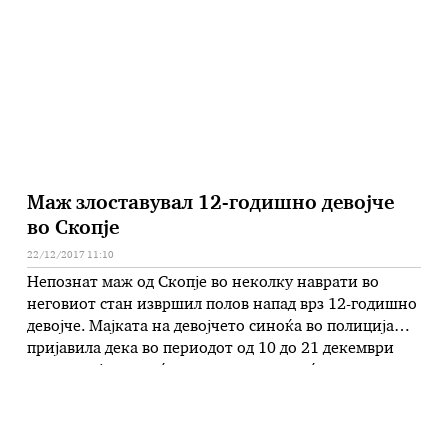
штета се 3.636, покажуваат индикаторите на
Републичкиот сојуз за безбедност на сообраќајот …
Маж злоставувал 12-годишно девојче
во Скопје
22/12/2017 11:10
Непознат маж од Скопје во неколку наврати во
неговиот стан извршил полов напад врз 12-годишно
девојче. Мајката на девојчето синоќа во полиција
пријавила дека во периодот од 10 до 21 декември
додека нејзината ќерка одела и се враќала од
училиште, непознатиот во повеќе наврати го викал
девојчето во неговиот стан и го допирал по телото.
…