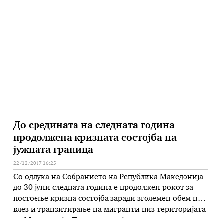
Рацин“ во Скопје. Како што е наведено во
полицискиот Билтен, во сообраќајката на бул.
„Мајка Тереза“ скопјанецот Д.С.(23) управувајќи
возило „БМВ“ со скопски регистарски ознаки удрил
во …
До средината на следната година
продолжена кризната состојба на
јужната граница
22/12/2017 16:25
Со одлука на Собранието на Република Македонија
до 30 јуни следната година е продолжен рокот за
постоење кризна состојба заради зголемен обем на
влез и транзитирање на мигранти низ територијата
на Македонија. Парламентот ја изгласа одлуката со