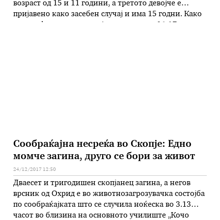
возраст од 15 и 11 години, а третото девојче е
пријавено како засебен случај и има 15 годни. Како
што информира полицијата, утрово во 06:17 часот
во Полициска станица Чаир, Д.С.(38) од Скопје
пријавил дека вчера околу 19:00 …
Сообраќајна несреќа во Скопје: Едно
момче загина, друго се бори за живот
24/12/2017 12:50
Дваесет и тригодишен скопјанец загина, а негов
врсник од Охрид е во животнозагрозувачка состојба
по сообраќајката што се случила ноќеска во 3.13
часот во близина на основното училиште „Кочо