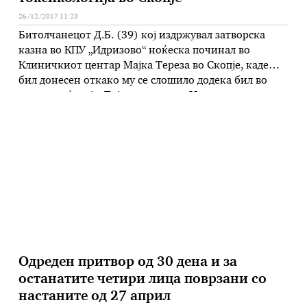
26/12/2017 11:23
Битолчанецот Д.Б. (39) кој издржувал затворска
казна во КПУ „Идризово“ ноќеска починал во
Клиничкиот центар Мајка Тереза во Скопје, каде
бил донесен откако му се слошило додека бил во
неговата ќелија. Тој со возило на Итната
медицинска помош од затворот во Идризово бил
пренесен на Клиниката за токсикологија во Скопје,
каде кусо време по пристигнувањето …
Одреден притвор од 30 дена и за
останатите четири лица поврзани со
настаните од 27 април