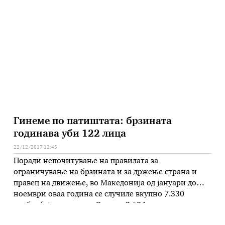
60 гласа „за“ во рамки на денешната 26. седница. Со
носењето на Одлуката се обезбедува континуитет
во вршењето …
Гинеме по патиштата: брзината
годинава уби 122 лица
22/12/2017 12:45
Поради непочитување на правилата за
ограничување на брзината и за држење страна и
правец на движење, во Македонија од јануари до
ноември оваа година се случиле вкупно 7.330
сообраќајни незгоди. Од нив, 3.694 се со потешки
последици. Загинале 122 лица, а со материјална