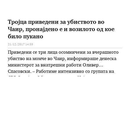
Тројца приведени за убиството во
Чаир, пронајдено е и возилото од кое
било пукано
21/12/2017 14:59
Приведени се три лица осомничени за вчерашното
убиство на момче во Чаир, информираше денеска
министерот за внатрешни работи Оливер
Спасовски. – Работиме интензивно со групата на
СВР Скопје и Обвинителството. Најдено е возилото
„застава југо“ од кое е извршено убиството, како и
20 чаури и четири зрна, два мобилни телефона. Се
разговара и со роднините, …