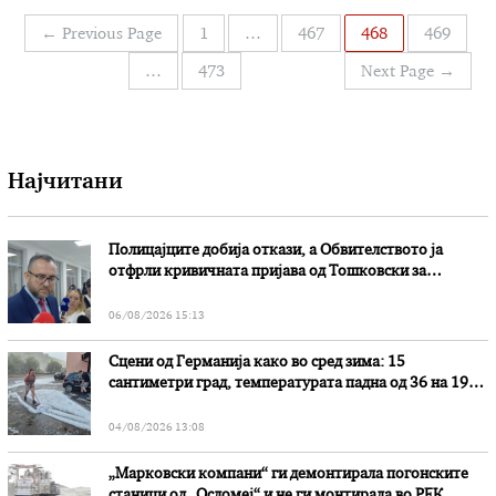
МВР информираат дека вчера сообраќајната
Навигација
←
Previous Page
1
…
467
468
469
полиција открила …
на
…
473
Next Page
→
написи
Најчитани
Полицајците добија откази, а Обвителството ја
отфрли кривичната пријава од Тошковски за
наводни злоупотреби
06/08/2026 15:13
Сцени од Германија како во сред зима: 15
сантиметри град, температурата падна од 36 на 19
степени
04/08/2026 13:08
„Марковски компани“ ги демонтирала погонските
станици од „Осломеј“ и не ги монтирала во РЕК