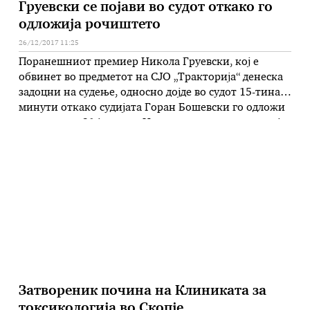
Груевски се појави во судот откако го
одложија рочиштето
26/12/2017 11:25
Поранешниот премиер Никола Груевски, кој е
обвинет во предметот на СЈО „Тракторија“ денеска
задоцни на судење, односно дојде во судот 15-тина
минути откако судијата Горан Бошевски го одложи
судењето за 31 јануари. На излегување од судот тој
обвини дека судиите различно постапуваат во
случаите што се водат против него и против Заев во
истиот суд. …
Затвореник почина на Клиниката за
токсикологија во Скопје