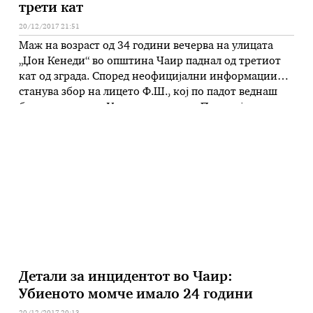
трети кат
20/12/2017 21:51
Маж на возраст од 34 години вечерва на улицата
„Џон Кенеди“ во општина Чаир паднал од третиот
кат од зграда. Според неофицијални информации
станува збор на лицето Ф.Ш., кој по падот веднаш
бил пренесен на Ургентен центар. Полицијата врши
увид на местото на настанот.
Детали за инцидентот во Чаир:
Убиеното момче имало 24 години