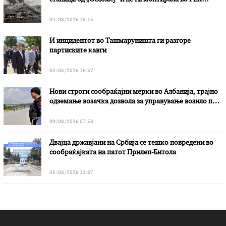
„Битола“, стои во вештачењето на обвинителството
04/08/2026 15:15
И инцидентот во Ташмаруништa ги разгоре
партиските кавги
03/08/2026 16:37
Нови строги сообраќајни мерки во Aлбанија, трајно
одземање возачка дозвола за управување возило под
дејство на алкохол и големи парични казни
09/08/2026 07:58
Двајца државјани на Србија се тешко повредени во
сообраќајката на патот Прилеп-Битола
05/08/2026 13:37