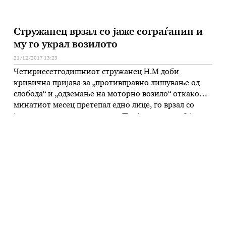
Стружанец врзал со јаже сограѓанин и
му го украл возилото
21/12/2017 13:23
Четириесетгодишниот стружанец Н.М доби
кривична пријава за „противправно лишување од
слобода“ и „одземање на моторно возило“ откако
минатиот месец претепал едно лице, го врзал со
јаже и му го украл возилото. Пријавениот на 24
ноември годинава во Струга во возило, после
вербална расправија со М.И.(28) од Струга, што
прераснала во физичка пресметка, го прободел М.И.
…