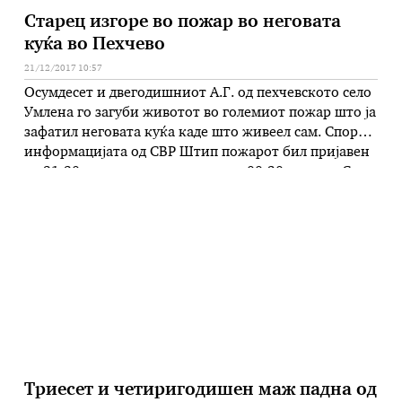
Старец изгоре во пожар во неговата
куќа во Пехчево
21/12/2017 10:57
Осумдесет и двегодишниот А.Г. од пехчевското село
Умлена го загуби животот во големиот пожар што ја
зафатил неговата куќа каде што живеел сам. Според
информацијата од СВР Штип пожарот бил пријавен
во 21:20 часот, а локализиран во 00:30 часот. – Со
пожарот прво бил зафатен горниот кат од куќата,
по што се проширил и ја …
Триесет и четиригодишен маж падна од