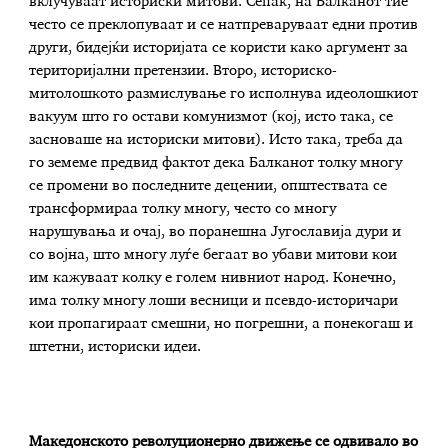
вклучуваат историски митови. Сепак, на Балканот тие
често се преклопуваат и се натпреваруваат едни против
други, бидејќи историјата се користи како аргумент за
територијални претензии. Второ, историско-
митолошкото размислување го исполнува идеолошкиот
вакуум што го остави комунизмот (кој, исто така, се
засноваше на историски митови). Исто така, треба да
го земеме предвид фактот дека Балканот толку многу
се промени во последните децении, општествата се
трансформираа толку многу, често со многу
нарушувања и очај, во поранешна Југославија дури и
со војна, што многу луѓе бегаат во убави митови кои
им кажуваат колку е голем нивниот народ. Конечно,
има толку многу лоши весници и псевдо-историчари
кои пропагираат смешни, но погрешни, а понекогаш и
штетни, историски идеи.
Македонското револуционерно движење се одвивало во