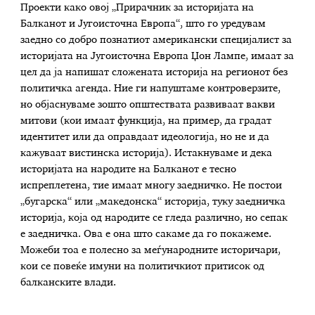
Проекти како овој „Прирачник за историјата на
Балканот и Југоисточна Европа“, што го уредувам
заедно со добро познатиот американски специјалист за
историјата на Југоисточна Европа Џон Лампе, имаат за
цел да ја напишат сложената историја на регионот без
политичка агенда. Ние ги напуштаме контроверзите,
но објаснуваме зошто општествата развиваат вакви
митови (кои имаат функција, на пример, да градат
идентитет или да оправдаат идеологија, но не и да
кажуваат вистинска историја). Истакнуваме и дека
историјата на народите на Балканот е тесно
испреплетена, тие имаат многу заедничко. Не постои
„бугарска“ или „македонска“ историја, туку заедничка
историја, која од народите се гледа различно, но сепак
е заедничка. Ова е она што сакаме да го покажеме.
Можеби тоа е полесно за меѓународните историчари,
кои се повеќе имуни на политичкиот притисок од
балканските влади.