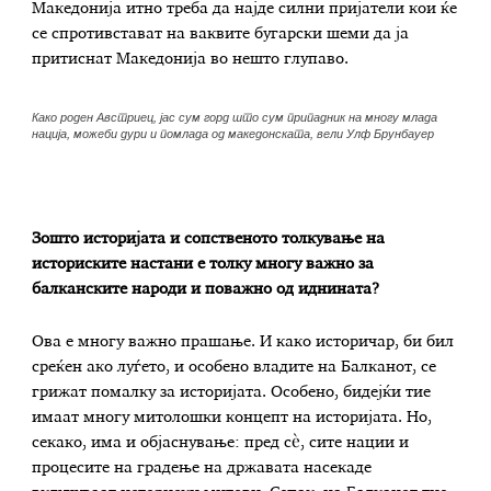
Македонија итно треба да најде силни пријатели кои ќе
се спротивстават на ваквите бугарски шеми да ја
притиснат Македонија во нешто глупаво.
Како роден Австриец, јас сум горд што сум припадник на многу млада
нација, можеби дури и помлада од македонската, вели Улф Брунбауер
Зошто историјата и сопственото толкување на
историските настани е толку многу важно за
балканските народи и поважно од иднината?
Ова е многу важно прашање. И како историчар, би бил
среќен ако луѓето, и особено владите на Балканот, се
грижат помалку за историјата. Особено, бидејќи тие
имаат многу митолошки концепт на историјата. Но,
секако, има и објаснување: пред сè, сите нации и
процесите на градење на државата насекаде