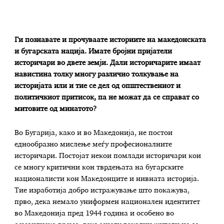
Ги познавате и прочуваате историите на македонската
и бугарската нација. Имате бројни пријатели
историчари во двете земји. Дали историчарите имаат
навистина толку многу различно толкување на
историјата или и тие се дел од општествениот и
политичкиот притисок
,
па не можат
да се справат со
митовите од минатото
?
Во Бугарија, како и во Македонија, не постои
еднообразно мислење меѓу професионалните
историчари. Постојат некои помлади историчари кои
се многу критични кон тврдењата на бугарските
националисти кон Македонците и нивната историја.
Тие изработија добро истражување што покажува,
прво, дека немало униформен национален идентитет
во Македонија пред 1944 година и особено во