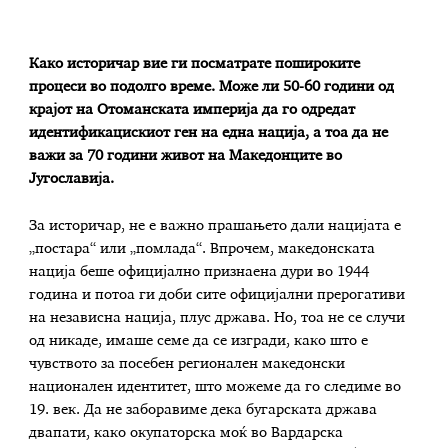
Како историчар вие ги посматрате пошироките
процеси во подолго време. Може ли 50-60 години од
крајот на Отоманската империја да го одредат
идентификацискиот ген на една нација, а тоа да не
важи за 70 години живот на Македонците во
Југославија.
За историчар, не е важно прашањето дали нацијата е
„постара“ или „помлада“. Впрочем, македонската
нација беше официјално признаена дури во 1944
година и потоа ги доби сите официјални прерогативи
на независна нација, плус држава. Но, тоа не се случи
од никаде, имаше семе да се изгради, како што е
чувството за посебен регионален македонски
национален идентитет, што можеме да го следиме во
19. век. Да не заборавиме дека бугарската држава
двапати, како окупаторска моќ во Вардарска