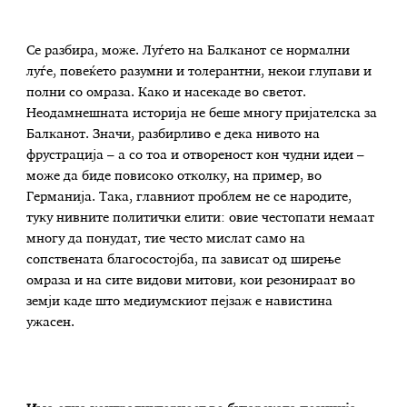
Се разбира, може. Луѓето на Балканот се нормални
луѓе, повеќето разумни и толерантни, некои глупави и
полни со омраза. Како и насекаде во светот.
Неодамнешната историја не беше многу пријателска за
Балканот. Значи, разбирливо е дека нивото на
фрустрација – а со тоа и отвореност кон чудни идеи –
може да биде повисоко отколку, на пример, во
Германија. Така, главниот проблем не се народите,
туку нивните политички елити: овие честопати немаат
многу да понудат, тие често мислат само на
сопствената благосостојба, па зависат од ширење
омраза и на сите видови митови, кои резонираат во
земји каде што медиумскиот пејзаж е навистина
ужасен.