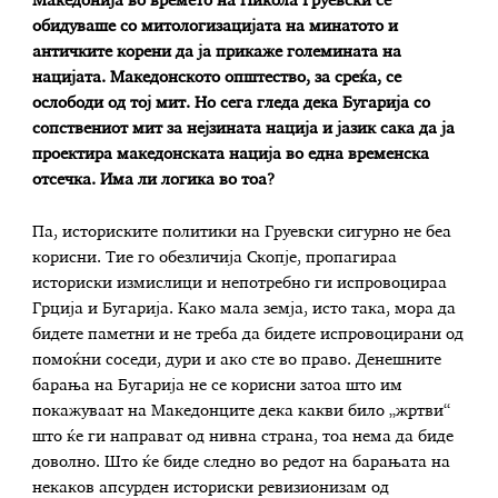
Македонија во времето на Никола Груевски се
обидуваше со митологизацијата на минатото и
античките корени да ја прикаже големината на
нацијата. Македонското општество, за среќа, се
ослободи од тој мит. Но сега гледа дека Бугарија со
сопствениот мит за нејзината нација и јазик сака да ја
проектира македонската нација во една временска
отсечка. Има ли логика во тоа?
Па, историските политики на Груевски сигурно не беа
корисни. Тие го обезличија Скопје, пропагираа
историски измислици и непотребно ги испровоцираа
Грција и Бугарија. Како мала земја, исто така, мора да
бидете паметни и не треба да бидете испровоцирани од
помоќни соседи, дури и ако сте во право. Денешните
барања на Бугарија не се корисни затоа што им
покажуваат на Македонците дека какви било „жртви“
што ќе ги направат од нивна страна, тоа нема да биде
доволно. Што ќе биде следно во редот на барањата на
некаков апсурден историски ревизионизам од