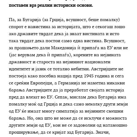
поставен врз реални историски основи.
Па, за Бугарија (за Грција, всушност, беше помалку)
спорот е навистина за историјата, што е секогаш лошо
ако државите тврдат дека ја знаат вистината и исто
така тврдат дека постои само една вистина. Всушност,
за прашањето дали Македонија ѝ припаѓа на ЕУ или не
(јас верувам дека ѝ припаѓа), корените на нејзината
државност и староста на нејзиниот национален
идентитет и јазик се тотално небитни. Австријците не
постоеја како посебна нација пред 1945 година и сега
се среќни Европејци, а Германија не наметна никакви
барања Австријците да ја преработат својата историја
пред да влезат во ЕУ. Сепак, мислам дека Бугарија има
помалку моќ од Грција и дека само неколку други земји
од ЕУ ќе имаат многу симпатија за нејзините смешни
барања. Но, она што не може да се исклучи е можноста
другите земји од ЕУ, кои не се задоволни од натамошно
проширување, да се кријат зад Бугарија. Значи,