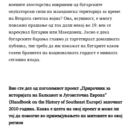
воените злосторства извршени од бугарските
окупаторски сили на македонска територија за време
на Втората светска војна? Ова, всушност, е многу
поважно прашање од тоа дали некој во 19. век се
нарекувал Бугарин или Македонец. Јасно е дека
бугарските барања главно ја таргетираат домашната
публика, тие треба да им покажат на Бугарите каков
голем бранител на националната гордост е нивната
сегашна влада.
Вие сте дел од поголемиот проект
„Прирачник за
историјата на Балканот и Југоисточна Европа“
(Handbook on the History of Southeast Europe) започнат
2010 година. Каква е целта на овој проект и може ли
тој да помогне во приземјувањето на митовите во овој
регион