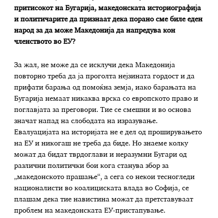
притисокот на Бугарија
,
македонската историографија
и политичарите да признаат дека порано сме биле еден
народ за да може Македонија да напредува кон
членството во ЕУ?
За жал, не може да се исклучи дека Македонија
повторно треба да ја проголта нејзината гордост и да
прифати барања од помоќна земја, иако барањата на
Бугарија немаат никаква врска со европското право и
поглавјата за преговори. Тие се смешни и во основа
значат напад на слободата на изразување.
Евалуацијата на историјата не е дел од проширувањето
на ЕУ и никогаш не треба да биде. Но знаеме колку
можат да бидат тврдоглави и неразумни Бугари од
различни политички бои кога станува збор за
„македонското прашање“, а сега со некои тесногледи
националисти во коалициската влада во Софија, се
плашам дека тие навистина можат да претставуваат
проблем на македонската ЕУ-пристапување.