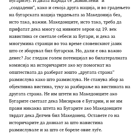
Бугарите). И двата народа се „измислени“ и
„создадени“, како и секоја друга нација, и во градењето
на бугарската нација тврдењата за Македонија беа,
исто така, важни. Македонците, исто така, треба да
прифатат дека многу од нивните херои од 19. век
навистина се сметале себеси за Бугари, и дека за
многумина странци во тоа време словенскиот јазик
што се зборувал бил бугарски. Но, дали е ова важно
денес? Јас гледам голем потенцијал во билатералната
комисија на историчарите ако му помогнат на
општествата да разберат зошто „другата страна“
размислува како што размислува. Не станува збор за
објективна вистина, туку за разбирање на вистината на
другата страна. Не им штети на Македонците ако
Бугарите сметаат дека Мисирков е Бугарин, и не им
прави никаква штета на Бугарите ако Македонците
тврдат дека Делчев бил Македонец. Оставете го на
историчарите да дознаат за што навистина
размислувале и за што се бореле овие луѓе.