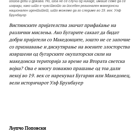
потоа доби и држава. Но, тоа не се случи од никаде, имаше семе да се
изгради, како што е чувството за посебен регионален македонски
национален идентитет, што можеме да го следиме во 19. век: Улф
Брунбауер
Вистинските пријателства значат прифаќање на
различни мислења. Ако Бугарите сакаат да бидат
добри пријатели со Македонците, зошто не се започне
со признавање и дискутирање на воените злосторства
извршени од бугарските окупаторски сили на
македонска територија за време на Втората светска
војна? Ова е многу поважно прашање од тоа дали
некој во 19. век се нарекувал Бугарин или Македонец,
вели историчарот Улф Брунбауер
Љупчо Поповски