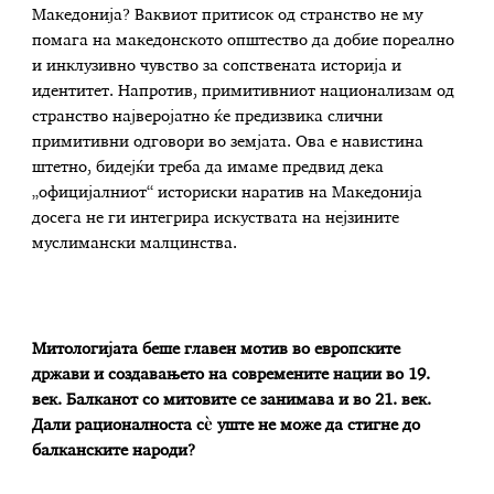
Македонија? Ваквиот притисок од странство не му
помага на македонското општество да добие пореално
и инклузивно чувство за сопствената историја и
идентитет. Напротив, примитивниот национализам од
странство најверојатно ќе предизвика слични
примитивни одговори во земјата. Ова е навистина
штетно, бидејќи треба да имаме предвид дека
„официјалниот“ историски наратив на Македонија
досега не ги интегрира искуствата на нејзините
муслимански малцинства.
Митологијата беше главен мотив во европските
држави и создавањето на современите нации во 19.
век. Балканот со митовите се занимава и во 21. век.
Дали рационалноста сѐ уште не може да стигне до
балканските народи?