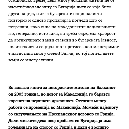
османлиско време, дека многу локални жители не се
идентификувале ниту со Бугарија ниту со која било
друга нација, и дека бугарските националисти
повторно и одново пропагираа погледи што се
погрешни, како оние на македонските националисти.
Но, генерално, исто така, ви треба одредена храброст
да артикулирате вакви ставови во бугарската јавност,
политичкиот и социјалниот притисок кон мејнстримот
е навистина многу силен! Значи, во тој поглед двете
земји се многу слични.
Во вашата книга за историските митови на Балканот
од 2003 година, во делот за Македонија го баравте
коренот на нејзината државност. Оттогаш многу
работи се променија во Македонија. Можеби најмногу
со склучувањето на Преспанскиот договор со Грција.
Дали мислите дека овој проблем со Бугарија ја има
големината на спорот со Грција и дали е воопшто