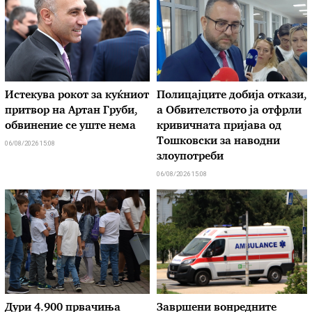
Истекува рокот за куќниот
Полицајците добија откази,
притвор на Артан Груби,
а Обвителството ја отфрли
обвинение се уште нема
кривичната пријава од
Тошковски за наводни
06/08/2026 15:08
злоупотреби
06/08/2026 15:08
Дури 4.900 првачиња
Завршени вонредните