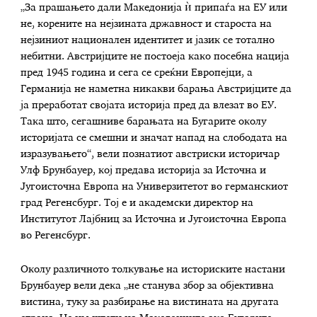
„За прашањето дали Македонија ѝ припаѓа на ЕУ или
не, корените на нејзината државност и староста на
нејзиниот национален идентитет и јазик се тотално
небитни. Австријците не постоеја како посебна нација
пред 1945 година и сега се среќни Европејци, а
Германија не наметна никакви барања Австријците да
ја преработат својата историја пред да влезат во ЕУ.
Така што, сегашниве барањата на Бугарите околу
историјата се смешни и значат напад на слободата на
изразувањето“, вели познатиот австриски историчар
Улф Брунбауер, кој предава историја за Источна и
Југоисточна Европа на Универзитетот во германскиот
град Регенсбург. Тој е и академски директор на
Институтот Лајбниц за Источна и Југоисточна Европа
во Регенсбург.
Околу различното толкување на историските настани
Брунбауер вели дека „не станува збор за објективна
вистина, туку за разбирање на вистината на другата