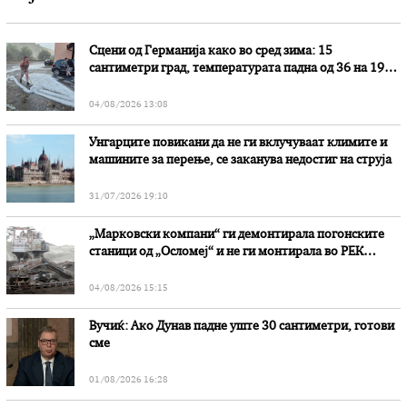
Сцени од Германија како во сред зима: 15
сантиметри град, температурата падна од 36 на 19
степени
04/08/2026 13:08
Унгарците повикани да не ги вклучуваат климите и
машините за перење, се заканува недостиг на струја
31/07/2026 19:10
„Марковски компани“ ги демонтирала погонските
станици од „Осломеј“ и не ги монтирала во РЕК
„Битола“, стои во вештачењето на обвинителството
04/08/2026 15:15
Вучиќ: Ако Дунав падне уште 30 сантиметри, готови
сме
01/08/2026 16:28