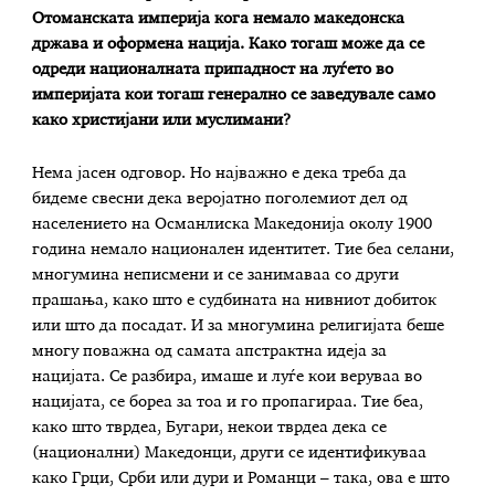
Отоманската империја кога немало македонска
држава и оформена нација. Како тогаш може да се
одреди националната припадност на луѓето во
империјата кои тогаш генерално се заведувале само
како христијани или муслимани?
Нема јасен одговор. Но најважно е дека треба да
бидеме свесни дека веројатно поголемиот дел од
населението на Османлиска Македонија околу 1900
година немало национален идентитет. Тие беа селани,
многумина неписмени и се занимаваа со други
прашања, како што е судбината на нивниот добиток
или што да посадат. И за многумина религијата беше
многу поважна од самата апстрактна идеја за
нацијата. Се разбира, имаше и луѓе кои веруваа во
нацијата, се бореа за тоа и го пропагираа. Тие беа,
како што тврдеа, Бугари, некои тврдеа дека се
(национални) Македонци, други се идентификуваа
како Грци, Срби или дури и Романци – така, ова е што