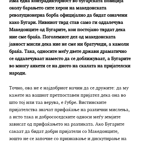
Има една контрадикторност во бугарската позиција
околу барањето сите херои на македонската
револуционерна борба официјално да бидат означени
како Бугари. Нивниот тврд став само ги оддалечува
Македонците од Бугарите, кои постојано тврдат дека
ние сме браќа. Поголемиот дел од македонската
јавност мисли дека ние не сме ни братучеди, а камоли
браќа. Така, односите меѓу двете држави драматично
се оддалечуваат наместо да се доближуваат, а Бугарите
во многу анкети се на дното на скалата на пријателски
народи.
Точно, ова не е најдобриот начин да се дружите: да му
кажете на вашиот претпоставен пријател дека она во
што тој или таа верува, е ѓубре. Вистинските
пријателства значат прифаќање на различни мислења,
а исто така и добрососедските односи меѓу земјите
зависат од прифаќањето на разликата. Ако Бугарите
сакаат да бидат добри пријатели со Македонците,
зошто не се започне со признавање и дискутирање на