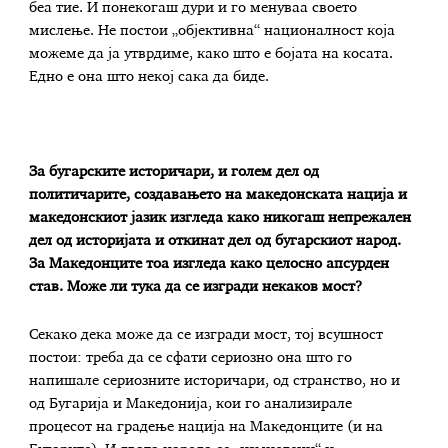
беа тие. И понекогаш дури и го менуваа своето
мислење. Не постои „објективна“ националност која
можеме да ја утврдиме, како што е бојата на косата.
Едно е она што некој сака да биде.
За бугарските историчари, и голем дел од
политичарите, создавањето на македонската нација и
македонскиот јазик изгледа како никогаш непрежален
дел од историјата и откинат дел од бугарскиот народ.
За Македонците тоа изгледа како целосно апсурден
став. Може ли тука да се изгради некаков мост?
Секако дека може да се изгради мост, тој всушност
постои: треба да се сфати сериозно она што го
напишале сериозните историчари, од странство, но и
од Бугарија и Македонија, кои го анализирале
процесот на градење нација на Македонците (и на