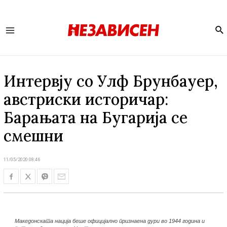
Se
Main
Menu
Интервју со Улф Брунбауер,
австриски историчар:
Барањата на Бугарија се
смешни
11/05/2020 08:46
Македонската нација беше официјално признаена дури во 1944 година и