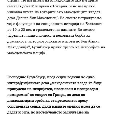
страна. Не им штети на Македонците ако Бугарите
сметаат дека Мисирков е Бугарин, и не им прави
никаква штета на Бугарите ако Македонците тврдат
дека Делчев бил Македонец“. Во своите истражувања
тој е фокусиран на социјалната историја на Балканот
во 19 и 20 век и градењето на нациите. Во делото
„Древната националност и вековната борба за
државност: историографските митови во Република
Македонија“, Брунбауер прави пресек на историјата на
македонската нација.
Господине Брунбауер, пред седум години во едно
интервју изјавивте дека „македонската влада ќе биде
принудена на непријатен, неоснован и неоправдан
компромис“ во спорот со Грција, но дека во
дипломатијата треба да се прескокне и преку
сопствената сенка. Дали ваквите оценки може да се
дадат и сега
,
во неочекуваното засилување на