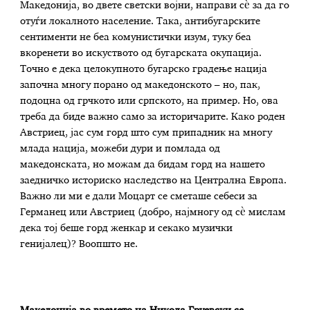
Македонија, во двете светски војни, направи сѐ за да го
отуѓи локалното население. Така, антибугарските
сентименти не беа комунистички изум, туку беа
вкоренети во искуството од бугарската окупација.
Точно е дека целокупното бугарско градење нација
започна многу порано од македонското – но, пак,
подоцна од грчкото или српското, на пример. Но, ова
треба да биде важно само за историчарите. Како роден
Австриец, јас сум горд што сум припадник на многу
млада нација, можеби дури и помлада од
македонската, но можам да бидам горд на нашето
заедничко историско наследство на Централна Европа.
Важно ли ми е дали Моцарт се сметаше себеси за
Германец или Австриец (добро, најмногу од сè мислам
дека тој беше горд женкар и секако музички
генијалец)? Воопшто не.