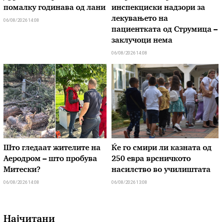
помалку годинава од лани
инспекциски надзори за
лекувањето на
06/08/2026 14:08
пациентката од Струмица –
заклучоци нема
06/08/2026 14:08
Што гледаат жителите на
Ќе го смири ли казната од
Аеродром – што пробува
250 евра врсничкото
Митески?
насилство во училиштата
06/08/2026 14:08
06/08/2026 13:08
Најчитани