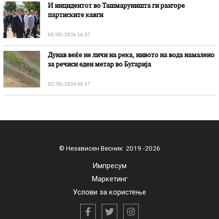
И инцидентот во Ташмаруништa ги разгоре
партиските кавги
03/08/2026 16:37
Дунав веќе не личи на река, нивото на вода намалено
за речиси еден метар во Бугарија
02/08/2026 08:57
© Независен Весник 2019 -2026
Импресум
Маркетинг
Услови за користење