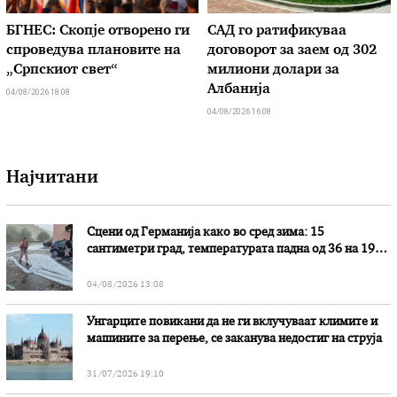
БГНЕС: Скопје отворено ги
САД го ратификуваа
спроведува плановите на
договорот за заем од 302
„Српскиот свет“
милиони долари за
Албанија
04/08/2026 18:08
04/08/2026 16:08
Најчитани
Сцени од Германија како во сред зима: 15
сантиметри град, температурата падна од 36 на 19
степени
04/08/2026 13:08
Унгарците повикани да не ги вклучуваат климите и
машините за перење, се заканува недостиг на струја
31/07/2026 19:10