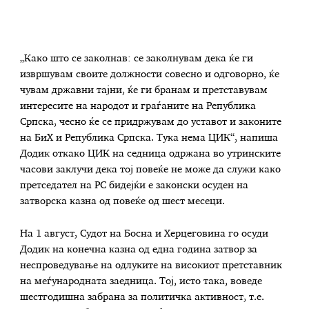
„Како што се заколнав: се заколнувам дека ќе ги
извршувам своите должности совесно и одговорно, ќе
чувам државни тајни, ќе ги бранам и претставувам
интересите на народот и граѓаните на Република
Српска, чесно ќе се придржувам до уставот и законите
на БиХ и Република Српска. Тука нема ЦИК“, напиша
Додик откако ЦИК на седница одржана во утринските
часови заклучи дека тој повеќе не може да служи како
претседател на РС бидејќи е законски осуден на
затворска казна од повеќе од шест месеци.
На 1 август, Судот на Босна и Херцеговина го осуди
Додик на конечна казна од една година затвор за
неспроведување на одлуките на високиот претставник
на меѓународната заедница. Тој, исто така, воведе
шестгодишна забрана за политичка активност, т.е.