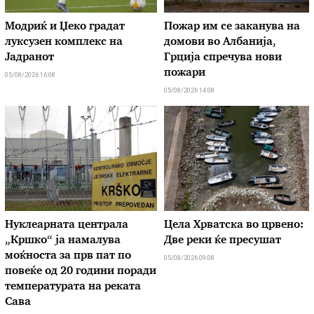
Модриќ и Џеко градат
Пожар им се заканува на
луксузен комплекс на
домови во Албанија,
Јадранот
Грција спречува нови
пожари
05/08/2026 16:08
05/08/2026 14:08
Нуклеарната централа
Цела Хрватска во црвено:
„Кршко“ ја намалува
Две реки ќе пресушат
моќноста за прв пат по
05/08/2026 09:08
повеќе од 20 години поради
температурата на реката
Сава