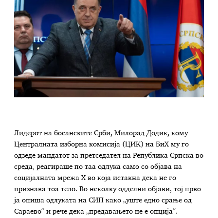
Лидерот на босанските Срби, Милорад Додик, кому
Централната изборна комисија (ЦИК) на БиХ му го
одзеде мандатот за претседател на Република Српска во
среда, реагираше по таа одлука само со објава на
социјалната мрежа X во која истакна дека не го
признава тоа тело. Во неколку одделни објави, тој прво
ја опиша одлуката на СИП како „уште едно срање од
Сараево“ и рече дека „предавањето не е опција“.