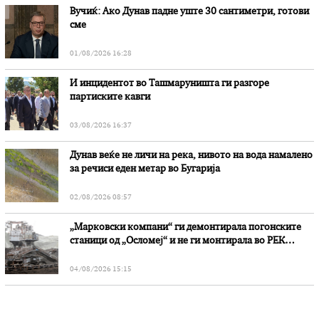
Вучиќ: Ако Дунав падне уште 30 сантиметри, готови
сме
01/08/2026 16:28
И инцидентот во Ташмаруништa ги разгоре
партиските кавги
03/08/2026 16:37
Дунав веќе не личи на река, нивото на вода намалено
за речиси еден метар во Бугарија
02/08/2026 08:57
„Марковски компани“ ги демонтирала погонските
станици од „Осломеј“ и не ги монтирала во РЕК
„Битола“, стои во вештачењето на обвинителството
04/08/2026 15:15