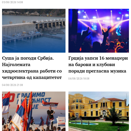
05/08/2026 14:08
Суша ја погоди Србија.
Грција уапси 16 менаџери
Најголемата
на барови и клубови
хидроелектрана работи со
поради прегласна музика
четвртина од капацитетот
04/08/2026 18:08
04/08/2026 21:08