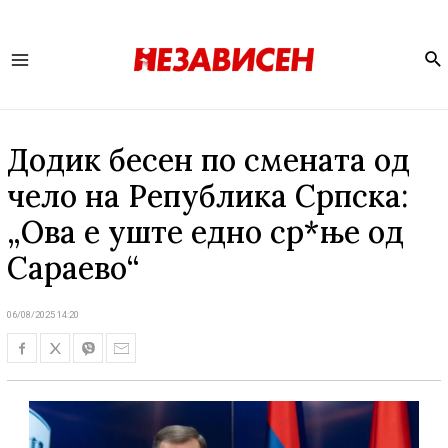
Se
Main
Menu
Додик бесен по смената од
чело на Република Српска:
„Ова е уште едно ср*ње од
Сараево“
06/08/2025 14:20