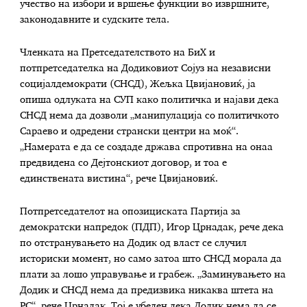
учество на избори и вршење функции во извршните,
законодавните и судските тела.
Членката на Претседателството на БиХ и
потпретседателка на Додиковиот Сојуз на независни
социјалдемократи (СНСД), Жељка Цвијановиќ, ја
опиша одлуката на СУП како политичка и најави дека
СНСД нема да дозволи „манипулација со политичкото
Сараево и одредени странски центри на моќ“.
„Намерата е да се создаде држава спротивна на онаа
предвидена со Дејтонскиот договор, и тоа е
единствената вистина“, рече Цвијановиќ.
Потпретседателот на опозициската Партија за
демократски напредок (ПДП), Игор Црнадак, рече дека
по отстранувањето на Додик од власт се случил
историски момент, но само затоа што СНСД морала да
плати за лошо управување и грабеж. „Заминувањето на
Додик и СНСД нема да предизвика никаква штета на
РС“, рече Црнадак. Тој е убеден дека Додик нема да се