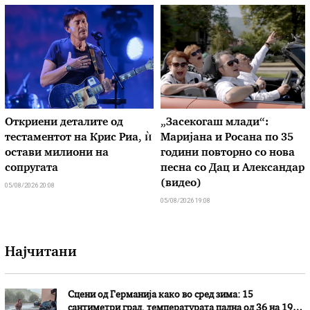
Откриени деталите од
„Засекогаш млади“:
тестаментот на Крис Риа, ѝ
Маријана и Росана по 35
остави милиони на
години повторно со нова
сопругата
песна со Дац и Александар
(видео)
05/08/2026 20:08
05/08/2026 19:08
Најчитани
Сцени од Германија како во сред зима: 15
сантиметри град, температурата падна од 36 на 19