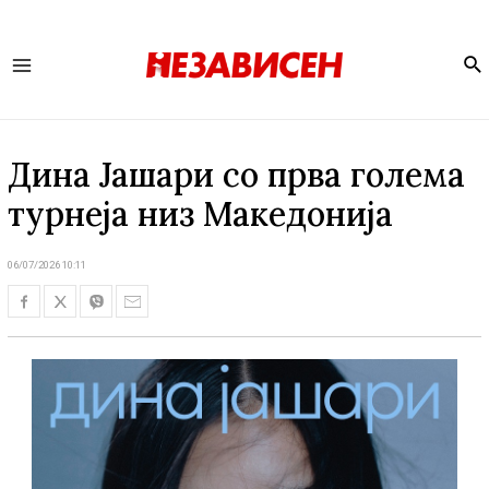
Se
Main
Menu
Дина Јашари со прва голема
турнеја низ Македонија
06/07/2026 10:11