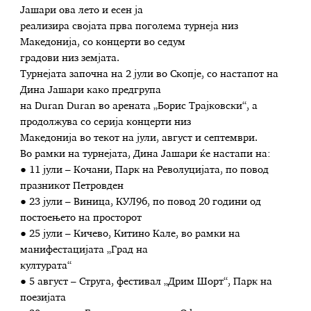
Јашари ова лето и есен ја
реализира својата прва поголема турнеја низ
Македонија, со концерти во седум
градови низ земјата.
Турнејата започна на 2 јули во Скопје, со настапот на
Дина Јашари како предгрупа
на Duran Duran во арената „Борис Трајковски“, а
продолжува со серија концерти низ
Македонија во текот на јули, август и септември.
Во рамки на турнејата, Дина Јашари ќе настапи на:
● 11 јули – Кочани, Парк на Револуцијата, по повод
празникот Петровден
● 23 јули – Виница, КУЛ96, по повод 20 години од
постоењето на просторот
● 25 јули – Кичево, Китино Кале, во рамки на
манифестацијата „Град на
културата“
● 5 август – Струга, фестивал „Дрим Шорт“, Парк на
поезијата