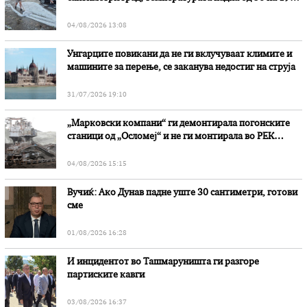
степени
04/08/2026 13:08
Унгарците повикани да не ги вклучуваат климите и
машините за перење, се заканува недостиг на струја
31/07/2026 19:10
„Марковски компани“ ги демонтирала погонските
станици од „Осломеј“ и не ги монтирала во РЕК
„Битола“, стои во вештачењето на обвинителството
04/08/2026 15:15
Вучиќ: Ако Дунав падне уште 30 сантиметри, готови
сме
01/08/2026 16:28
И инцидентот во Ташмаруништa ги разгоре
партиските кавги
03/08/2026 16:37