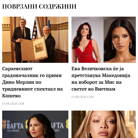
ПОВРЗАНИ СОДРЖИНИ
Сараевскиот
Ева Величковска ќе ја
градоначалник го прими
претставува Македонија
Дино Мерлин по
на изборот за Мис на
тридневниот спектакл на
светот во Виетнам
Кошево
07/08/2026 12:08
07/08/2026 12:08