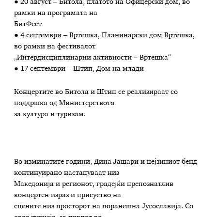
● 20 август – Битола, платото на Офицерски дом, во
рамки на програмата на
БитФест
● 4 септември – Вртешка, Планинарски дом Вртешка,
во рамки на фестивалот
„Интердисциплинарни активности – Вртешка“
● 17 септември – Штип, Дом на млади
Концертите во Битола и Штип се реализираат со
поддршка од Министерството
за култура и туризам.
Во изминатите години, Дина Јашари и нејзиниот бенд
континуирано настапуваат низ
Македонија и регионот, градејќи препознатлив
концертен израз и присуство на
сцените низ просторот на поранешна Југославија. Со