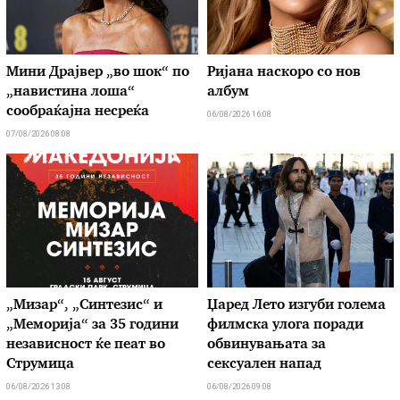
Мини Драјвер „во шок“ по
Ријана наскоро со нов
„навистина лоша“
албум
сообраќајна несреќа
06/08/2026 16:08
07/08/2026 08:08
„Мизар“, „Синтезис“ и
Џаред Лето изгуби голема
„Меморија“ за 35 години
филмска улога поради
независност ќе пеат во
обвинувањата за
Струмица
сексуален напад
06/08/2026 13:08
06/08/2026 09:08