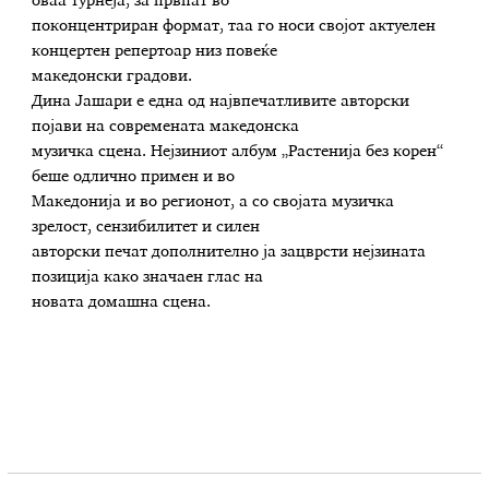
оваа турнеја, за првпат во
поконцентриран формат, таа го носи својот актуелен
концертен репертоар низ повеќе
македонски градови.
Дина Јашари е една од највпечатливите авторски
појави на современата македонска
музичка сцена. Нејзиниот албум „Растенија без корен“
беше одлично примен и во
Македонија и во регионот, а со својата музичка
зрелост, сензибилитет и силен
авторски печат дополнително ја зацврсти нејзината
позиција како значаен глас на
новата домашна сцена.