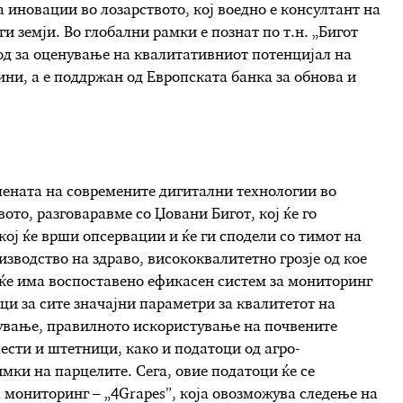
 иновации во лозарството, кој воедно е консултант на
и земји. Во глобални рамки е познат по т.н. „Бигот
од за оценување на квалитативниот потенцијал на
дини, а е поддржан од Европската банка за обнова и
мената на современите дигитални технологии во
ото, разговаравме со Џовани Бигот, кој ќе го
кој ќе врши опсервации и ќе ги сподели со тимот на
зводство на здраво, висококвалитетно грозје од кое
еќе има воспоставено ефикасен систем за мониторинг
ци за сите значајни параметри за квалитетот на
дување, правилното искористување на почвените
ести и штетници, како и податоци од агро-
ки на парцелите. Сега, овие податоци ќе се
 мониторинг – „4Grapes”, која овозможува следење на