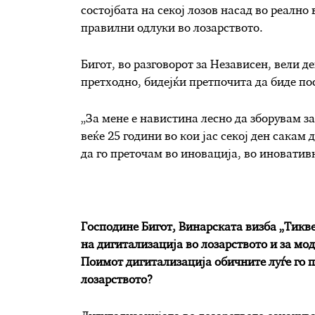
состојбата на секој лозов насад во реално
правилни одлуки во лозарството.
Бигот, во разговорот за Независен, вели д
претходно, бидејќи претпочита да биде по
„За мене е навистина лесно да зборувам за
веќе 25 години во кои јас секој ден сакам
да го преточам во иновација, во иновативн
Господине Бигот, Винарската визба „Тикв
на дигитализација во лозарството и за мод
Поимот дигитализација обичните луѓе го п
лозарството?