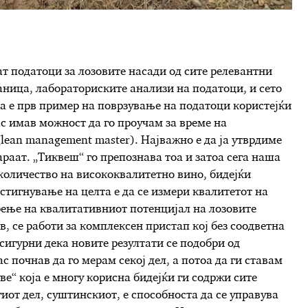
т податоци за лозовите насади од сите релевантни
аница, лабораториските анализи на податоци, и сето
ва е прв пример на поврзување на податоци користејќи
ас имав можност да го проучам за време на
lean management master). Најважно е да ја утврдиме
араат. „Тиквеш“ го препознава тоа и затоа сега наша
количество на висококвалитетно вино, бидејќи
остигнување на целта е да се измери квалитетот на
рење на квалитативниот потенцијал на лозовите
в, се работи за комплексен пристап кој без соодветна
сигурни дека новите резултати се подобри од
с почнав да го мерам секој дел, а потоа да ги ставам
е“ која е многу корисна бидејќи ги содржи сите
иот дел, суштинскиот, е способноста да се управува