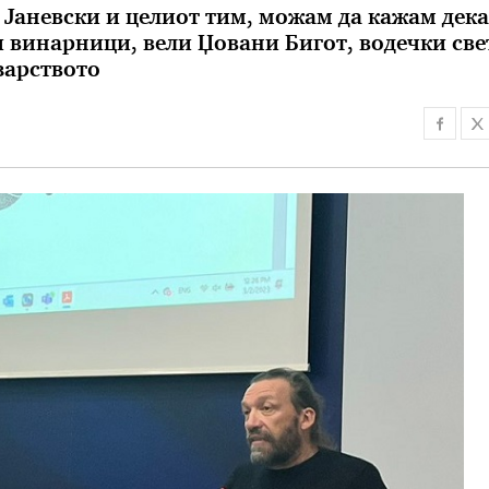
р Јаневски и целиот тим, можам да кажам дека
и винарници, вели Џовани Бигот, водечки све
зарството