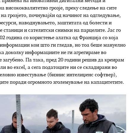
а примена на иновативни дигитални методи и
а висококвалитетно грозје, преку следење на сите
на грозјето, почнувајќи од начинот на одгледување,
есурси, наводнувањето, заштитата од болести и
 станици и сателитски снимки на парцелите. Јас го
02 година со користење алатка од Франција со која
 информации кои што ги гледав, но тоа беше мануелно
ка доколку информациите не ги агрегираме во
е загубено. Па така, пред 20 години решив да креирам
ели во
excel,
а сега податоците ни се складирани во
деловно известување (бизнис интелиџенс софтвер),
ците поради огромното зголемување на капацитетите.