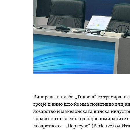
Винарската визба „Тиквеш“ го трасира па
грозје и вино што ќе има позитивно влиј
лозарство и македонската винска индустр
соработката со една од најреномираните 
лозарството – „Перлеуве“ (Perleuve) од Ит