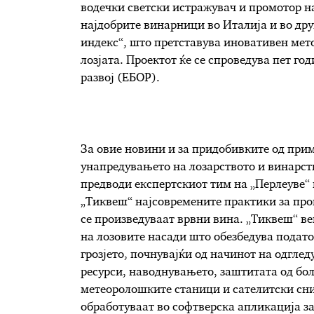
водечки светски истражувач и промотор на
најдобрите винарници во Италија и во друг
индекс“, што претставува иновативен мет
лозјата. Проектот ќе се спроведува пет го
развој (ЕБОР).
За овие новини и за придобивките од при
унапредувањето на лозарството и винарств
предводи експертскиот тим на „Перлеуве“ 
„Тиквеш“ најсовремените практики за прои
се произведуваат врвни вина. „Тиквеш“ в
на лозовите насади што обезбедува подато
грозјето, почнувајќи од начинот на одгле
ресурси, наводнувањето, заштитата од бол
метеоролошките станици и сателитски сним
обработуваат во софтверска апликација за