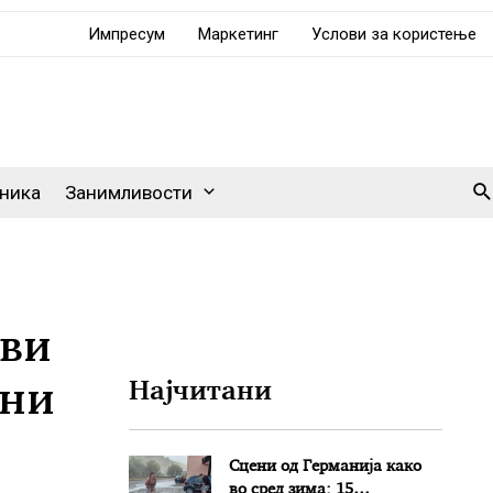
Импресум
Маркетинг
Услови за користење
Se
ника
Занимливости
ови
ани
Најчитани
Сцени од Германија како
во сред зима: 15