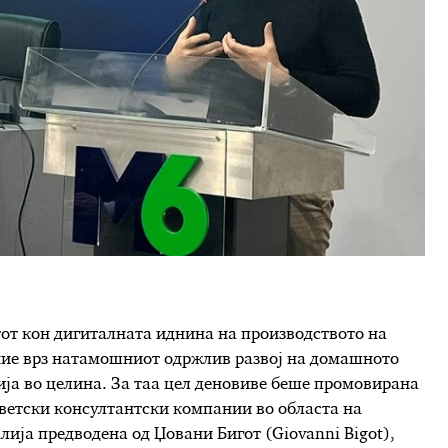
тот кон дигиталната иднина на производството на
ание врз натамошниот одржлив развој на домашното
ија во целина. За таа цел деновиве беше промовирана
светски консултантски компании во областа на
алија предводена од Џовани Бигот (Giovanni Bigot),