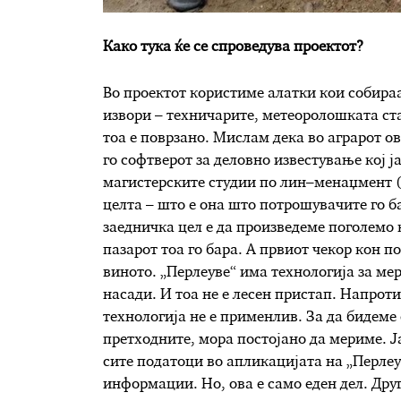
Како тука ќе се спроведува проектот?
Во проектот користиме алатки кои собираа
извори – техничарите, метеоролошката ст
тоа е поврзано. Мислам дека во аграрот о
го софтверот за деловно известување кој ј
магистерските студии по лин
–
менаџмент (
целта – што е она што потрошувачите го б
заедничка цел е да произведеме поголемо 
пазарот тоа го бара. А првиот чекор кон п
виното. „Перлеуве“ има технологија за ме
насади. И тоа не е лесен пристап. Напроти
технологија не е применлив. За да бидеме 
претходните, мора постојано да мериме. Ја
сите податоци во апликацијата на „Перлеув
информации. Но, ова е само еден дел. Друг