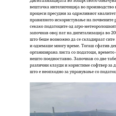
Дигитализацијата во лозарството означув
вештачка интелигенција во производство н
процеси пресудни за одржливиот квалитет 
правилното искористување на почвените р
секако податоците од агро-метеоролошките
започнав овој пат на дигитализација во 20
што беше возможно да се складираат сите
и одземаше многу време. Тогаш сфатив де
организирана листа со податоци, времето 
нешто поедноставно. Започнав со две таб
различни клауди и користиме софтвер за 
што е неопходно за управување со подато