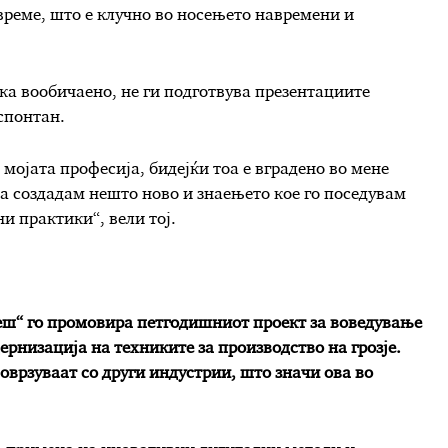
 време, што е клучно во носењето навремени и
ека вообичаено, не ги подготвува презентациите
спонтан.
 мојата професија, бидејќи тоа е вградено во мене
 да создадам нешто ново и знаењето кое го поседувам
и практики“, вели тој.
еш“ го промовира петгодишниот проект за воведување
ернизација на техниките за производство на грозје.
оврзуваат со други индустрии, што значи ова во