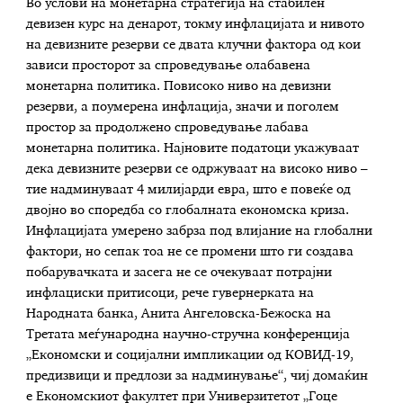
Во услови на монетарна стратегија на стабилен
девизен курс на денарот, токму инфлацијата и нивото
на девизните резерви се двата клучни фактора од кои
зависи просторот за спроведување олабавена
монетарна политика. Повисоко ниво на девизни
резерви, а поумерена инфлација, значи и поголем
простор за продолжено спроведување лабава
монетарна политика. Најновите податоци укажуваат
дека девизните резерви се одржуваат на високо ниво –
тие надминуваат 4 милијарди евра, што е повеќе од
двојно во споредба со глобалната економска криза.
Инфлацијата умерено забрза под влијание на глобални
фактори, но сепак тоа не се промени што ги создава
побарувачката и засега не се очекуваат потрајни
инфлациски притисоци, рече гувернерката на
Народната банка, Анита Ангеловска-Бежоска на
Третата меѓународна научно-стручна конференција
„Економски и социјални импликации од КОВИД-19,
предизвици и предлози за надминување“, чиј домаќин
е Економскиот факултет при Универзитетот „Гоце