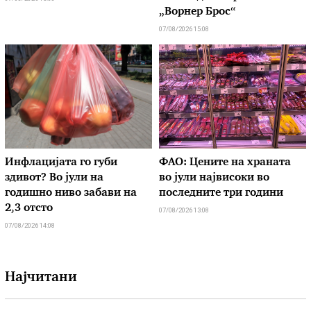
„Ворнер Брос“
07/08/2026 15:08
Инфлацијата го губи
ФАО: Цените на храната
здивот? Во јули на
во јули највисоки во
годишно ниво забави на
последните три години
2,3 отсто
07/08/2026 13:08
07/08/2026 14:08
Најчитани