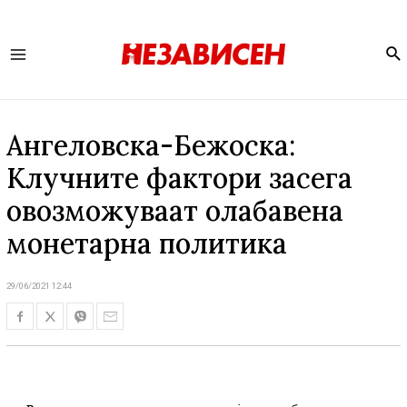
Se
Main
Menu
Ангеловска-Бежоска:
Клучните фактори засега
овозможуваат олабавена
монетарна политика
29/06/2021 12:44