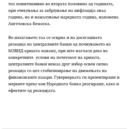
тоа поинтензивно во втората половина од годината,
при очекувања за забрзување на инфлација оваа
година, но и намалување наредната година, напомена
Ангеловска-Бежоска.
Во излагањето таа се осврна и на досегашната
реакција на централните банки од почнувањето на
КОВИД-кризата наваму, при што нагласи дека во
конкретните услови на почетокот на кризата,
централните банки немаа друг избор освен силна
реакција со цел стабилизирање на движењата на
финансиските пазари. Гувернерката ги презентираше и
мерките преку кои Народната банка реагираше, како и
ефектите од реакцијата.