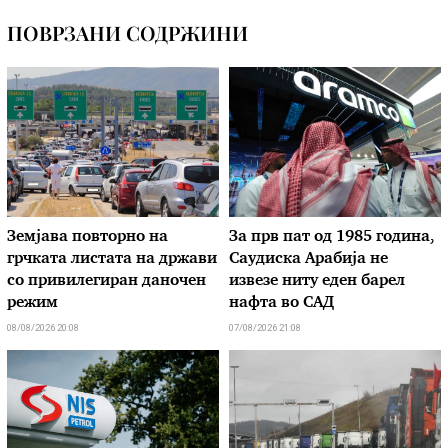
ПОВРЗАНИ СОДРЖИНИ
Земјава повторно на
За прв пат од 1985 година,
грчката листата на држави
Саудиска Арабија не
со привилегиран даночен
извезе ниту еден барел
режим
нафта во САД
08/08/2026 20:08
07/08/2026 21:08