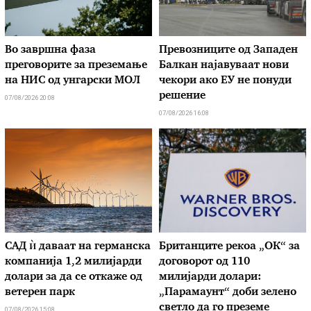
Во завршна фаза
Превозниците од Западен
преговорите за преземање
Балкан најавуваат нови
на НИС од унгарски МОЛ
чекори ако ЕУ не понуди
решение
07/08/2026 20:08
07/08/2026 16:08
САД ѝ даваат на германска
Британците рекоа „ОК“ за
компанија 1,2 милијарди
договорот од 110
долари за да се откаже од
милијарди долари:
ветерен парк
„Парамаунт“ доби зелено
светло да го преземе
07/08/2026 15:08