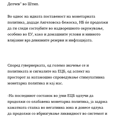
Делчев“ во Штип.
Во однос на идната поставеност на монетарната
политика, додаде Ангеловска-Бежоска, НБ ќе продолжи
да ги следи состојбите во надворешното окружување,
особено во ЕУ, како и домашните услови и нивното
влијание врз девизните резерви и инфлацијата.
Според гувернерката, од големо значење се и
политиката и сигналите на ЕЦБ, од аспект на
просторот за натамошно спроведување стимулативна
монетарна политика и кај нас.
-На последниот состанок во јуни ЕЦБ одлучи да
продолжи со олабавена монетарна политика, ја задржа
каматната стапка во негативна зона и донесе одлука
да продолжи со вбризгување ликвидност во системот и