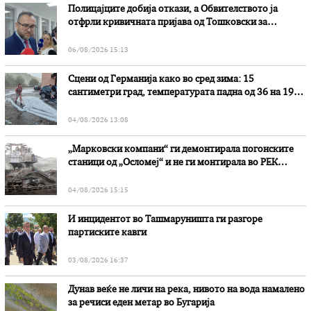
Полицајците добија откази, а Обвителството ја
отфрли кривичната пријава од Тошковски за
наводни злоупотреби
06/08/2026 15:13
Сцени од Германија како во сред зима: 15
сантиметри град, температурата падна од 36 на 19
степени
04/08/2026 13:08
„Марковски компани“ ги демонтирала погонските
станици од „Осломеј“ и не ги монтирала во РЕК
„Битола“, стои во вештачењето на обвинителството
04/08/2026 15:15
И инцидентот во Ташмаруништa ги разгоре
партиските кавги
03/08/2026 16:37
Дунав веќе не личи на река, нивото на вода намалено
за речиси еден метар во Бугарија