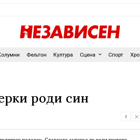
Колумни
Фељтон
Култура
Сцена
Спорт
Хро
ќерки роди син