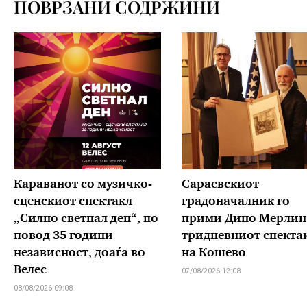
ПОВРЗАНИ СОДРЖИНИ
Караванот со музичкo-
Сараевскиот
сценскиот спектакл
градоначалник го
„Силно светнал ден“, по
прими Дино Мерлин
повод 35 години
тридневниот спекта
независност, доаѓа во
на Кошево
Велес
07/08/2026 12:08
08/08/2026 09:08