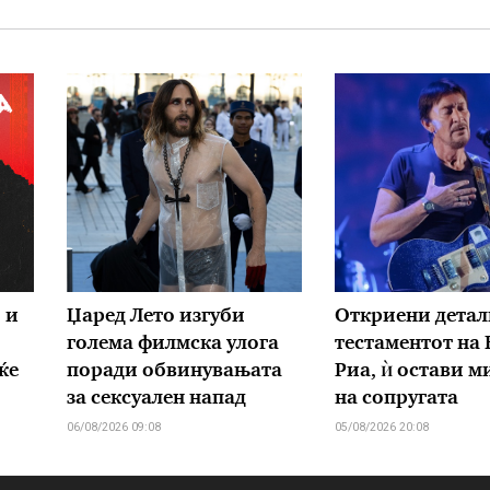
 и
Џаред Лето изгуби
Откриени детал
голема филмска улога
тестаментот на
ќе
поради обвинувањата
Риа, ѝ остави 
за сексуален напад
на сопругата
06/08/2026 09:08
05/08/2026 20:08