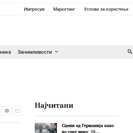
Импресум
Маркетинг
Услови за користење
Se
ника
Занимливости
Најчитани
Сцени од Германија како
во сред зима: 15