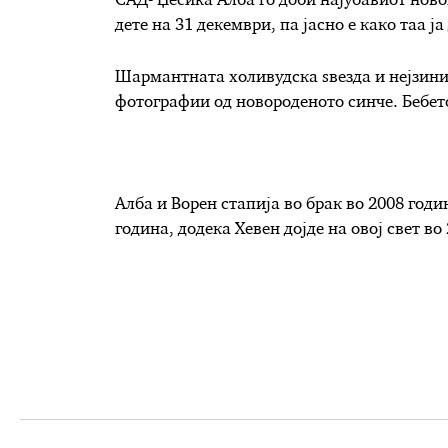
САД- Џесика Алба го доби најубавиот ново
дете на 31 декември, па јасно е како таа ј
Шармантната холивудска ѕвезда и нејзинио
фотографии од новороденото синче. Бебето
Алба и Ворен стапија во брак во 2008 год
година, додека Хевен дојде на овој свет во