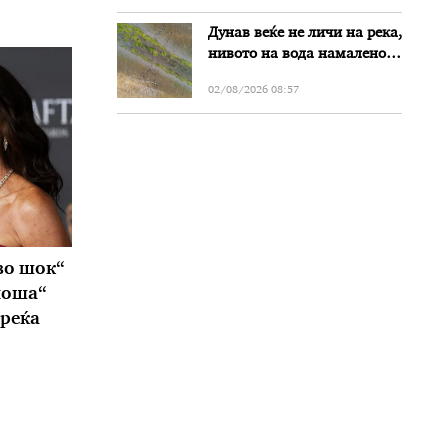
Дунав веќе не личи на река,
нивото на вода намалено
за речиси еден метар во
02/08/2026 08:57
Бугарија
во шок“
лоша“
среќа