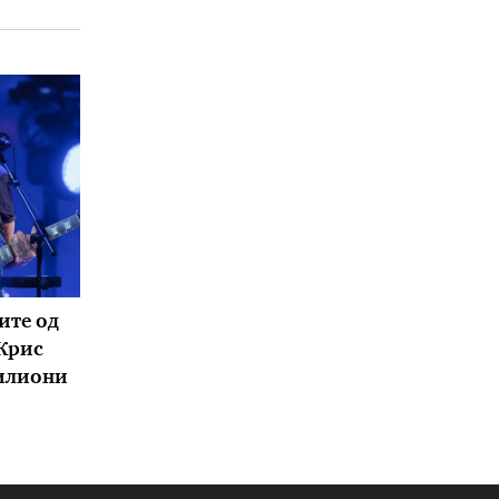
ите од
 Крис
милиони