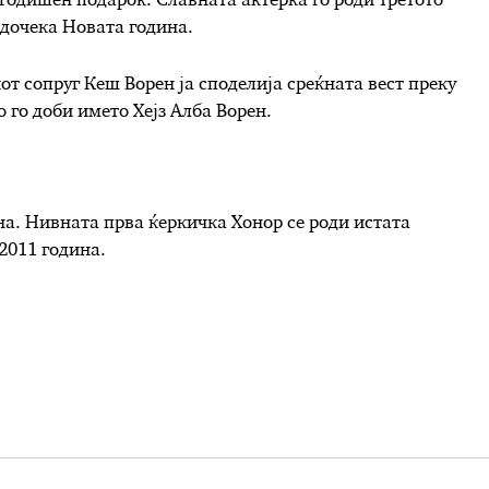
годишен подарок. Славната актерка го роди третото
а дочека Новата година.
т сопруг Кеш Ворен ја споделија среќната вест преку
 го доби името Хејз Алба Ворен.
ина. Нивната прва ќеркичка Хонор се роди истата
 2011 година.