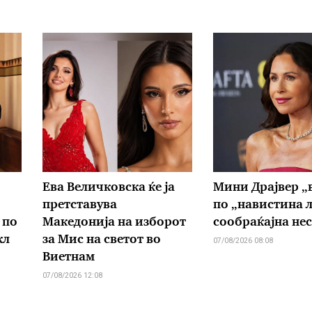
Ева Величковска ќе ја
Мини Драјвер „
претставува
по „навистина 
 по
Македонија на изборот
сообраќајна не
кл
за Мис на светот во
07/08/2026 08:08
Виетнам
07/08/2026 12:08