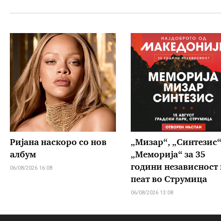
Ријана наскоро со нов
„Мизар“, „Синтезис“
албум
„Меморија“ за 35
години независност 
06/08/2026 16:08
пеат во Струмица
06/08/2026 13:08