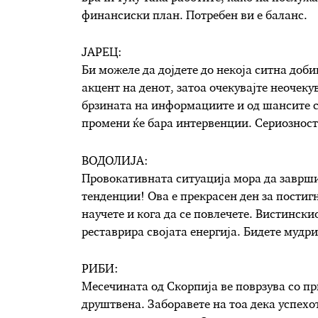
финансиски план. Потребен ви е баланс.
ЈАРЕЦ:
Би можеле да дојдете до некоја ситна доби
акцент на денот, затоа очекувајте неочеку
брзината на информациите и од шансите с
промени ќе бара интервенции. Сериозност
ВОДОЛИЈА:
Провокативната ситуација мора да заврши
тенденции! Ова е прекрасен ден за постиг
научете и кога да се повлечете. Вистински
реставрира својата енергија. Бидете мудри
РИБИ:
Месечината од Скорпија ве поврзува со при
друштвена. Заборавете на тоа дека успехо