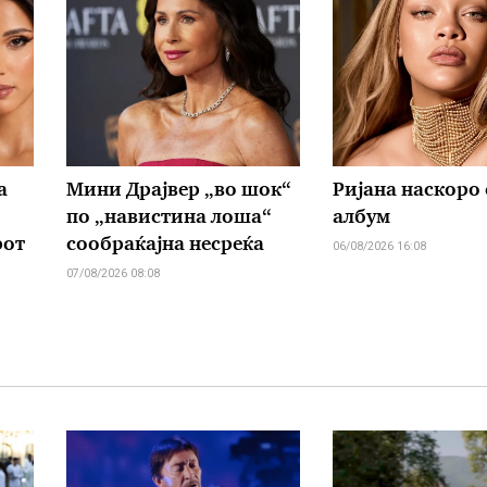
а
Мини Драјвер „во шок“
Ријана наскоро 
по „навистина лоша“
албум
рот
сообраќајна несреќа
06/08/2026 16:08
07/08/2026 08:08