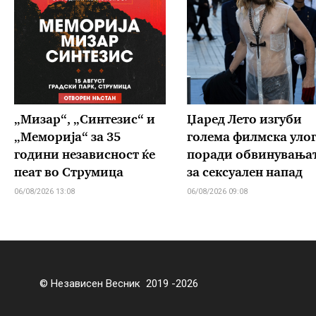
„Мизар“, „Синтезис“ и
Џаред Лето изгуби
„Меморија“ за 35
голема филмска уло
години независност ќе
поради обвинувања
пеат во Струмица
за сексуален напад
06/08/2026 13:08
06/08/2026 09:08
© Независен Весник 2019 -2026