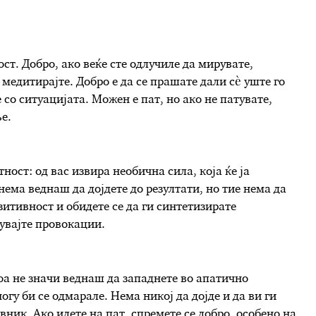
ст. Добро, ако веќе сте одлучиле да мирувате,
медитирајте. Добро е да се прашате дали сè уште го
 со ситуацијата. Можен е пат, но ако не патувате,
е.
ност: од вас извира необична сила, која ќе ја
ема веднаш да дојдете до резултати, но тие нема да
зитивност и обидете се да ги синтетизирате
увајте провокации.
оа не значи веднаш да западнете во апатично
гу би се одмарале. Нема никој да дојде и да ви ги
вник. Ако идете на пат, спремете се добро, особено на