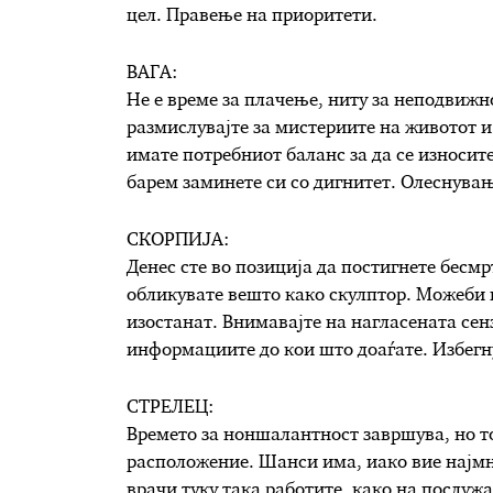
цел. Правење на приоритети.
ВАГА:
Не е време за плачење, ниту за неподвижно
размислувајте за мистериите на животот и 
имате потребниот баланс за да се износите
барем заминете си со дигнитет. Олеснувањ
СКОРПИЈА:
Денес сте во позиција да постигнете бесмрт
обликувате вешто како скулптор. Можеби н
изостанат. Внимавајте на нагласената сен
информациите до кои што доаѓате. Избегн
СТРЕЛЕЦ:
Времето за ноншалантност завршува, но т
расположение. Шанси има, иако вие најмно
врачи туку така работите, како на послужа