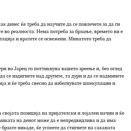
к денес ќе треба да научите да се повлечете за да ги
 во реалноста. Нема потреба за брзање, времето ви е
итација и вратете се освежени. Минатото треба да
урн во Јарец го поттикнува вашето зреење и, без оглед
да се издигнете над другите, та дури и да се надминете
ија и ќе треба свесно да избегнувате шпекулации и
а својата позиција на пријателски и лојален начин и ќе
миката на денот може да е непредвидлива и да има
е брзате никаде, ќе успеете да стигнете на саканата