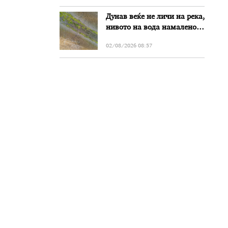
Дунав веќе не личи на река,
нивото на вода намалено
за речиси еден метар во
02/08/2026 08:57
Бугарија