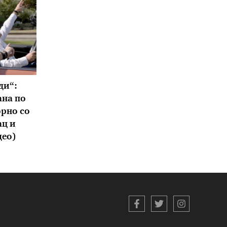
ди“:
ана по
орно со
ац и
део)