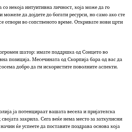
 со некоја интуитивна личност, која може да го
и можеле да дојдете до богати ресурси, но само ако сте
се отвори во сопственото време. Откривате нови црти
ј огромен шатор: имате поддршка од Сонцето во
ивна позиција. Месечината од Скорпија бара од вас да
 сосема добро да ги искористите поволните аспекти.
долија ја потенцираат вашата весела и пријателска
д својата закрила. Сега веќе нема место за заткулисни
ј начин ќе успеете да поставите поздрава основа која