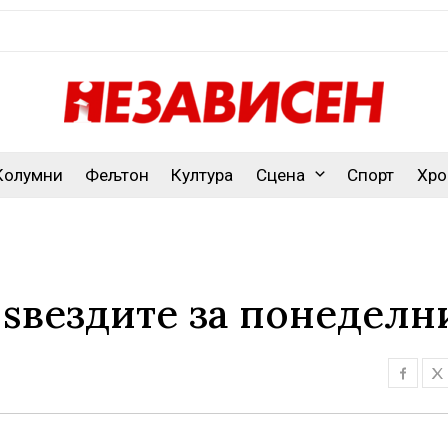
Колумни
Фељтон
Култура
Сцена
Спорт
Хро
 ѕвездите за понеделн