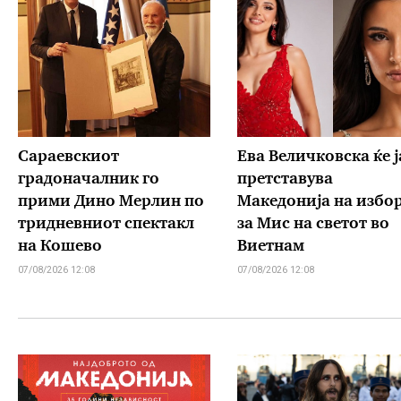
Сараевскиот
Ева Величковска ќе ј
градоначалник го
претставува
прими Дино Мерлин по
Македонија на избо
тридневниот спектакл
за Мис на светот во
на Кошево
Виетнам
07/08/2026 12:08
07/08/2026 12:08