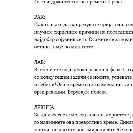
ќе го издржи тестот на времето. Среќа.
РАК:
Иако сакате да напредувате пријатели, сепа
научите скриените причини на последиците
најдобар сојузник сега. Осамете се за мед
остане таму: во минатото.
ЛАВ:
Влезени сте во длабока развојна фаза: Сат
со колку тешки задачи се носите, успевате 
и себе си!Ова е време со зголемена интуиц
брзи реакции. Верувајте повеќе.
ДЕВИЦА:
За да избегнете можен колапс, користете ј
го надминете ова превртливо време. Дина
застои, но ако сте вие смирени во себе и н