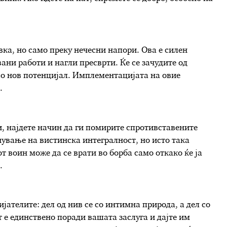
вка, но само преку нечесни напори. Ова е силен
вани работи и нагли пресврти. Ќе се зачудите од
о нов потенцијал. Имплементацијата на овие
.
, најдете начин да ги помирите спротивставените
нување на вистинска интегралност, но исто така
от воин може да се врати во борба само откако ќе ја
.
јателите: дел од нив се со интимна природа, а дел со
т е единствено поради вашата заслуга и дајте им