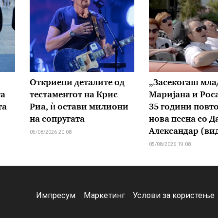
Откриени деталите од
„Засекогаш мла
га
тестаментот на Крис
Маријана и Рос
та
Риа, ѝ остави милиони
35 години повт
на сопругата
нова песна со Д
Александар (ви
05/08/2026 20:08
05/08/2026 19:08
Импресум
Маркетинг
Услови за користење