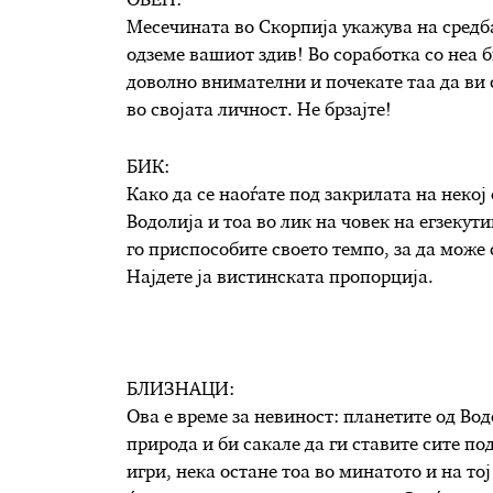
ОВЕН:
Месечината во Скорпија укажува на средба
одземе вашиот здив! Во соработка со неа б
доволно внимателни и почекате таа да ви 
во својата личност. Не брзајте!
БИК:
Како да се наоѓате под закрилата на неко
Водолија и тоа во лик на човек на егзекут
го приспособите своето темпо, за да може
Најдете ја вистинската пропорција.
БЛИЗНАЦИ:
Ова е време за невиност: планетите од Во
природа и би сакале да ги ставите сите по
игри, нека остане тоа во минатото и на то