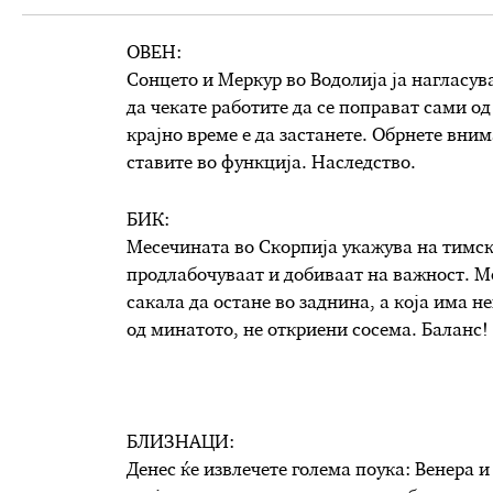
ОВЕН:
Сонцето и Меркур во Водолија ја нагласув
да чекате работите да се поправат сами о
крајно време е да застанете. Обрнете вним
ставите во функција. Наследство.
БИК:
Месечината во Скорпија укажува на тимска
продлабочуваат и добиваат на важност. Мо
сакала да остане во заднина, а која има н
од минатото, не откриени сосема. Баланс!
БЛИЗНАЦИ:
Денес ќе извлечете голема поука: Венера и