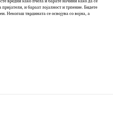
сте вредни како пчела и барате начини како да се
пријатели, и бараат лојалност и трпение. Бидете
еи. Некогаш тврдината се освојува со војна, а