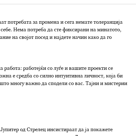
аат потребата за промена и сега немате толеранција
д себе. Нема потреба да сте фиксирани на минатото,
ание на својот посед и најдете начин како да го
 работа: работејќи со луѓе и вашите проекти се
жна е средба со силно интуитивна личност, која би
ешто многу важно да сподели со вас. Тајни и мистерии
 Јупитер од Стрелец инсистираат да ја покажете