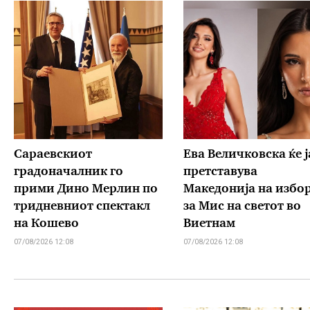
Сараевскиот
Ева Величковска ќе ј
градоначалник го
претставува
прими Дино Мерлин по
Македонија на избо
тридневниот спектакл
за Мис на светот во
на Кошево
Виетнам
07/08/2026 12:08
07/08/2026 12:08