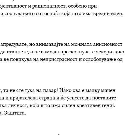
бјективност и рационалност, особено при
и соочувањето со госпоѓа која што има вредни идеи.
напредувате, но внимавајте на можната анксиозност
 да стапнете, а не само да прескокнувате чекори како
ја ве повикува на непристрасност и ослободување од
 та не сте тука на пазар! Иако ова е малку мачен
на и пријателска страна и ќе успеете да поставите
ка личност, која што има силен креативен гениј.
а. Заштита.