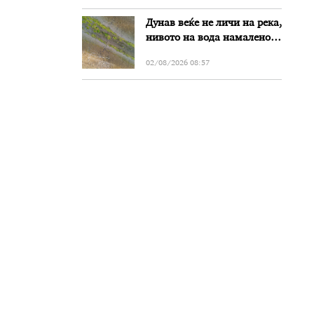
Дунав веќе не личи на река,
нивото на вода намалено
за речиси еден метар во
02/08/2026 08:57
Бугарија