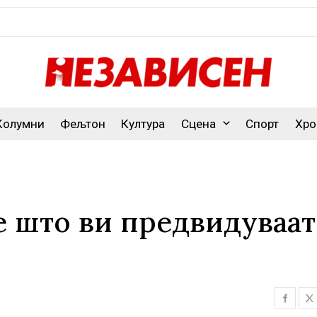
Колумни
Фељтон
Култура
Сцена
Спорт
Хро
е што ви предвидуваат