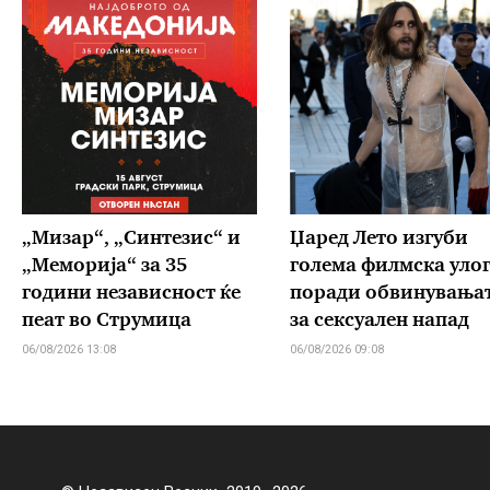
„Мизар“, „Синтезис“ и
Џаред Лето изгуби
„Меморија“ за 35
голема филмска уло
години независност ќе
поради обвинувања
пеат во Струмица
за сексуален напад
06/08/2026 13:08
06/08/2026 09:08