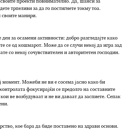
 своите проекти повнимателно. Да, шанси за
ете трпеливи за да го постигнете токму тоа.
и своите манири.
 ден за осамени активности: добро разгледајте како
е се од кошмарот. Може да се случи некој да игра зад
вате со некој сочувствителен и авторитетен господин.
ј момент. Можеби не ви е сосема јасно како би
е контролата фокусирајќи се предолго на составните
кои ве возбудуваат и не ви даваат да заспиете. Сепак
ени.
рство, кое бара да биде поставено на здрави основи.