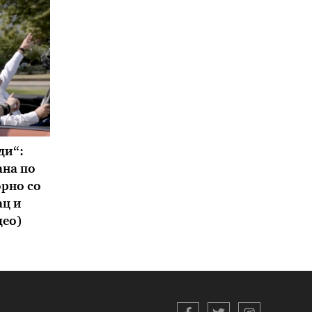
ди“:
ана по
орно со
ац и
део)