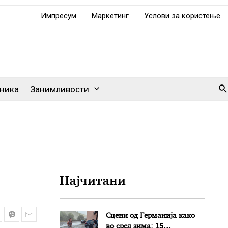
Импресум
Маркетинг
Услови за користење
Se
ника
Занимливости
Најчитани
Сцени од Германија како
во сред зима: 15