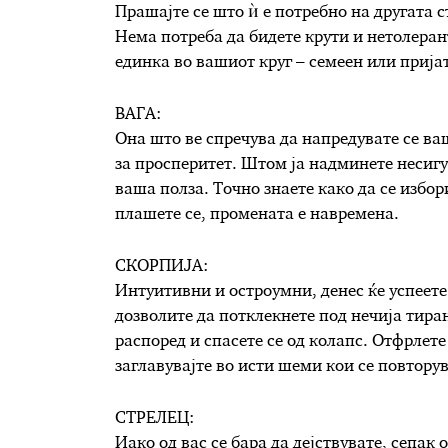
Прашајте се што ѝ е потребно на другата с
Нема потреба да бидете крути и нетолерантн
единка во вашиот круг – семеен или прија
ВАГА:
Она што ве спречува да напредувате се ва
за просперитет. Штом ја надминете несигу
ваша полза. Точно знаете како да се избор
плашете се, промената е навремена.
СКОРПИЈА:
Интуитивни и остроумни, денес ќе успеете 
дозволите да потклекнете под нечија тира
распоред и спасете се од колапс. Отфрлете
заглавувајте во исти шеми кои се повторув
СТРЕЛЕЦ:
Иако од вас се бара да дејствувате, сепак