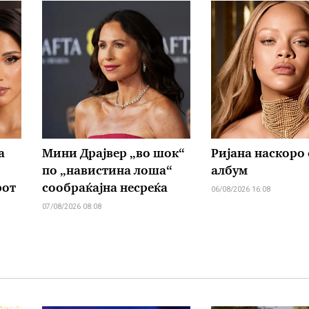
а
Мини Драјвер „во шок“
Ријана наскоро 
по „навистина лоша“
албум
рот
сообраќајна несреќа
06/08/2026 16:08
07/08/2026 08:08