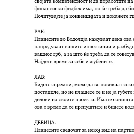
својата компетентност и да поработите на
финансиски фидбек има, но ќе треба да бид
Почитувајте ја конвенцијата и покажете г
РАК:
Планетите во Водолија кажуваат дека ова е
напредуваат вашите инвестиции и разбудет
вашиот грб, а за што ќе треба да се совету
Најдете време за себе и љубените.
ЛАВ:
Бидете спремни, може да ве повикаат секо
постапиле, но не плашете се и не ја губет
делови на своите проекти. Имате соништа 
ова е време да се препуштите и бидете вод
ДЕВИЦА:
Планетите сведочат за некој вид на партне