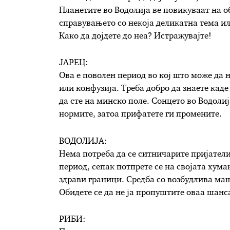
Планетите во Водолија ве повикуваат на о
справувањето со некоја деликатна тема ил
Како да дојдете до неа? Истражувајте!
ЈАРЕЦ:
Ова е поволен период во кој што може да 
или конфузија. Треба добро да знаете каде
да сте на минско поле. Сонцето во Водоли
нормите, затоа прифатете ги промените.
ВОДОЛИЈА:
Нема потреба да се ситничарите пријатели,
период, сепак потпрете се на својата хума
здрави граници. Средба со возбудлива маш
Обидете се да не ја пропуштите оваа шанс
РИБИ: