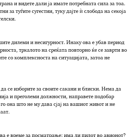
трана и видете дали ја имате потребната сила за тоа.
и за туѓите сугестии, туку дајте ѝ слобода на секоја
телски.
шите дилеми и несигурност. Инаку ова е убав период
рноста, тркалото на среќата повторно ќе се заврти во
ите со комплексноста на ситуацијата, затоа не
да се изборите за своите сакани и блиски. Нема да
нија и преголеми должности, направете подобар
 го она што не му дава сјај на вашиот живот и не
аат.
 ова е време за посматрање: има ли пилот во авионот?