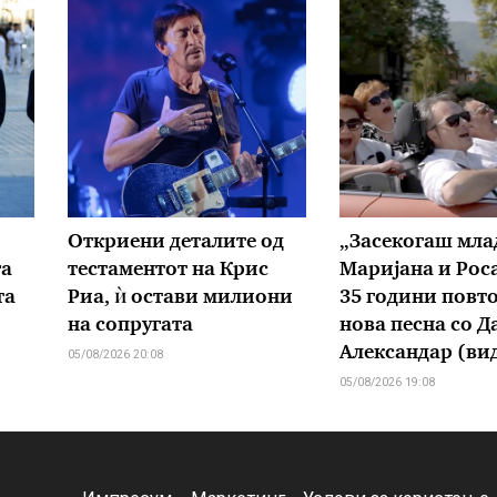
Откриени деталите од
„Засекогаш мла
га
тестаментот на Крис
Маријана и Рос
та
Риа, ѝ остави милиони
35 години повт
на сопругата
нова песна со Д
Александар (ви
05/08/2026 20:08
05/08/2026 19:08