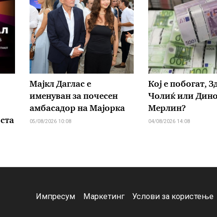
Мајкл Даглас е
Кој е побогат, 
именуван за почесен
Чолиќ или Дин
амбасадор на Мајорка
Мерлин?
ста
05/08/2026 10:08
04/08/2026 14:08
Импресум
Маркетинг
Услови за користење