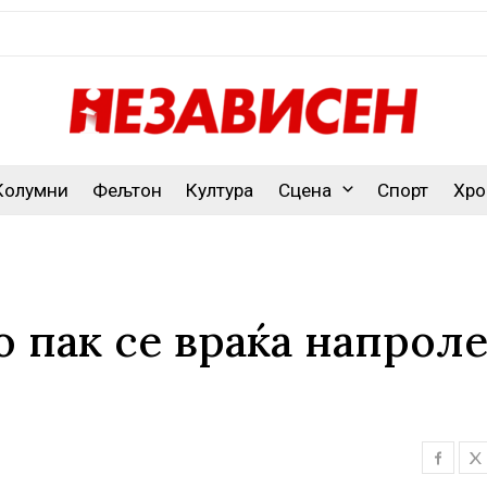
Колумни
Фељтон
Култура
Сцена
Спорт
Хро
 пак се враќа напроле