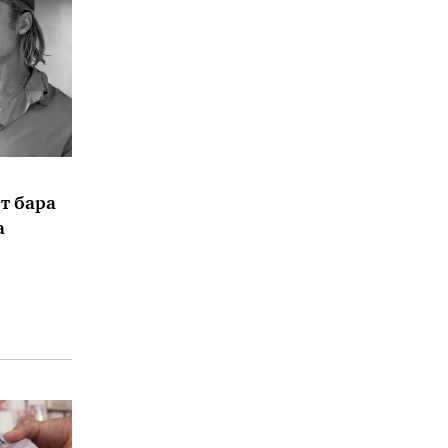
т бара
а