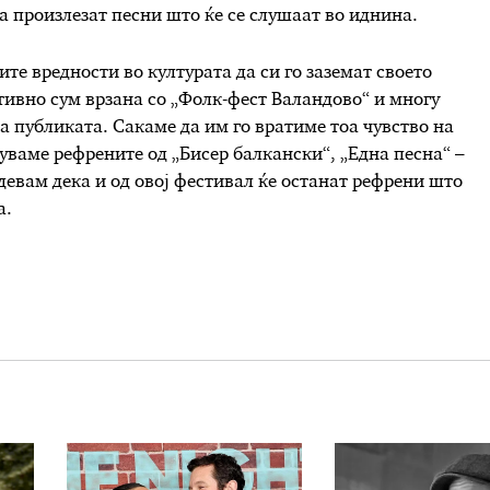
а произлезат песни што ќе се слушаат во иднина.
те вредности во културата да си го заземат своето
отивно сум врзана со „Фолк-фест Валандово“ и многу
на публиката. Сакаме да им го вратиме тоа чувство на
нуваме рефрените од „Бисер балкански“, „Една песна“ –
евам дека и од овој фестивал ќе останат рефрени што
а.