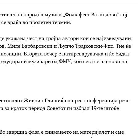
естивал на народна музика „Фолк-фест Валандово“ кој
се враќа во пролетен термин.
де укажана чест на тројца автори кои се најизведувани
ов, Миле Барбаровски и Љупчо Трајковски-Фис. Тие ќе
позиции. Втората вечер е натпреварувачка и ќе бидат
о едуцирани музичари од ФМУ, кои сега се членови на
фестивалот Живоин Глишиќ на прес-конференција рече
а за краток период Советот ги избрал 19-те штоќе
Во завршна фаза е снимањето на материјалот и сме