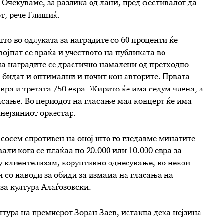
 Очекуваме, за разлика од лани, пред фестивалот да
т, рече Глишиќ.
то во одлуката за наградите со 60 проценти ќе
војпат се враќа и учеството на публиката во
а наградите се драстично намалени од претходно
а бидат и оптимални и почит кон авторите. Првата
евра и третата 750 евра. Жирито ќе има седум члена, а
асање. Во периодот на гласање мал концерт ќе има
нејзиниот оркестар.
 сосем спротивен на оној што го гледавме минатите
ли кога се плаќаа по 20.000 или 10.000 евра за
у клиентелизам, коруптивно однесување, во некои
и со наводи за обиди за измама на гласања на
за култура Алаѓозовски.
лтура на премиерот Зоран Заев, истакна дека нејзина