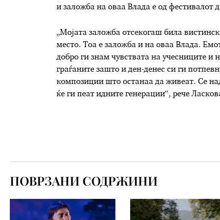
и заложба на оваа Влада е од фестивалот д
„Мојата заложба отсекогаш била вистински
место. Тоа е заложба и на оваа Влада. Ем
добро ги знам чувствата на учесниците и 
граѓаните зашто и ден-денес си ги потпев
композиции што останаа да живеат. Се над
ќе ги пеат идните генерации“, рече Ласков
ПОВРЗАНИ СОДРЖИНИ