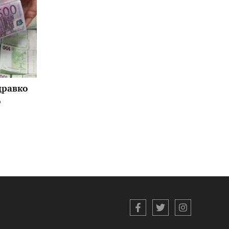
Здравко
о