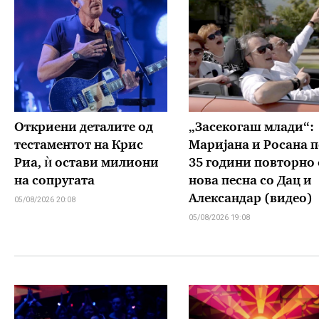
Откриени деталите од
„Засекогаш млади“:
тестаментот на Крис
Маријана и Росана п
Риа, ѝ остави милиони
35 години повторно 
на сопругата
нова песна со Дац и
Александар (видео)
05/08/2026 20:08
05/08/2026 19:08