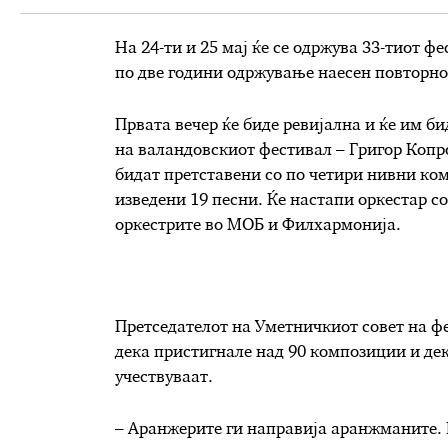
На 24-ти и 25 мај ќе се одржува 33-тиот ф
по две години одржување наесен повторно 
Првата вечер ќе биде ревијална и ќе им би
на валандовскиот фестивал – Григор Копр
бидат претставени со по четири нивни ком
изведени 19 песни. Ќе настапи оркестар с
оркестрите во МОБ и Филхармонија.
Претседателот на Уметничкиот совет на 
дека пристигнале над 90 композиции и дек
учествуваат.
– Аранжерите ги направија аранжманите. 