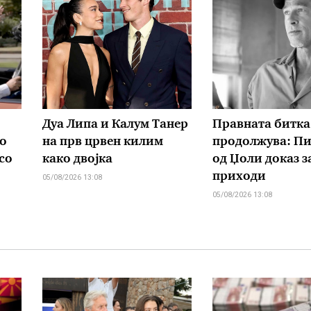
Дуа Липа и Калум Танер
Правната битка
о
на прв црвен килим
продолжува: Пи
со
како двојка
од Џоли доказ з
приходи
05/08/2026 13:08
05/08/2026 13:08