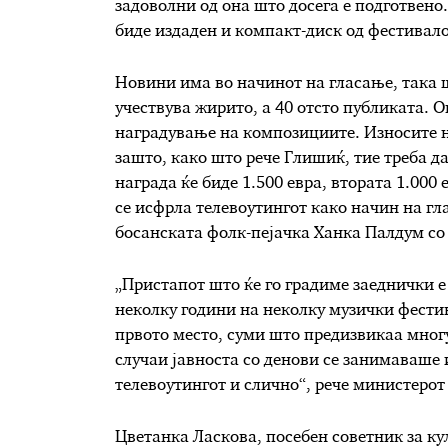
задоволни од она што досега е подготвено.
биде издаден и компакт-диск од фестивало
Новини има во начинот на гласање, така ш
учествува жирито, а 40 отсто публиката. О
наградување на композициите. Износите н
зашто, како што рече Глишиќ, тие треба д
награда ќе биде 1.500 евра, втората 1.000 
се исфрла телевоутингот како начин на гл
босанската фолк-пејачка Ханка Палдум со 
„Пристапот што ќе го градиме заеднички е
неколку години на неколку музички фестива
првото место, суми што предизвикаа мног
случаи јавноста со денови се занимаваше 
телевоутингот и слично“, рече министерот 
Цветанка Ласкова, посебен советник за ку