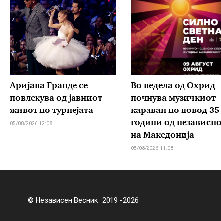
Аријана Гранде се
Во недела од Охрид
повлекува од јавниот
почнува музичкиот
живот по турнејата
караван по повод 35
години од независно
05/08/2026 12:08
на Македонија
05/08/2026 11:08
© Независен Весник 2019 -2026