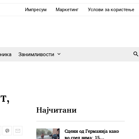
Импресум
Маркетинг
Услови за користење
Se
ника
Занимливости
т,
Најчитани
Сцени од Германија како
во сред зима: 15