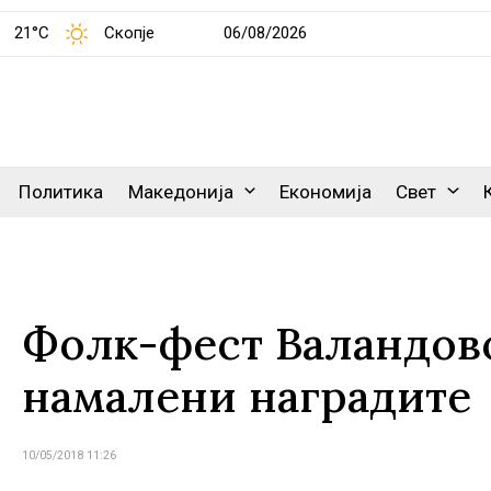
21°C
Скопје
06/08/2026
Политика
Македонија
Економија
Свет
Фолк-фест Валандово
намалени наградите
10/05/2018 11:26