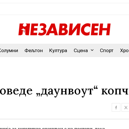
Колумни
Фељтон
Култура
Сцена
Спорт
Хро
оведе „даунвоут“ копч