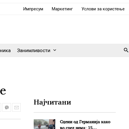
Импресум
Маркетинг
Услови за користење
Se
ника
Занимливости
е
Најчитани
Сцени од Германија како
во сред зима: 15