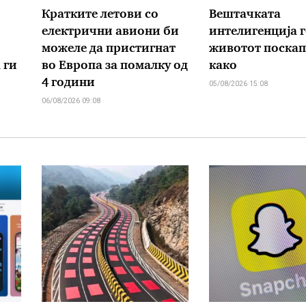
Кратките летови со
Вештачката
електрични авиони би
интелигенција 
можеле да пристигнат
животот поскап
 ги
во Европа за помалку од
како
4 години
05/08/2026 15:08
06/08/2026 09:08