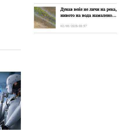
Дунав веќе не личи на река,
нивото на вода намалено
за речиси еден метар во
02/08/2026 08:57
Бугарија