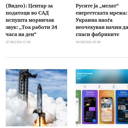
(Видео): Центар за
Русите ја „мелат“
податоци во САД
енергетската мрежа:
испушта морничав
Украина наоѓа
звук: „Тоа работи 24
неочекуван начин да
часа на ден“
спаси фабриките
07/08/2026 12:08
06/08/2026 09:08