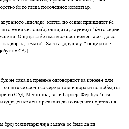
ција за негативно оценување на постови, така
оретко ќе го гледа посочениот коментар.
јавуваното „дислајк“ копче, но сепак принципот ќе
што не ви се допаѓа, опцијата „даунвоут“ ќе го скрие
орисници. Опцијата ќе има можност коментарот да се
„надвор од темата“. Засега „даунвоут“ опцијата е
јсбук во САД.
бук не сака да преземе одговорност за криење или
 тоа што се соочи со серија такви пораки по победата
ри во САД. Место тоа, вели Гарнер, Фејсбук ќе ги
 одреден коментар сакаат да го гледаат поретко на
 број техничари чија задача ќе биде да ги