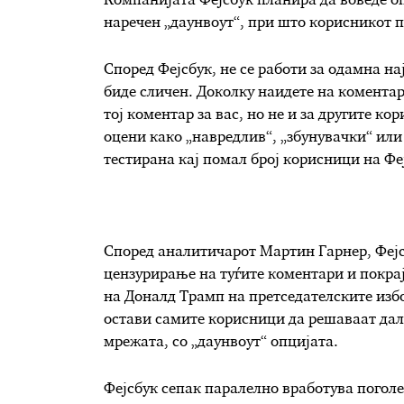
Компанијата Фејсбук планира да воведе оп
наречен „даунвоут“, при што корисникот п
Според Фејсбук, не се работи за одамна на
биде сличен. Доколку наидете на коментар 
тој коментар за вас, но не и за другите к
оцени како „навредлив“, „збунувачки“ или 
тестирана кај помал број корисници на Фе
Според аналитичарот Мартин Гарнер, Фејс
цензурирање на туѓите коментари и покрај
на Доналд Трамп на претседателските избо
остави самите корисници да решаваат дали
мрежата, со „даунвоут“ опцијата.
Фејсбук сепак паралелно вработува поголем