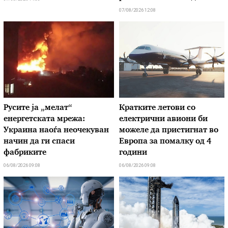
07/08/2026 12:08
Русите ја „мелат“
Кратките летови со
енергетската мрежа:
електрични авиони би
Украина наоѓа неочекуван
можеле да пристигнат во
начин да ги спаси
Европа за помалку од 4
фабриките
години
06/08/2026 09:08
06/08/2026 09:08