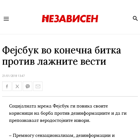
Se
Main
Menu
Фејсбук во конечна битка
против лажните вести
21/01/2018 13:47
Социјалната мрежа Фејсбук ги повика своите
корисници на борба против дезинформациите и да ги
препознаваат веродостојните извори.
– Премногу сензационализам, дезинформации и