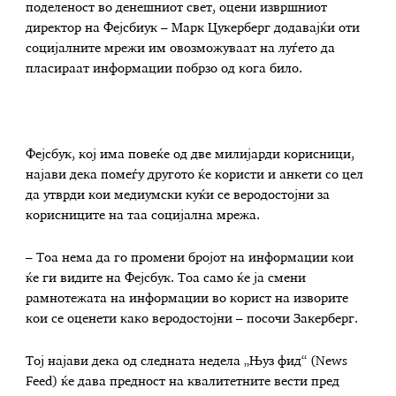
поделеност во денешниот свет, оцени извршниот
директор на Фејсбиук – Марк Цукерберг додавајќи оти
социјалните мрежи им овозможуваат на луѓето да
пласираат информации побрзо од кога било.
Фејсбук, кој има повеќе од две милијарди корисници,
најави дека помеѓу другото ќе користи и анкети со цел
да утврди кои медиумски куќи се веродостојни за
корисниците на таа социјална мрежа.
– Тоа нема да го промени бројот на информации кои
ќе ги видите на Фејсбук. Тоа само ќе ја смени
рамнотежата на информации во корист на изворите
кои се оценети како веродостојни – посочи Закерберг.
Тој најави дека од следната недела „Њуз фид“ (News
Feed) ќе дава предност на квалитетните вести пред