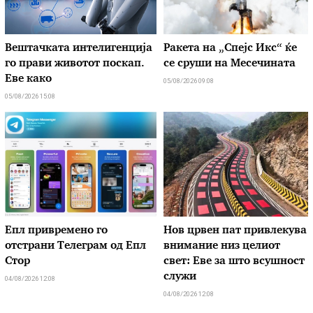
Вештачката интелигенција
Ракета на „Спејс Икс“ ќе
го прави животот поскап.
се сруши на Месечината
Еве како
05/08/2026 09:08
05/08/2026 15:08
Епл привремено го
Нов црвен пат привлекува
отстрани Телеграм од Епл
внимание низ целиот
Стор
свет: Еве за што всушност
служи
04/08/2026 12:08
04/08/2026 12:08