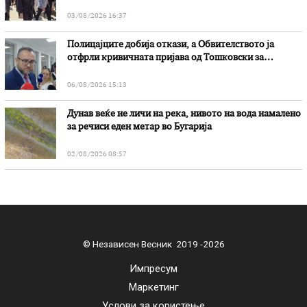
03/08/2026 16:37
Полицајците добија откази, а Обвителството ја
отфрли кривичната пријава од Тошковски за
наводни злоупотреби
06/08/2026 15:13
Дунав веќе не личи на река, нивото на вода намалено
за речиси еден метар во Бугарија
02/08/2026 08:57
© Независен Весник 2019 -2026
Импресум
Маркетинг
Услови за користење