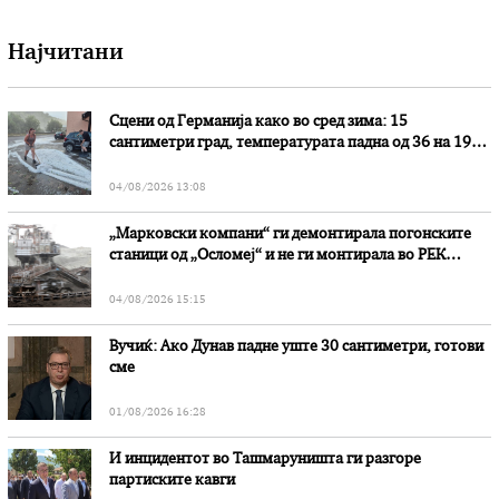
Најчитани
Сцени од Германија како во сред зима: 15
сантиметри град, температурата падна од 36 на 19
степени
04/08/2026 13:08
„Марковски компани“ ги демонтирала погонските
станици од „Осломеј“ и не ги монтирала во РЕК
„Битола“, стои во вештачењето на обвинителството
04/08/2026 15:15
Вучиќ: Ако Дунав падне уште 30 сантиметри, готови
сме
01/08/2026 16:28
И инцидентот во Ташмаруништa ги разгоре
партиските кавги