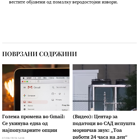
вестите објавени од помалку веродостојни извори.
ПОВРЗАНИ СОДРЖИНИ
Голема промена во Gmail:
(Видео): Центар за
Се укинува една од
податоци во САД испушта
најпопуларните опции
морничав звук: „Тоа
работи 24 часа на ден“
07/08/2026 14:08