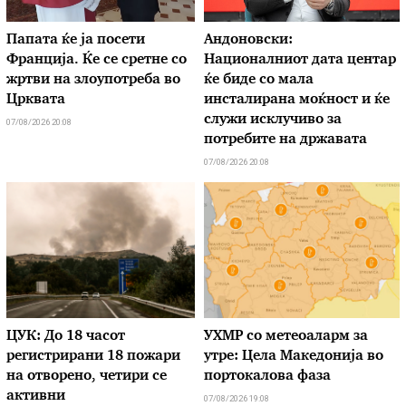
Папата ќе ја посети
Андоновски:
Франција. Ќе се сретне со
Националниот дата центар
жртви на злоупотреба во
ќе биде со мала
Црквата
инсталирана моќност и ќе
служи исклучиво за
07/08/2026 20:08
потребите на државата
07/08/2026 20:08
ЦУК: До 18 часот
УХМР со метеоаларм за
регистрирани 18 пожари
утре: Цела Македонија во
на отворено, четири се
портокалова фаза
активни
07/08/2026 19:08