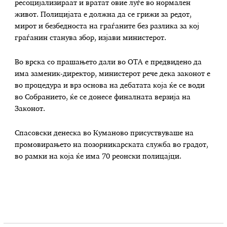
ресоцијализираат и вратат овие луѓе во нормален
живот. Полицијата е должна да се грижи за редот,
мирот и безбедноста на граѓаните без разлика за кој
граѓанин станува збор, изјави министерот.
Во врска со прашањето дали во ОТА е предвидено да
има заменик-директор, министерот рече дека законот е
во процедура и врз основа на дебатата која ќе се води
во Собранието, ќе се донесе финалната верзија на
Законот.
Спасовски денеска во Куманово присуствуваше на
промовирањето на позорникарската служба во градот,
во рамки на која ќе има 70 реонски полицајци.