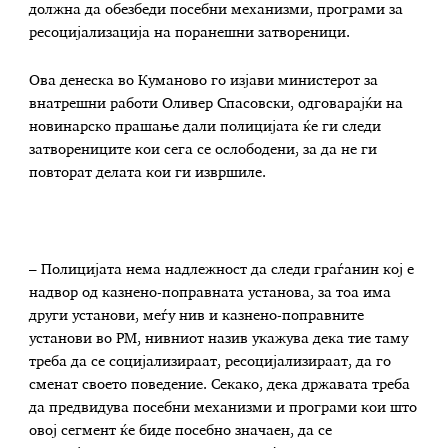
должна да обезбеди посебни механизми, програми за
ресоцијализација на поранешни затвореници.
Ова денеска во Куманово го изјави министерот за
внатрешни работи Оливер Спасовски, одговарајќи на
новинарско прашање дали полицијата ќе ги следи
затворениците кои сега се ослободени, за да не ги
повторат делата кои ги извршиле.
– Полицијата нема надлежност да следи граѓанин кој е
надвор од казнено-поправната установа, за тоа има
други установи, меѓу нив и казнено-поправните
установи во РМ, нивниот назив укажува дека тие таму
треба да се социјализираат, ресоцијализираат, да го
сменат своето поведение. Секако, дека државата треба
да предвидува посебни механизми и програми кои што
овој сегмент ќе биде посебно значаен, да се