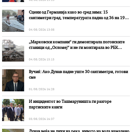
06/08/2026 15:13
Сцени од Германија како во сред зима: 15
сантиметри град, температурата падна од 36 на 19
степени
04/08/2026 13:08
„Марковски компани“ ги демонтирала погонските
станици од „Осломеј“ и не ги монтирала во РЕК
„Битола“, стои во вештачењето на обвинителството
04/08/2026 15:15
Вучиќ: Ако Дунав падне уште 30 сантиметри, готови
сме
01/08/2026 16:28
И инцидентот во Ташмаруништa ги разгоре
партиските кавги
03/08/2026 16:37
Дунав веќе не личи на река, нивото на вода намалено