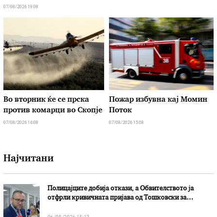
07/08/2026 19:08
Во вторник ќе се прска
Пожар избувна кај Момин
против комарци во Скопје
Поток
07/08/2026 16:08
07/08/2026 15:08
Најчитани
Полицајците добија откази, а Обвителството ја
отфрли кривичната пријава од Тошковски за
наводни злоупотреби