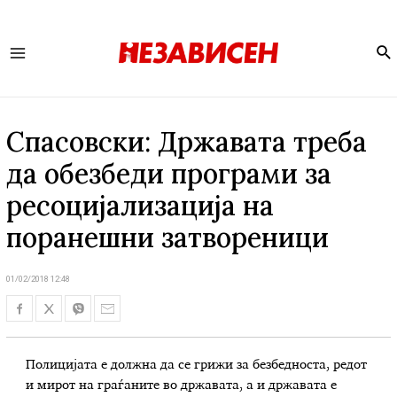
Se
Main
Menu
Спасовски: Државата треба
да обезбеди програми за
ресоцијализација на
поранешни затвореници
01/02/2018 12:48
Полицијата е должна да се грижи за безбедноста, редот
и мирот на граѓаните во државата, а и државата е