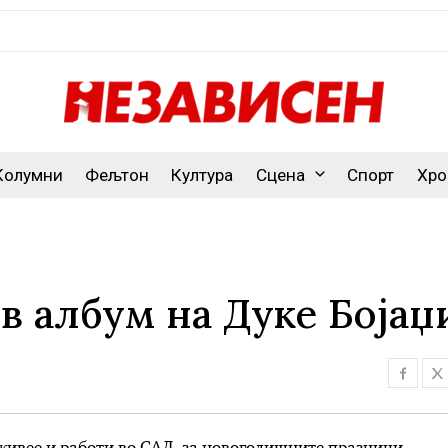
Колумни
Фељтон
Култура
Сцена
Спорт
Хро
ов албум на Дуке Бојаџ