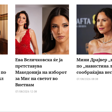
Ева Величковска ќе ја
Мини Драјвер „
претставува
по „навистина 
 по
Македонија на изборот
сообраќајна не
кл
за Мис на светот во
07/08/2026 08:08
Виетнам
07/08/2026 12:08