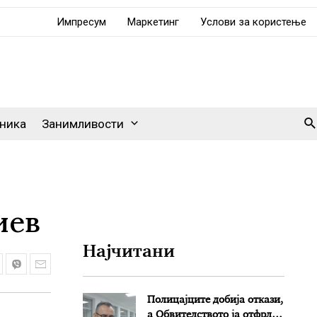
Импресум
Маркетинг
Услови за користење
Se
ника
Занимливости
иев
Најчитани
Полицајците добија откази,
а Обвителството ја отфрли