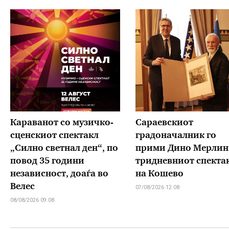
Караванот со музичкo-
Сараевскиот
сценскиот спектакл
градоначалник го
„Силно светнал ден“, по
прими Дино Мерлин
повод 35 години
тридневниот спекта
независност, доаѓа во
на Кошево
Велес
07/08/2026 12:08
08/08/2026 09:08