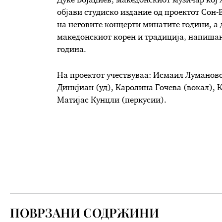
Дуке Бојаџиев, македонскиот музичар кој
објави студиско издание од проектот Сон-
на неговите концерти минатите години, а 
македонскиот корен и традиција, напишана
година.
На проектот учествуваа: Исмаил Лумановс
Динкјиан (уд), Каролина Гочева (вокал), 
Матијас Кунцли (перкусии).
ПОВРЗАНИ СОДРЖИНИ