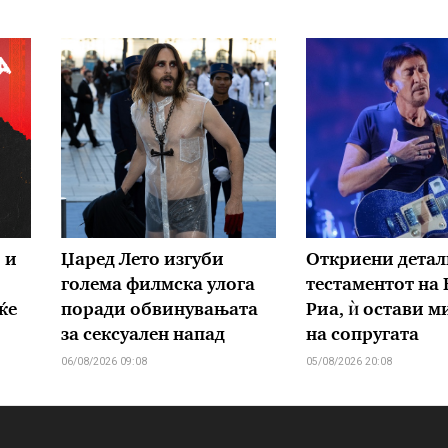
 и
Џаред Лето изгуби
Откриени детал
голема филмска улога
тестаментот на
ќе
поради обвинувањата
Риа, ѝ остави 
за сексуален напад
на сопругата
06/08/2026 09:08
05/08/2026 20:08