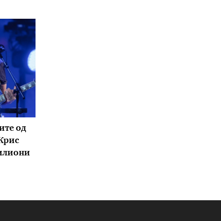
ите од
 Крис
милиони