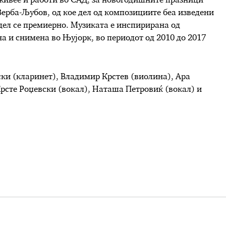
 живее и работи во САД, за новогодишните празници
Верба-Љубов, од коe дел од композициите беа изведени
дел се премиерно. Музиката е инспирирана од
 и снимена во Њујорк, во периодот од 2010 до 2017
ки (кларинет), Владимир Крстев (виолина), Ара
Крсте Роџевски (вокал), Наташа Петровиќ (вокал) и