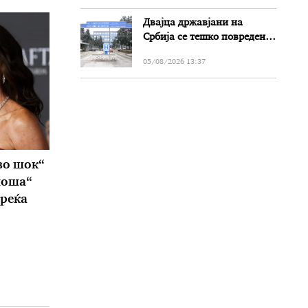
Двајца државјани на
Србија се тешко повредени
во сообраќајката на патот
05/08/2026 13:37
Прилеп-Битола
во шок“
лоша“
среќа