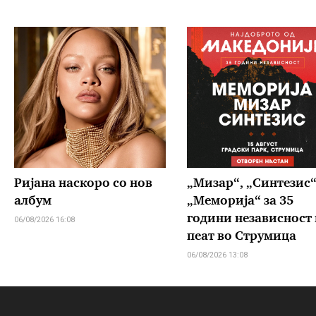
Ријана наскоро со нов
„Мизар“, „Синтезис“
албум
„Меморија“ за 35
години независност 
06/08/2026 16:08
пеат во Струмица
06/08/2026 13:08