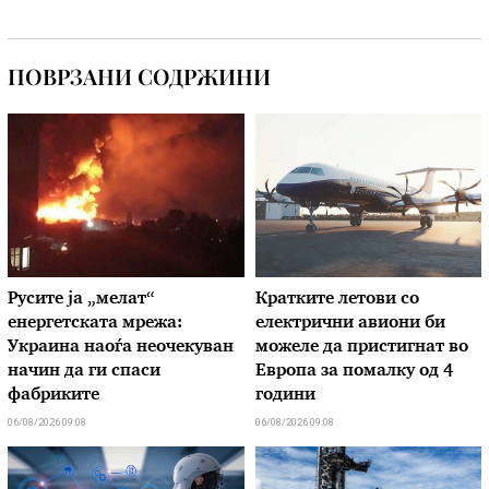
ПОВРЗАНИ СОДРЖИНИ
Русите ја „мелат“
Кратките летови со
енергетската мрежа:
електрични авиони би
Украина наоѓа неочекуван
можеле да пристигнат во
начин да ги спаси
Европа за помалку од 4
фабриките
години
06/08/2026 09:08
06/08/2026 09:08