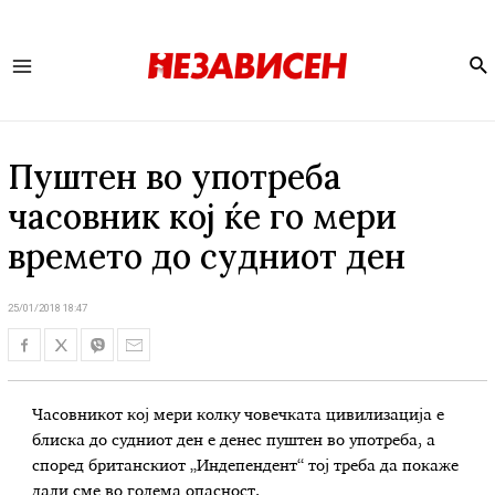
Se
Main
Menu
Пуштен во употреба
часовник кој ќе го мери
времето до судниот ден
25/01/2018 18:47
Часовникот кој мери колку човечката цивилизација е
блиска до судниот ден е денес пуштен во употреба, а
според британскиот „Индепендент“ тој треба да покаже
дали сме во голема опасност.