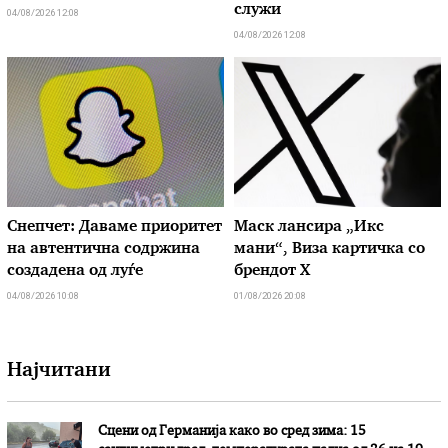
служи
04/08/2026 12:08
04/08/2026 12:08
Снепчет: Даваме приоритет
Маск лансира „Икс
на автентична содржина
мани“, Виза картичка со
создадена од луѓе
брендот X
04/08/2026 10:08
01/08/2026 20:08
Најчитани
Сцени од Германија како во сред зима: 15