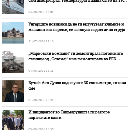
сантиметри град, температурата падна од 36 на 19
степени
04/08/2026 13:08
Унгарците повикани да не ги вклучуваат климите и
машините за перење, се заканува недостиг на струја
31/07/2026 19:10
„Марковски компани“ ги демонтирала погонските
станици од „Осломеј“ и не ги монтирала во РЕК
„Битола“, стои во вештачењето на обвинителството
04/08/2026 15:15
Вучиќ: Ако Дунав падне уште 30 сантиметри, готови
сме
01/08/2026 16:28
И инцидентот во Ташмаруништa ги разгоре
партиските кавги
03/08/2026 16:37