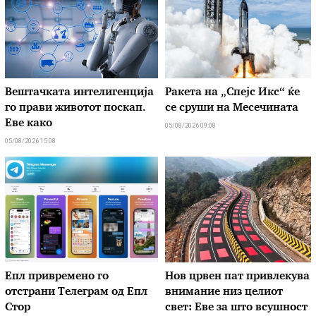
Вештачката интелигенција
Ракета на „Спејс Икс“ ќе
го прави животот поскап.
се сруши на Месечината
Еве како
05/08/2026 09:08
05/08/2026 15:08
Епл привремено го
Нов црвен пат привлекува
отстрани Телеграм од Епл
внимание низ целиот
Стор
свет: Еве за што всушност