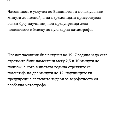
Часовникот е уклучен во Вашингтон и покажува две
минути до полноќ, а на церемонијата присуствуваа
голем број научници, кои предупредија дека
човештвото е блиску до нуклеарна катастрофа.
Првиот часовник бил вклучен во 1947 година и до сега
стрелките биле наместени меѓу 2,5 и 10 минути до
полнож, а кога минатата година стрелките се
поместија на две минути до 12, научниците ги
предупредија светските лидери за веројатноста од
глобална катастрофа.