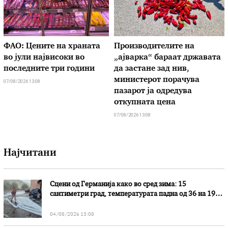
ФАО: Цените на храната
Производителите на
во јули највисоки во
„ајварка“ бараат државата
последните три години
да застане зад нив,
министерот порачува
07/08/2026 13:08
пазарот ја одредува
откупната цена
07/08/2026 13:08
Најчитани
Сцени од Германија како во сред зима: 15
сантиметри град, температурата падна од 36 на 19
степени
04/08/2026 13:08