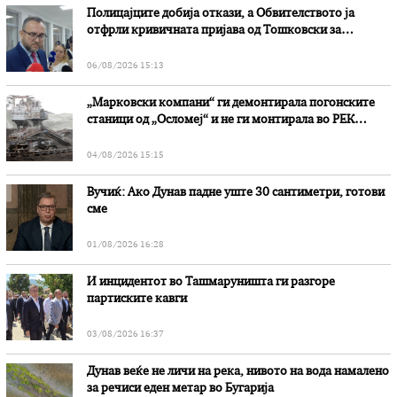
Полицајците добија откази, а Обвителството ја
отфрли кривичната пријава од Тошковски за
наводни злоупотреби
06/08/2026 15:13
„Марковски компани“ ги демонтирала погонските
станици од „Осломеј“ и не ги монтирала во РЕК
„Битола“, стои во вештачењето на обвинителството
04/08/2026 15:15
Вучиќ: Ако Дунав падне уште 30 сантиметри, готови
сме
01/08/2026 16:28
И инцидентот во Ташмаруништa ги разгоре
партиските кавги
03/08/2026 16:37
Дунав веќе не личи на река, нивото на вода намалено
за речиси еден метар во Бугарија