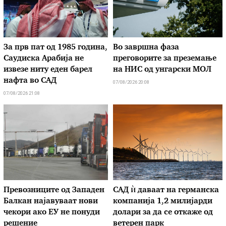
За прв пат од 1985 година,
Во завршна фаза
Саудиска Арабија не
преговорите за преземање
извезе ниту еден барел
на НИС од унгарски МОЛ
нафта во САД
07/08/2026 20:08
07/08/2026 21:08
Превозниците од Западен
САД ѝ даваат на германска
Балкан најавуваат нови
компанија 1,2 милијарди
чекори ако ЕУ не понуди
долари за да се откаже од
решение
ветерен парк