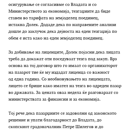
осигурување се согласивме со Владата и со
Министерството за економија, тезгаџиите да биде
ставен во тарифата на земјоделец поединец,
истакна Долек. Додаде дека по направените анализи
дошле до заклучок дека дејноста на еден тезгаџија по
обем е иста како на еден земјоделец поединец.
За добивање на лиценците, Долек појасни дека лицата
треба да докажат оти поседуваат тезга под закуп. Врз
основа на тој договор што го имаат со организаторот
на пазарот тие ќе му издадат лиценца со важност
од една година. Со необновувањето на лиценцата,
лицето се брише како имател на тезга во одреден пазар
во државата. За цената оваа недела ќе разговараат со
министерствата за финансии и за економија.
Тој рече дека пазарџиите се задоволни од законското
решение и упати благодарност до Владата, до
скопскиот градоначалник Петре Шилегов и до