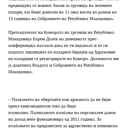
предвидува со новиот Закон за трговија на зелените
пазари, кој беше донесен на 11 овој месец во рамки на
13 седница на Собранието на Република Македонија.
Претседателот на Комората на трговци на Република
Македонија Екрем Долек на денешната прес-
конференција нагласи дека ќе ги издаваат и ќе ги
поделат лиценците по пазарите бидејќи од Здружение
на пазарџии се регистрирале во Комора. Должноста им
ја доделила Владата и Собранието на Република
Македонија.
– Плаќањето на обврските кон државата да не биде
преку книговодители туку да биде
паушално. Паушалното плаќање на персонален данок
на доход веќе функционира од 2011 година. За
плаќањето на придонесите за здравствено и пенизиско