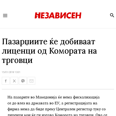
Se
Main
Menu
Пазарџиите ќе добиваат
лиценци од Комората на
трговци
15/01/2018 13:01
На пазарите во Македонија ќе нема фискализација
се до влез на државата во ЕУ, а регистрацијата на
фирма нема да биде преку Централен регистар туку со
лиценци кои ќе ги издава Комората на трговци. Ова се