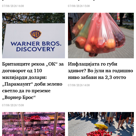
07/08/2026 16:08
07/08/2026 15:08
Британците рекоа „ОК“ за
Инфлацијата го губи
договорот од 110
здивот? Во јули на годишно
милијарди долари:
ниво забави на 2,3 отсто
„Парамаунт“ доби зелено
07/08/2026 14:08
светло да го преземе
„Ворнер Брос“
07/08/2026 15:08