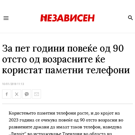
Se
Main
Menu
За пет години повеќе од 90
отсто од возрасните ќе
користат паметни телефони
10/01/2018 11:13
Користењето паметни телефони расте, и до крајот на
2023 година се очекува повеќе од 90 отсто возрасни во
развиените држави да имаат таков телефон, наведува
„Дилојт“ во истражување Трендови во областа на