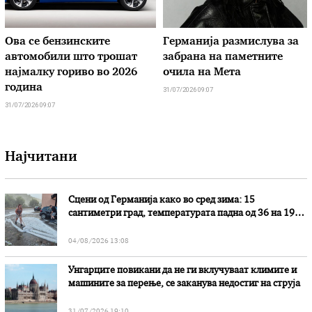
Ова се бензинските
Германија размислува за
автомобили што трошат
забрана на паметните
најмалку гориво во 2026
очила на Мета
година
31/07/2026 09:07
31/07/2026 09:07
Најчитани
Сцени од Германија како во сред зима: 15
сантиметри град, температурата падна од 36 на 19
степени
04/08/2026 13:08
Унгарците повикани да не ги вклучуваат климите и
машините за перење, се заканува недостиг на струја
31/07/2026 19:10