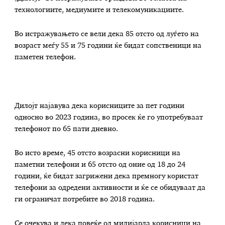
технологиите, медиумите и телекомуникациите.
Во истражувањето се вели дека 85 отсто од луѓето на
возраст меѓу 55 и 75 години ќе бидат сопственици на
паметен телефон.
Дилојт најавува дека корисниците за пет години
односно во 2023 година, во просек ќе го употребуваат
телефонот по 65 пати дневно.
Во исто време, 45 отсто возрасни корисници на
паметни телефони и 65 отсто од оние од 18 до 24
години, ќе бидат загрижени дека премногу користат
телефони за одредени активности и ќе се обидуваат да
ги ограничат потребите во 2018 година.
Се очекува и дека повеќе од милијарда корисници на