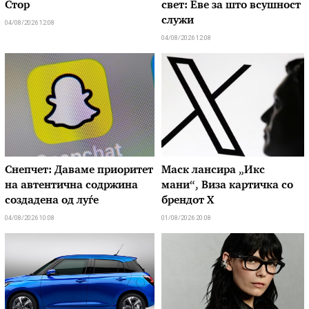
Стор
свет: Еве за што всушност
служи
04/08/2026 12:08
04/08/2026 12:08
Снепчет: Даваме приоритет
Маск лансира „Икс
на автентична содржина
мани“, Виза картичка со
создадена од луѓе
брендот X
04/08/2026 10:08
01/08/2026 20:08