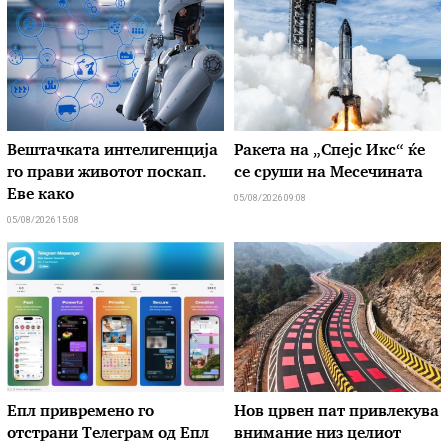
Вештачката интелигенција
Ракета на „Спејс Икс“ ќе
го прави животот поскап.
се сруши на Месечината
Еве како
05/08/2026 09:08
05/08/2026 15:08
Епл привремено го
Нов црвен пат привлекува
отстрани Телеграм од Епл
внимание низ целиот