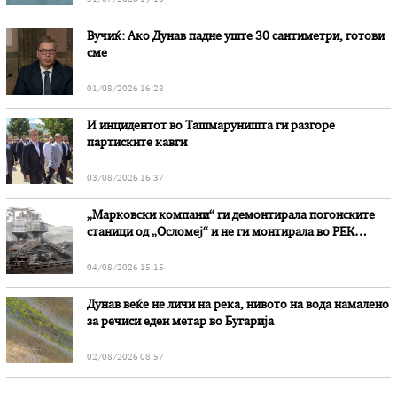
Вучиќ: Ако Дунав падне уште 30 сантиметри, готови
сме
01/08/2026 16:28
И инцидентот во Ташмаруништa ги разгоре
партиските кавги
03/08/2026 16:37
„Марковски компани“ ги демонтирала погонските
станици од „Осломеј“ и не ги монтирала во РЕК
„Битола“, стои во вештачењето на обвинителството
04/08/2026 15:15
Дунав веќе не личи на река, нивото на вода намалено
за речиси еден метар во Бугарија
02/08/2026 08:57