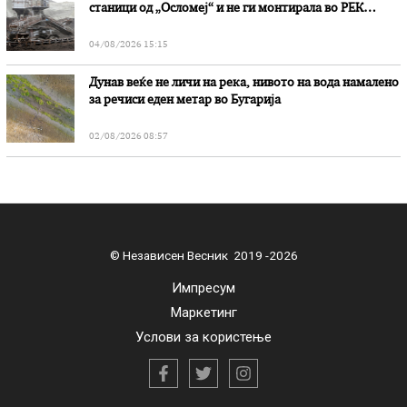
станици од „Осломеј“ и не ги монтирала во РЕК
„Битола“, стои во вештачењето на обвинителството
04/08/2026 15:15
Дунав веќе не личи на река, нивото на вода намалено
за речиси еден метар во Бугарија
02/08/2026 08:57
© Независен Весник 2019 -2026
Импресум
Маркетинг
Услови за користење