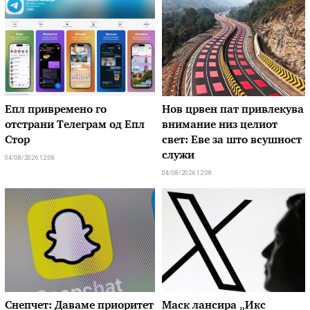
Епл привремено го
Нов црвен пат привлекува
отстрани Телеграм од Епл
внимание низ целиот
Стор
свет: Еве за што всушност
служи
04/08/2026 12:08
04/08/2026 12:08
Снепчет: Даваме приоритет
Маск лансира „Икс