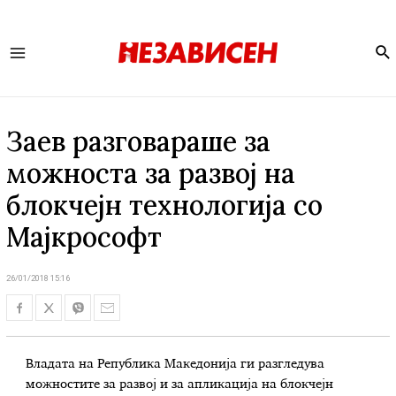
Se
Main
Menu
Заев разговараше за
можноста за развој на
блокчејн технологија со
Мајкрософт
26/01/2018 15:16
Владата на Република Македонија ги разгледува
можностите за развој и за апликација на блокчејн