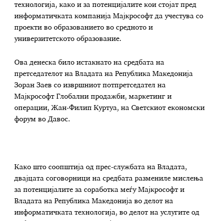
технологија, како и за потенцијалите кои стојат пред
информатичката компанија Мајкрософт да учестува со
проекти во образованието во средното и
универзитетското образование.
Ова денеска било истакнато на средбата на
претседателот на Владата на Република Македонија
Зоран Заев со извршниот потпретседател на
Мајкрософт Глобални продажби, маркетинг и
операции, Жан-Филип Куртуа, на Светскиот економски
форум во Давос.
Како што соопштија од прес-службата на Владата,
двајцата соговорници на средбата размениле мислења
за потенцијалите за соработка меѓу Мајкрософт и
Владата на Република Македонија во делот на
информатичката технологија, во делот на услугите од