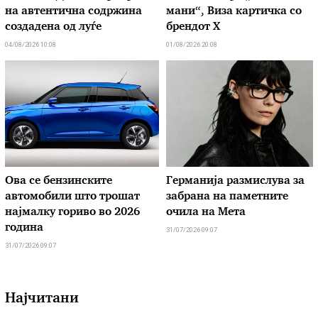
на автентична содржина
мани“, Виза картичка со
создадена од луѓе
брендот X
04/08/2026 10:08
01/08/2026 20:08
Ова се бензинските
Германија размислува за
автомобили што трошат
забрана на паметните
најмалку гориво во 2026
очила на Мета
година
31/07/2026 09:07
31/07/2026 09:07
Најчитани