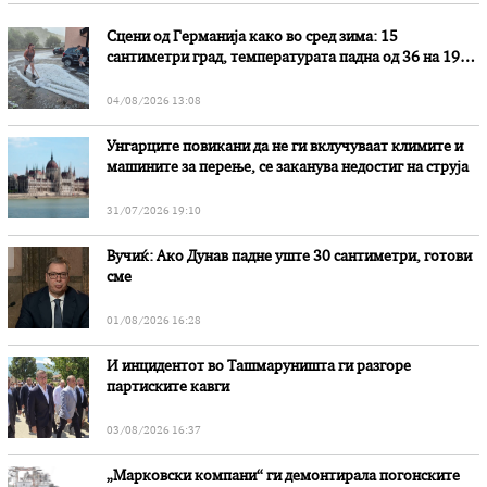
Сцени од Германија како во сред зима: 15
сантиметри град, температурата падна од 36 на 19
степени
04/08/2026 13:08
Унгарците повикани да не ги вклучуваат климите и
машините за перење, се заканува недостиг на струја
31/07/2026 19:10
Вучиќ: Ако Дунав падне уште 30 сантиметри, готови
сме
01/08/2026 16:28
И инцидентот во Ташмаруништa ги разгоре
партиските кавги
03/08/2026 16:37
„Марковски компани“ ги демонтирала погонските