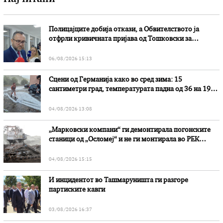
Полицајците добија откази, а Обвителството ја
отфрли кривичната пријава од Тошковски за
наводни злоупотреби
06/08/2026 15:13
Сцени од Германија како во сред зима: 15
сантиметри град, температурата падна од 36 на 19
степени
04/08/2026 13:08
„Марковски компани“ ги демонтирала погонските
станици од „Осломеј“ и не ги монтирала во РЕК
„Битола“, стои во вештачењето на обвинителството
04/08/2026 15:15
И инцидентот во Ташмаруништa ги разгоре
партиските кавги
03/08/2026 16:37