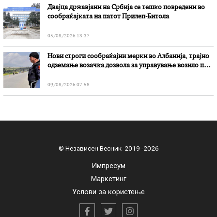
Двајца државјани на Србија се тешко повредени во
сообраќајката на патот Прилеп-Битола
05/08/2026 13:37
Нови строги сообраќајни мерки во Aлбанија, трајно
одземање возачка дозвола за управување возило под
дејство на алкохол и големи парични казни
09/08/2026 07:58
© Независен Весник 2019 -2026
Импресум
Маркетинг
Услови за користење