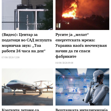
(Видео): Центар за
Русите ја „мелат“
податоци во САД испушта
енергетската мрежа:
морничав звук: „Тоа
Украина наоѓа неочекуван
работи 24 часа на ден“
начин да ги спаси
фабриките
07/08/2026 12:08
06/08/2026 09:08
Кратките летови со
Вештачката интелигенција