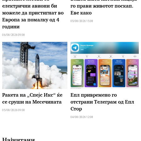
електрични авиони би
го прави животот поскап.
можеле да пристигнат во
Еве како
Европа за помалку од 4
05/08/2026 15:08
години
06/08/2026 09:08
Ракета на „Спејс Икс“ ќе
Епл привремено го
се сруши на Месечината
отстрани Телеграм од Епл
Стор
05/08/2026 09:08
04/08/2026 12:08
Најчитани