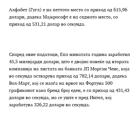
Алфабет (Гугл) е на петтото место со приход од 615,96
долари, додека Мајкрософт е на седмото место, со
приход од 531,21 долар во секунда.
Според овие податоци, Епл минатата година заработил
45,5 милијарди долари, што е двојно повеќе од втората
компанија на листата на банката ЈП Морган Чеис, која
во секунда остварува приход од 782,14 долари, додека
Вол-Март, кој се наоѓа на врвот на Фортуна 500
графиконот како бренд број еден, е со приход од 431,43
долари во секунда, но се уште е пред Интел, кој
заработува 326,22 долари во секунда.