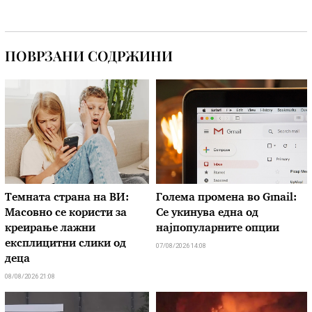
ПОВРЗАНИ СОДРЖИНИ
Темната страна на ВИ:
Голема промена во Gmail:
Масовно се користи за
Се укинува една од
креирање лажни
најпопуларните опции
експлицитни слики од
07/08/2026 14:08
деца
08/08/2026 21:08