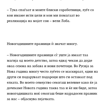
– Тука спаѓаат и моите блиски соработници, луѓе со
кои имаме исти цели и кои ми помагаат во
реализација на мојот сон – вели Лоба.
Новогодишните празници ѝ значат многу.
– Новогодишните празници сѐ уште ја имаат таа
магија од моето детство, затоа едвај чекам да дојде
оваа сезона на забава и нови почетоци. Во Русија за
Нова година многу често луѓето се маскираат, едни на
други си подаруваат подароци што ги оставаат под
елката. Во моето семејство секогаш велевме како ќе ја
дочекаме Новата година таква таа и ќе ни биде, затоа
новогодишната ноќ секогаш беше најрадосен празник
за нас – објаснува пејачката.