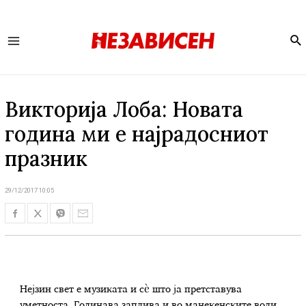
Se
Main
Menu
Викторија Лоба: Новата
година ми е најрадосниот
празник
29/12/2017 10:05
Нејзин свет е музиката и сѐ што ја претставува
уметноста. Годинава заплива и во манекенските води