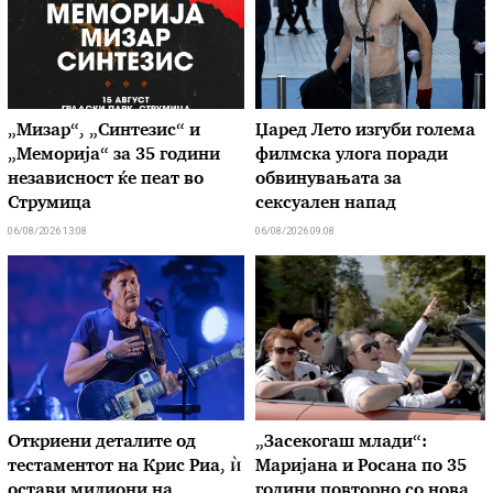
„Мизар“, „Синтезис“ и
Џаред Лето изгуби голема
„Меморија“ за 35 години
филмска улога поради
независност ќе пеат во
обвинувањата за
Струмица
сексуален напад
06/08/2026 13:08
06/08/2026 09:08
Откриени деталите од
„Засекогаш млади“:
тестаментот на Крис Риа, ѝ
Маријана и Росана по 35
остави милиони на
години повторно со нова