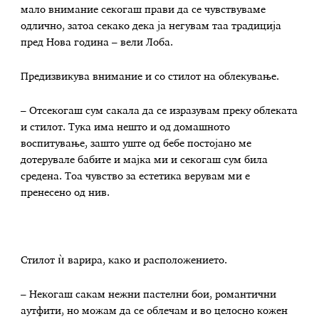
мало внимание секогаш прави да се чувствуваме
одлично, затоа секако дека ја негувам таа традиција
пред Нова година – вели Лоба.
Предизвикува внимание и со стилот на облекување.
– Отсекогаш сум сакала да се изразувам преку облеката
и стилот. Тука има нешто и од домашното
воспитување, зашто уште од бебе постојано ме
дотерувале бабите и мајка ми и секогаш сум била
средена. Тоа чувство за естетика верувам ми е
пренесено од нив.
Стилот ѝ варира, како и расположението.
– Некогаш сакам нежни пастелни бои, романтични
аутфити, но можам да се облечам и во целосно кожен