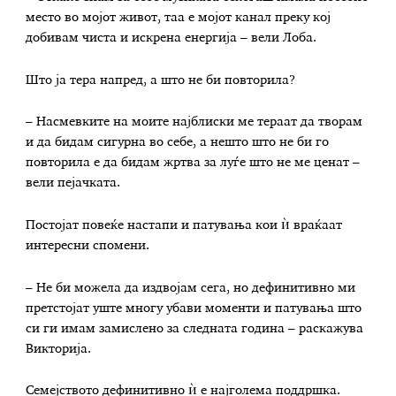
место во мојот живот, таа е мојот канал преку кој
добивам чиста и искрена енергија – вели Лоба.
Што ја тера напред, а што не би повторила?
– Насмевките на моите најблиски ме тераат да творам
и да бидам сигурна во себе, а нешто што не би го
повторила е да бидам жртва за луѓе што не ме ценат –
вели пејачката.
Постојат повеќе настапи и патувања кои ѝ враќаат
интересни спомени.
– Не би можела да издвојам сега, но дефинитивно ми
претстојат уште многу убави моменти и патувања што
си ги имам замислено за следната година – раскажува
Викторија.
Семејството дефинитивно ѝ е најголема поддршка.