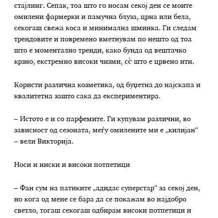
стајлинг. Сепак, тоа што го носам секој ден се моите
омилени фармерки и памучна блуза, црна или бела,
секогаш свежа коса и минимална шминка. Ги следам
трендовите и повремено вметнувам по нешто од тоа
што е моментално тренди, како бунда од вештачко
крзно, екстремно високи чизми, сѐ што е црвено итн.
Користи различна козметика, од буџетна до најскапа и
квалитетна зашто сака да експериментира.
– Истото е и со парфемите. Ги купувам различни, во
зависност од сезоната, меѓу омилените ми е „килијан“
– вели Викторија.
Носи и ниски и високи потпетици
– Фан сум на патиките „адидас суперстар“ за секој ден,
но кога од мене се бара да се покажам во најдобро
светло, тогаш секогаш одбирам високи потпетици и