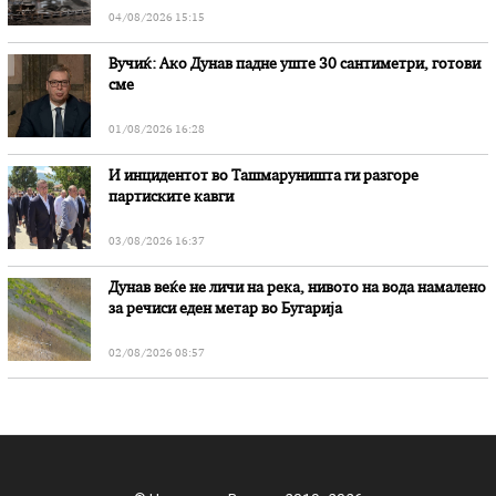
04/08/2026 15:15
Вучиќ: Ако Дунав падне уште 30 сантиметри, готови
сме
01/08/2026 16:28
И инцидентот во Ташмаруништa ги разгоре
партиските кавги
03/08/2026 16:37
Дунав веќе не личи на река, нивото на вода намалено
за речиси еден метар во Бугарија
02/08/2026 08:57