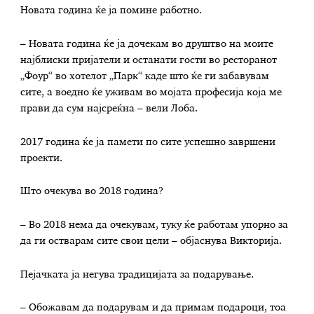
Новата година ќе ја помине работно.
– Новата година ќе ја дочекам во друштво на моите
најблиски пријатели и останати гости во ресторанот
„Фоур“ во хотелот „Парк“ каде што ќе ги забавувам
сите, а воедно ќе уживам во мојата професија која ме
прави да сум најсреќна – вели Лоба.
2017 година ќе ја памети по сите успешно завршени
проекти.
Што очекува во 2018 година?
– Во 2018 нема да очекувам, туку ќе работам упорно за
да ги остварам сите свои цели – објаснува Викторија.
Пејачката ја негува традицијата за подарување.
– Обожавам да подарувам и да примам подароци, тоа