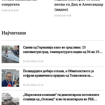
сопругата
песна со Дац и Александар
(видео)
05/08/2026 20:08
05/08/2026 19:08
Најчитани
Сцени од Германија како во сред зима: 15
сантиметри град, температурата падна од 36 на 19
степени
04/08/2026 13:08
Полицајците добија откази, а Обвителството ја
отфрли кривичната пријава од Тошковски за
наводни злоупотреби
06/08/2026 15:13
„Марковски компани“ ги демонтирала погонските
станици од „Осломеј“ и не ги монтирала во РЕК
„Битола“, стои во вештачењето на обвинителството