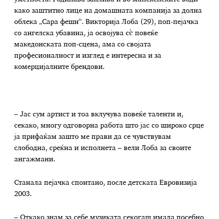
како заштитно лице на домашната компанија за долна
облека „Сара фешн“. Викторија Лоба (29), поп-пејачка
со ангелска убавина, ја освојува сѐ повеќе
македонската поп-сцена, ама со својата
професионалност и изглед е интересна и за
комерцијалните брендови.
– Јас сум артист и тоа вклучува повеќе таленти и,
секако, многу одговорна работа што јас со широко срце
ја прифаќам зашто ме прави да се чувствувам
слободна, среќна и исполнета – вели Лоба за своите
ангажмани.
Станала пејачка спонтано, после детската Евровизија
2003.
– Откако знам за себе музиката секогаш имала посебно