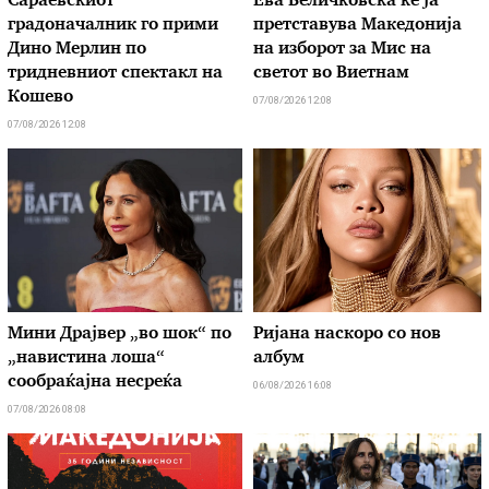
Сараевскиот
Ева Величковска ќе ја
градоначалник го прими
претставува Македонија
Дино Мерлин по
на изборот за Мис на
тридневниот спектакл на
светот во Виетнам
Кошево
07/08/2026 12:08
07/08/2026 12:08
Мини Драјвер „во шок“ по
Ријана наскоро со нов
„навистина лоша“
албум
сообраќајна несреќа
06/08/2026 16:08
07/08/2026 08:08