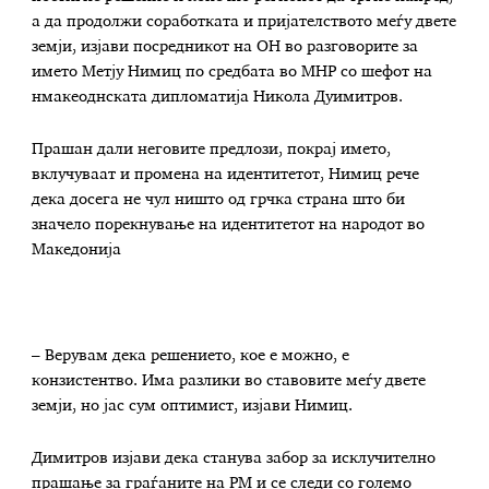
а да продолжи соработката и пријателството меѓу двете
земји, изјави посредникот на ОН во разговорите за
името Метју Нимиц по средбата во МНР со шефот на
нмакеоднската дипломатија Никола Дуимитров.
Прашан дали неговите предлози, покрај името,
вклучуваат и промена на идентитетот, Нимиц рече
дека досега не чул ништо од грчка страна што би
значело порекнување на идентитетот на народот во
Македонија
– Верувам дека решението, кое е можно, е
конзистентво. Има разлики во ставовите меѓу двете
земји, но јас сум оптимист, изјави Нимиц.
Димитров изјави дека станува забор за исклучително
прашање за граѓаните на РМ и се следи со големо