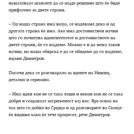
намалуваат шансите да се најде решение што ќе биде
прифатено за двете страни.
– Од наша страна има волја, се надеваме дека и од
другата страна ќе има. Ако има достоинствен начин
што го почитува идентитетотот и достоинството на
двете страни, ќе го најдеме. Можно е и да нема таков
начин, но наша обврска е да се обидеме да го најдеме,
изјави Димитров.
Посочи дека се разговарало за идеите на Нимиц,
детално и сериозно.
– Има идеи кои не се така лоши и некои кои не се така
добри и создаваат загриженост кај нас. Врз осноа на
тоа што го добил во Грција и од разговорите во Скопје
ќе видиме како ќе тече процесот, рече Димитров.