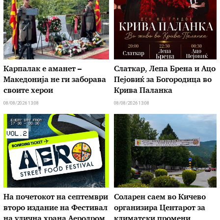
Карпалак е аманет –
Слаткар, Лепа Брена и Ацо
Македонија не ги заборава
Пејовиќ за Богородица во
своите херои
Крива Паланка
08/08/2026 13:08
08/08/2026 13:08
На почетокот на септември
Соларен саем во Кичево
второ издание на Фестивал
организира Центарот за
на улична храна Аеродром
климатски промени