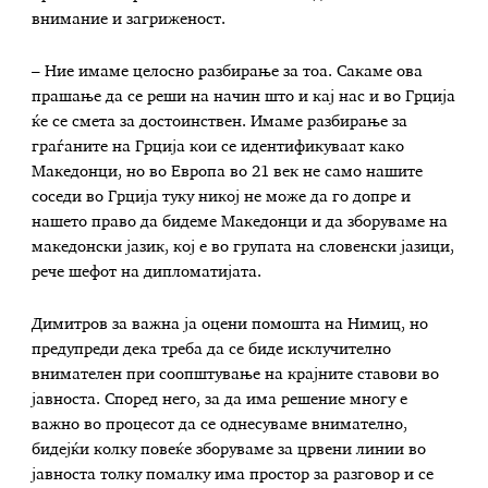
внимание и загриженост.
– Ние имаме целосно разбирање за тоа. Сакаме ова
прашање да се реши на начин што и кај нас и во Грција
ќе се смета за достоинствен. Имаме разбирање за
граѓаните на Грција кои се идентификуваат како
Македонци, но во Европа во 21 век не само нашите
соседи во Грција туку никој не може да го допре и
нашето право да бидеме Македонци и да зборуваме на
македонски јазик, кој е во групата на словенски јазици,
рече шефот на дипломатијата.
Димитров за важна ја оцени помошта на Нимиц, но
предупреди дека треба да се биде исклучително
внимателен при соопштување на крајните ставови во
јавноста. Според него, за да има решение многу е
важно во процесот да се однесуваме внимателно,
бидејќи колку повеќе зборуваме за црвени линии во
јавноста толку помалку има простор за разговор и се