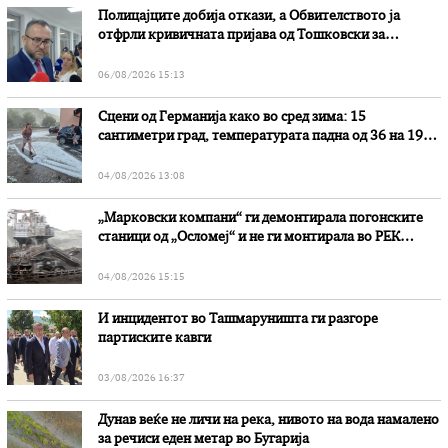
Полицајците добија откази, а Обвителството ја
отфрли кривичната пријава од Тошковски за
наводни злоупотреби
06/08/2026 15:13
Сцени од Германија како во сред зима: 15
сантиметри град, температурата падна од 36 на 19
степени
04/08/2026 13:08
„Марковски компани“ ги демонтирала погонските
станици од „Осломеј“ и не ги монтирала во РЕК
„Битола“, стои во вештачењето на обвинителството
04/08/2026 15:15
И инцидентот во Ташмаруништa ги разгоре
партиските кавги
03/08/2026 16:37
Дунав веќе не личи на река, нивото на вода намалено
за речиси еден метар во Бугарија