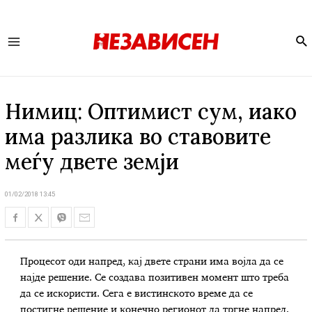
Se
Main
Menu
Нимиц: Оптимист сум, иако
има разлика во ставовите
меѓу двете земји
01/02/2018 13:45
Процесот оди напред, кај двете страни има војла да се
најде решение. Се создава позитивен момент што треба
да се искористи. Сега е вистинското време да се
постигне решение и конечно регионот да тргне напред,