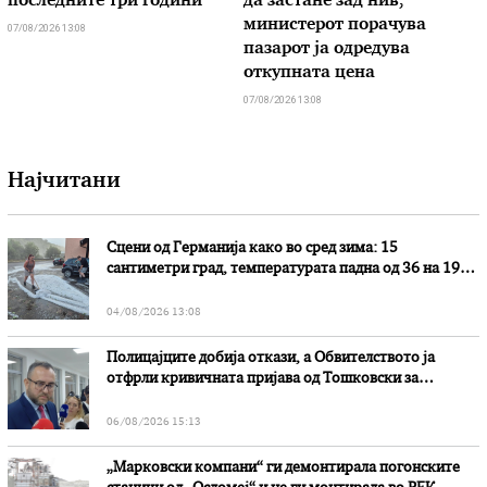
последните три години
да застане зад нив,
министерот порачува
07/08/2026 13:08
пазарот ја одредува
откупната цена
07/08/2026 13:08
Најчитани
Сцени од Германија како во сред зима: 15
сантиметри град, температурата падна од 36 на 19
степени
04/08/2026 13:08
Полицајците добија откази, а Обвителството ја
отфрли кривичната пријава од Тошковски за
наводни злоупотреби
06/08/2026 15:13
„Марковски компани“ ги демонтирала погонските