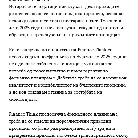
Историските податоци покажуваат дека приходите
речиси секогаш се пониски од планираното, освен во
неколку години со силен посткризен раст. Тоа значи
дека 2025 година не е исклучок, туку дел од повторлив
образец на преценување на приходниот потенцијал.
Како заклучок, во анализата на Finance Think се
посочува дека потфрлањето на Буџетот во 2025 година
не е доказ за забавена економија, туку сигнал за
потреба од пореалистично и поконзервативно
фискално планирање. Дебатата треба да се насочи кон
квалитетот и кредибилитетот на буџетските проекции,
а не кон создавање паника за состојбата на
економијата.
Finance Think препоеачува фискалното планирање
треба да се темели на пореалистични приходни
проекции, со јасно разграничување меѓу трајни и
привремени приходи, поголема транспарентност околу