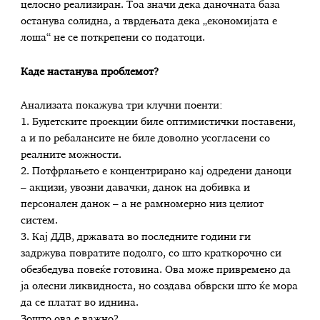
целосно реализиран. Тоа значи дека даночната база
останува солидна, а тврдењата дека „економијата е
лоша“ не се поткрепени со податоци.
Каде настанува проблемот?
Анализата покажува три клучни поенти:
1. Буџетските проекции биле оптимистички поставени,
а и по ребалансите не биле доволно усогласени со
реалните можности.
2. Потфрлањето е концентрирано кај одредени даноци
– акцизи, увозни давачки, данок на добивка и
персонален данок – а не рамномерно низ целиот
систем.
3. Кај ДДВ, државата во последните години ги
задржува повратите подолго, со што краткорочно си
обезбедува повеќе готовина. Ова може привремено да
ја олесни ликвидноста, но создава обврски што ќе мора
да се платат во иднина.
Зошто ова е важно?