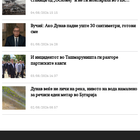
станици од „Осломеј“ и не ги монтирала во РЕК
„Битола“, стои во вештачењето на обвинителството
04/08/2026 15:15
Вучиќ: Ако Дунав падне уште 30 сантиметри, готови
сме
01/08/2026 16:28
И инцидентот во Ташмаруништa ги разгоре
партиските кавги
03/08/2026 16:37
Дунав веќе не личи на река, нивото на вода намалено
за речиси еден метар во Бугарија
02/08/2026 08:57