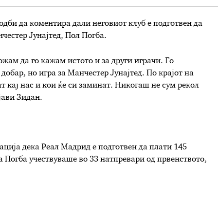
дби да коментира дали неговиот клуб е подготвен да
честер Јунајтед, Пол Погба.
ожам да го кажам истото и за други играчи. Го
добар, но игра за Манчестер Јунајтед. По крајот на
т кај нас и кои ќе си заминат. Никогаш не сум рекол
јави Зидан.
ција дека Реал Мадрид е подготвен да плати 145
 Погба учествуваше во 33 натпревари од првенството,
.