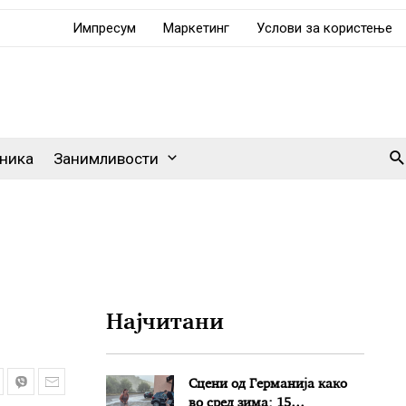
Импресум
Маркетинг
Услови за користење
Se
ника
Занимливости
Најчитани
Сцени од Германија како
во сред зима: 15