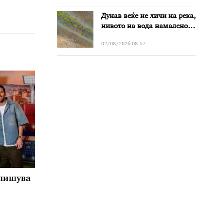
злоупотреби
Дунав веќе не личи на река,
нивото на вода намалено
за речиси еден метар во
02/08/2026 08:57
Бугарија
тпишува