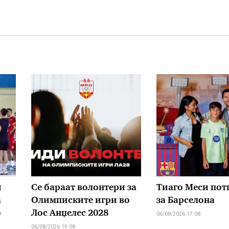
и
Се бараат волонтери за
Тиаго Меси по
а
Олимписките игри во
за Барселона
о
Лос Анџелес 2028
06/08/2026 17:08
06/08/2026 19:08