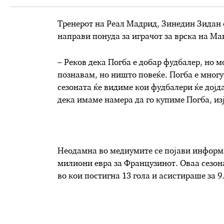
Тренерот на Реал Мадрид, Зинедин Зидан о
направи понуда за играчот за врска на Ман
– Реков дека Погба е добар фудбалер, но м
познавам, но ништо повеќе. Погба е многу 
сезоната ќе видиме кои фудбалери ќе дојда
дека имаме намера да го купиме Погба, из
Неодамна во медиумите се појави информа
милиони евра за Французинот. Оваа сезона
во кои постигна 13 гола и асистираше за 9