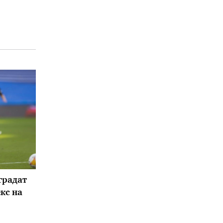
градат
кс на