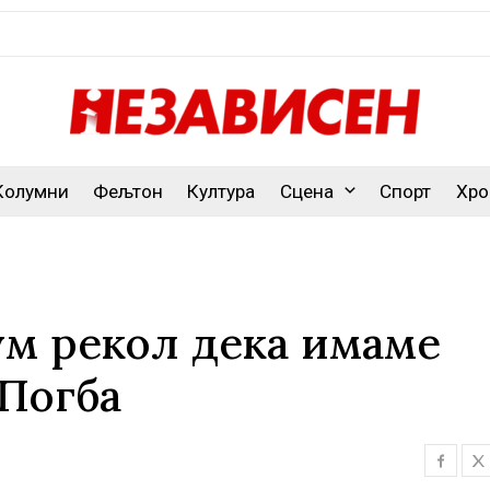
Колумни
Фељтон
Култура
Сцена
Спорт
Хро
ум рекол дека имаме
 Погба