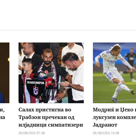
и,
Салах пристигна во
Модриќ и Џеко 
на
Трабзон пречекан од
луксузен компле
илјадници симпатизери
Јадранот
06/08/2026 07:08
05/08/2026 16:08