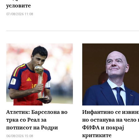
условите
07/08/2026 11:08
Атлетик: Барселона во
Инфантино се извин
трка со Реал за
но останува на чело 
потписот на Родри
ФИФА и покрај
критиките
06/08/2026 15:08