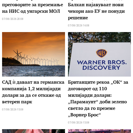
преговорите за преземање
Балкан најавуваат нови
на НИС од унгарски МОЛ
чекори ако ЕУ не понуди
решение
07/08/2026 20:08
07/08/2026 16:08
САД ѝ даваат на германска
Британците рекоа „ОК“ за
компанија 1,2 милијарди
договорот од 110
долари за да се откаже од
милијарди долари:
ветерен парк
„Парамаунт“ доби зелено
светло да го преземе
07/08/2026 15:08
„Ворнер Брос“
07/08/2026 15:08