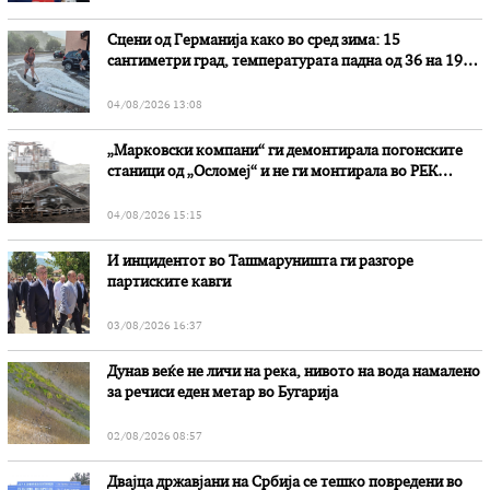
Сцени од Германија како во сред зима: 15
сантиметри град, температурата падна од 36 на 19
степени
04/08/2026 13:08
„Марковски компани“ ги демонтирала погонските
станици од „Осломеј“ и не ги монтирала во РЕК
„Битола“, стои во вештачењето на обвинителството
04/08/2026 15:15
И инцидентот во Ташмаруништa ги разгоре
партиските кавги
03/08/2026 16:37
Дунав веќе не личи на река, нивото на вода намалено
за речиси еден метар во Бугарија
02/08/2026 08:57
Двајца државјани на Србија се тешко повредени во