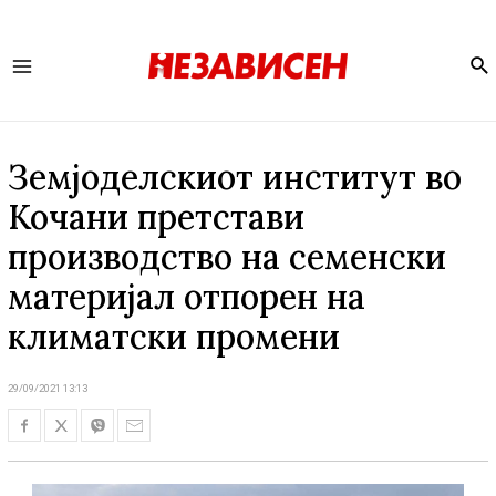
Se
Main
Menu
Земјоделскиот институт во
Кочани претстави
производство на семенски
материјал отпорен на
климатски промени
29/09/2021 13:13