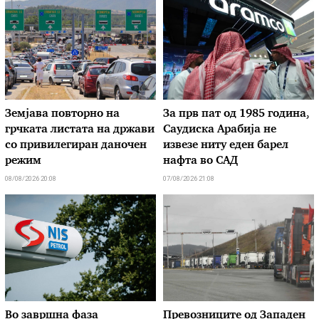
Земјава повторно на
За прв пат од 1985 година,
грчката листата на држави
Саудиска Арабија не
со привилегиран даночен
извезе ниту еден барел
режим
нафта во САД
08/08/2026 20:08
07/08/2026 21:08
Во завршна фаза
Превозниците од Западен