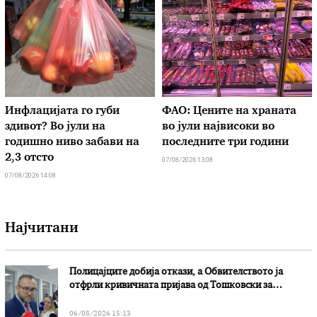
Инфлацијата го губи
ФАО: Цените на храната
здивот? Во јули на
во јули највисоки во
годишно ниво забави на
последните три години
2,3 отсто
07/08/2026 13:08
07/08/2026 14:08
Најчитани
Полицајците добија откази, а Обвителството ја
отфрли кривичната пријава од Тошковски за
наводни злоупотреби
06/08/2026 15:13