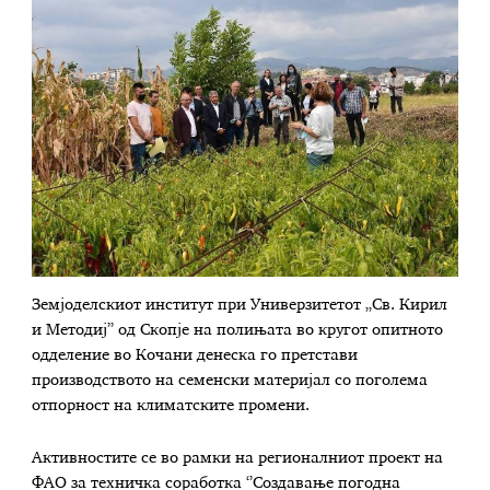
Земјоделскиот институт при Универзитетот „Св. Кирил
и Методиј’’ од Скопје на полињата во кругот опитното
одделение во Кочани денеска го претстави
производството на семенски материјал со поголема
отпорност на климатските промени.
Активностите се во рамки на регионалниот проект на
ФАО за техничка соработка ‘’Создавање погодна