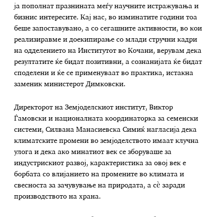
ја пополнат празнината меѓу научните истражувања и
бизнис интересите. Кај нас, во изминатите години тоа
беше запоставувано, а со сегашните активности, во кои
реализиравме и доекипирање со млади стручни кадри
на одделението на Институтот во Кочани, верувам дека
резултатите ќе бидат позитивни, а сознанијата ќе бидат
споделени и ќе се применуваат во практика, истакна
заменик министерот Димковски.
Директорот на Земјоделскиот институт, Виктор
Ѓамовски и националната координаторка за семенски
системи, Силвана Манасиевска Симиќ нагласија дека
климатските промени во земјоделството имаат клучна
улога и дека ако минатиот век се зборуваше за
индустрискиот развој, карактеристика за овој век е
борбата со влијанието на промените во климата и
свесноста за зачувување на природата, а сè заради
производството на храна.