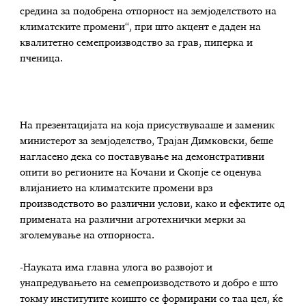
средина за подобрена отпорност на земјоделството на
климатските промени“, при што акцент е даден на
квалитетно семепроизводство за грав, пиперка и
пченица.
На презентацијата на која присуствувааше и заменик
министерот за земјоделство, Трајан Димковски, беше
нагласено дека со поставување на демонстративни
опити во регионите на Кочани и Скопје се оценува
влијанието на климатските промени врз
производството во различни услови, како и ефектите од
примената на различни агротехнички мерки за
зголемување на отпорноста.
-Науката има главна улога во развојот и
унапредувањето на семепроизводството и добро е што
токму институтите коишто се формирани со таа цел, ќе