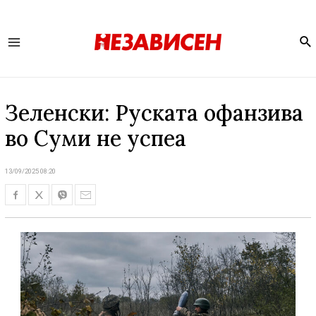
Se
Main
Menu
Зеленски: Руската офанзива
во Суми не успеа
13/09/2025 08:20