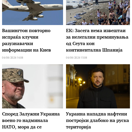
Вашингтон повторно
ЕК: Засега нема извештаи
испраќа клучни
за нелегални преминувања
разузнавачки
од Сеута кон
информации на Киев
континентална Шпанија
06/08/2026 16:08
06/08/2026 15:08
Според Залужни Украина
Украина нападна нафтени
воено го надминала
постројки длабоко на руска
НАТО, мора да се
територија