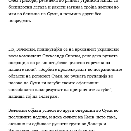
Олех Грихори, рече дека во раниот утрински напад со
беспилотни летала и ракети загинаа тројца жители во
или во близина на Суми, а петмина други беа
повредени.
Но, Зеленски, повикувајќи се на врховниот украински
воен командант Олександр Сирски, рече дека руската
операција во регионот „беше целосно спречена од
нашите сили“. „Борбите продолжуваат во пограничните
области на регионот Суми, но руската групација во
насока на Суми ги загуби своите офанзивни
способности како резултат на претрпените загуби“,
напиша тој на Телеграм.
Зеленски објави успеси во други операции во Суми во
последните недели, и дека силите на Киев, исто така,
активно ги одбиваат руските трупи во Донецк и
Запорожје, две главни области на фронтот.