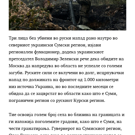
Три лица беа убиени во руски напад рано наутро во
северниот украински Сумски регион, изјави
регионален функционер, додека украинскиот
претседател Володимир Зеленски рече дека обидите на
Москва да напредува во областа не успеале со големи
загуби. Руските сили се вклучени во долг, исцрпувачки
напад по должината на фронтот од 1.000 километри
низ источна Украина, но во последните месеци се
обидоа да се зацврстат во области како што е Суми,
пограничен регион со рускиот Курски регион.
Тие освоија голем број села во близина на границата и
ги изложија поголемите градови, како што е Суми, на
чести гранатирања. Гувернерот на Сумискиот регион,