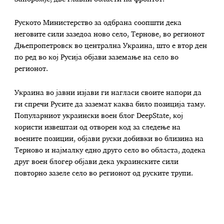
Руското Министерство за одбрана соопшти дека
неговите сили зазедоа ново село, Тернове, во регионот
Дњепропетровск во централна Украина, што е втор ден
по ред во кој Русија објави заземање на село во
регионот.
Украина во јавни изјави ги нагласи своите напори да
ги спречи Русите да заземат каква било позиција таму.
Популарниот украински воен блог DeepState, кој
користи извештаи од отворен код за следење на
воените позиции, објави руски добивки во близина на
Терново и најмалку едно друго село во областа, додека
друг воен блогер објави дека украинските сили
повторно зазеле село во регионот од руските трупи.