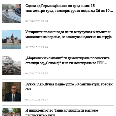
Сцени од Германија како во сред зима: 15
сантиметри град, температурата падна од 36 на 19
степени
04/08/2026 13:08
Унгарците повикани да не ги вклучуваат климите и
машините за перење, се заканува недостиг на струја
31/07/2026 19:10
„Марковски компани“ ги демонтирала погонските
станици од „Осломеј“ и не ги монтирала во РЕК
„Битола“, стои во вештачењето на обвинителството
04/08/2026 15:15
Вучиќ: Ако Дунав падне уште 30 сантиметри, готови
сме
01/08/2026 16:28
И инцидентот во Ташмаруништa ги разгоре
партиските кавги