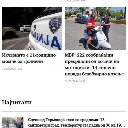
06/08/2026 19:08
Исчезнато е 11-годишно
МВР: 222 сообраќајни
момче од Долнени
прекршоци од возачи на
мотоцикли, 14 лишени
06/08/2026 18:08
поради безобѕирно возење
06/08/2026 18:08
Најчитани
Сцени од Германија како во сред зима: 15
сантиметри град, температурата падна од 36 на 19