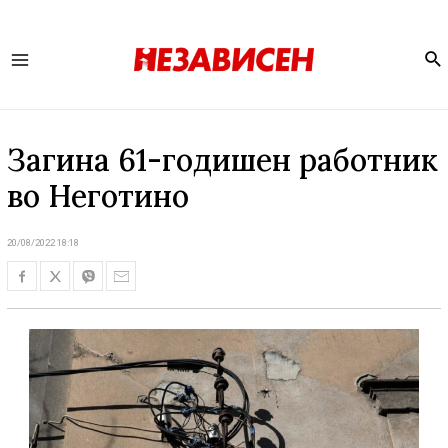
Se
Main
Menu
Загина 61-годишен работник
во Неготино
20/08/2022 18:18