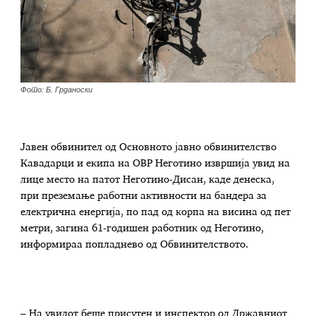
Фото: Б. Грданоски
Јавен обвинител од Основното јавно обвинителство
Кавадарци и екипа на ОВР Неготино извршија увид на
лице место на патот Неготино-Дисан, каде денеска,
при преземање работни активности на бандера за
електрична енергија, по пад од корпа на висина од пет
метри, загина 61-годишен работник од Неготино,
информираа попладнево од Обвинителството.
– На увидот беше присутен и инспектор од Државниот