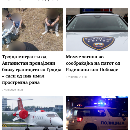
Тројца мигранти од
Момче загина во
Авганистан пронајдени
сообраќајка на патот од
близу границата со Грција
Радишани кон Побожје
– еден од нив имал
07/08/2026 14:08
прострелна рана
07/08/2026 15:08