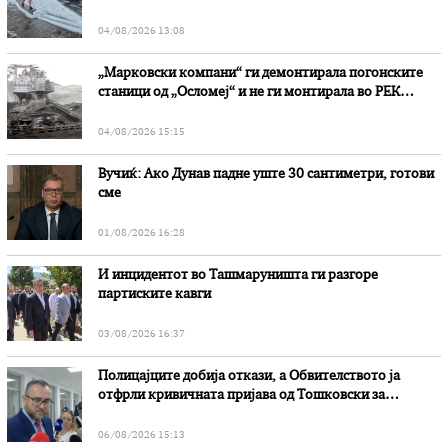
степени
04/08/2026 13:08
„Марковски компани“ ги демонтирала погонските
станици од „Осломеј“ и не ги монтирала во РЕК
„Битола“, стои во вештачењето на обвинителството
04/08/2026 15:15
Вучиќ: Ако Дунав падне уште 30 сантиметри, готови
сме
01/08/2026 16:28
И инцидентот во Ташмаруништa ги разгоре
партиските кавги
03/08/2026 16:37
Полицајците добија откази, а Обвителството ја
отфрли кривичната пријава од Тошковски за
наводни злоупотреби
06/08/2026 15:13