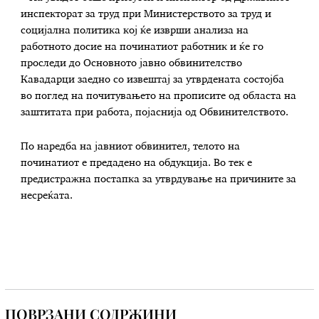
инспекторат за труд при Министерството за труд и
социјална политика кој ќе изврши анализа на
работното досие на починатиот работник и ќе го
проследи до Основното јавно обвинителство
Кавадарци заедно со извештај за утврдената состојба
во поглед на почитувањето на прописите од областа на
заштитата при работа, појаснија од Обвинителството.
По наредба на јавниот обвинител, телото на
починатиот е предадено на обдукција. Во тек е
предистражна постапка за утврдување на причините за
несреќата.
ПОВРЗАНИ СОДРЖИНИ