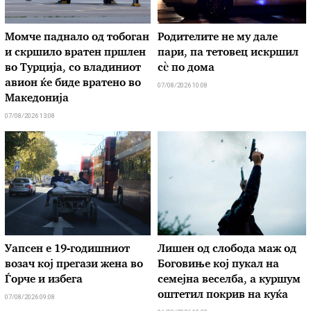
Момче паднало од тобоган
Родителите не му дале
и скршило вратен пршлен
пари, па тетовец искршил
во Турција, со владиниот
сѐ по дома
авион ќе биде вратено во
07/08/2026 10:08
Македонија
07/08/2026 13:08
Уапсен е 19-годишниот
Лишен од слобода маж од
возач кој прегази жена во
Боговиње кој пукал на
Ѓорче и избега
семејна веселба, а куршум
оштетил покрив на куќа
07/08/2026 09:08