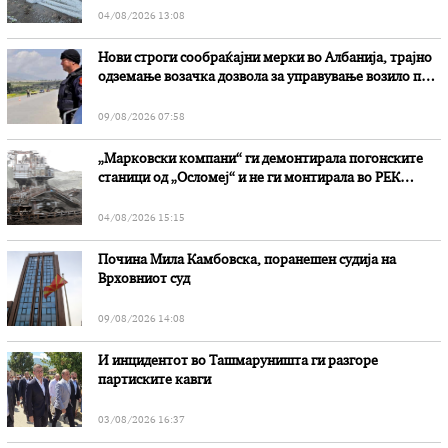
04/08/2026 13:08
Нови строги сообраќајни мерки во Aлбанија, трајно
одземање возачка дозвола за управување возило под
дејство на алкохол и големи парични казни
09/08/2026 07:58
„Марковски компани“ ги демонтирала погонските
станици од „Осломеј“ и не ги монтирала во РЕК
„Битола“, стои во вештачењето на обвинителството
04/08/2026 15:15
Почина Мила Камбовска, поранешен судија на
Врховниот суд
09/08/2026 14:08
И инцидентот во Ташмаруништa ги разгоре
партиските кавги
03/08/2026 16:37