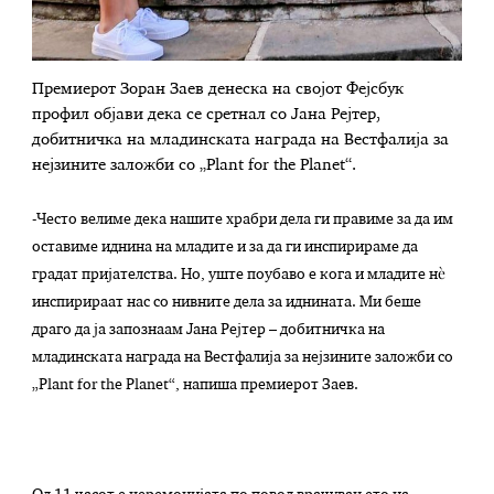
Премиерот Зоран Заев денеска на својот Фејсбук
профил објави дека се сретнал со Јана Рејтер,
добитничка на младинската награда на Вестфалија за
нејзините заложби со „Plant for the Planet“.
-Често велиме дека нашите храбри дела ги правиме за да им
оставиме иднина на младите и за да ги инспирираме да
градат пријателства. Но, уште поубаво е кога и младите нѐ
инспирираат нас со нивните дела за иднината. Ми беше
драго да ја запознаам Јана Рејтер – добитничка на
младинската награда на Вестфалија за нејзините заложби со
„Plant for the Planet“, напиша премиерот Заев.