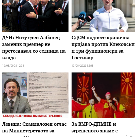
ДУИ: Ниту еден Албанец
СДСМ поднесе кривична
заменик премиер не
пријава против Клековски
претседавал со седница на
и три функционери за
влада
Гостивар
10/08/2026 12:08
10/08/2026 12:08
Левица: Скандалозен оглас
За ВМРО-ДПМНЕ и
на Министерството за
згрешеното знаме е