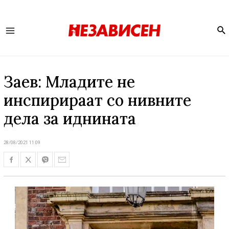
Se
Main
Menu
Заев: Младите не
инспирираат со нивните
дела за иднината
28/08/2021 11:09