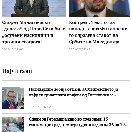
Според Манасиевски
Костреш: Текстот за
„децата“ од Ново Село биле
нападите врз Филипче не
„осудени насилници и
го одразува ставот на
трговци со дрога“
Србите во Македонија
07/08/2026 13:08
07/08/2026 11:08
Најчитани
Полицајците добија откази, а Обвителството ја
отфрли кривичната пријава од Тошковски за
наводни злоупотреби
06/08/2026 15:13
Сцени од Германија како во сред зима: 15
сантиметри град, температурата падна од 36 на 19
степени