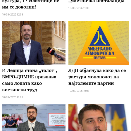
култура, 17 советници не
„уметничка инсталација“
им се доволни!
10/08/2026 11:08
10/08/2026 12:08
И Левица стана „талог“,
ЛДП објаснува како да се
ВМРО-ДПМНЕ признава
растури монополот на
само лопата како
најголемите партии
вистински труд
10/08/2026 10:08
10/08/2026 10:08