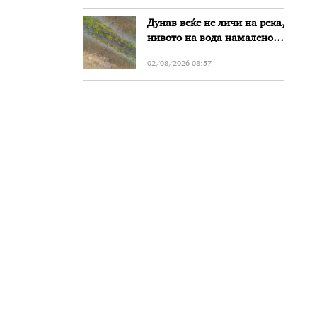
Дунав веќе не личи на река,
нивото на вода намалено
за речиси еден метар во
02/08/2026 08:57
Бугарија