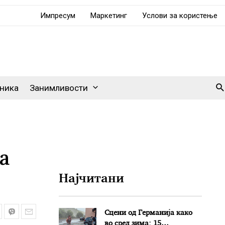
Импресум
Маркетинг
Услови за користење
Se
ника
Занимливости
а
Најчитани
Сцени од Германија како
во сред зима: 15