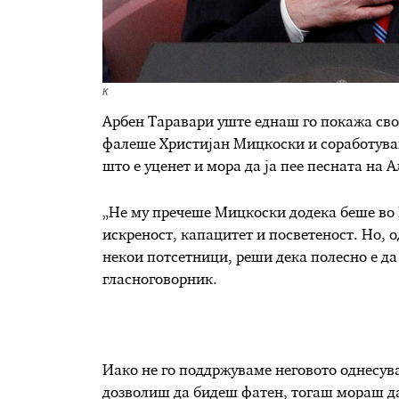
К
Арбен Таравари уште еднаш го покажа свое
фалеше Христијан Мицкоски и соработуваше
што е уценет и мора да ја пее песната на
„Не му пречеше Мицкоски додека беше во 
искреност, капацитет и посветеност. Но, о
некои потсетници, реши дека полесно е да
гласноговорник.
Иако не го поддржуваме неговото однесува
дозволиш да бидеш фатен, тогаш мораш да