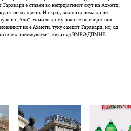
и Таравари е ставен во непријатниот скут на Ахмети,
скутот не му пречи. На крај, воопшто нема да не
ува во „Али“, само за да му покаже на својот нов
новникот не е Ахмети, туку самиот Таравари, кој од
политичко понижување“, велат од ВМРО-ДПМНЕ.