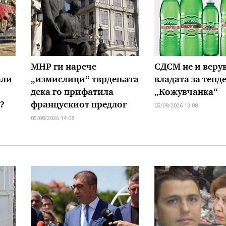
МНР ги нарече
СДСМ не и верув
али
„измислици“ тврдењата
владата за тенд
дека го прифатила
„Кожувчанка“
?
францускиот предлог
05/08/2026 13:08
05/08/2026 14:08