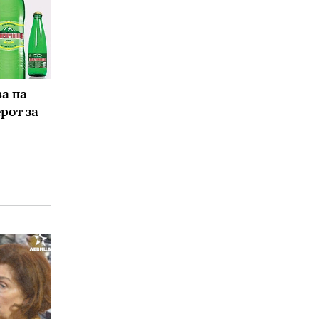
а на
ерот за