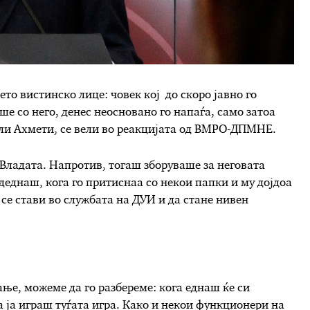
то вистинско лице: човек кој до скоро јавно го
 со него, денес неосновано го напаѓа, само затоа
 Али Ахмети, се вели во реакцијата од ВМРО-ДПМНЕ.
Владата. Напротив, тогаш зборуваше за неговата
деднаш, кога го притиснаа со некои папки и му дојдоа
 се стави во службата на ДУИ и да стане нивен
ње, можеме да го разбереме: кога еднаш ќе си
 ја играш туѓата игра. Како и некои функционери на