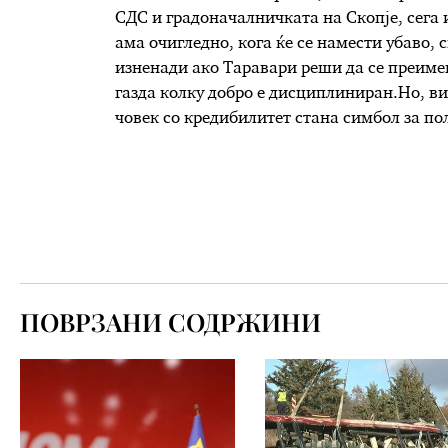
СДС и градоначалничката на Скопје, сега 
ама очигледно, кога ќе се намести убаво, 
изненади ако Таравари реши да се преимен
газда колку добро е дисциплиниран.Но, ви
човек со кредибилитет стана симбол за 
ПОВРЗАНИ СОДРЖИНИ