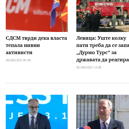
СДСМ тврди дека власта
Левица: Уште колку
тепала нивни
пати треба да се зап
активисти
„Дурмо Турс“ за
државата да реагира
06/08/2026 09:08
05/08/2026 14:08