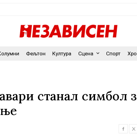
Колумни
Фељтон
Култура
Сцена
Спорт
Хро
вари станал симбол з
ање