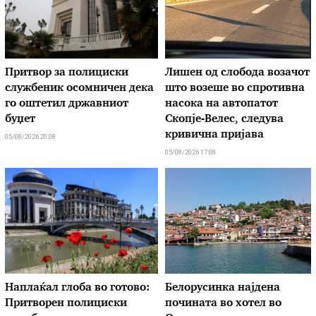
Притвор за полициски
Лишен од слобода возачот
службеник осомничен дека
што возеше во спротивна
го оштетил државниот
насока на автопатот
буџет
Скопје-Велес, следува
кривична пријава
05/08/2026 20:08
05/08/2026 17:08
Наплаќал глоба во готово:
Белорусинка најдена
Притворен полициски
почината во хотел во