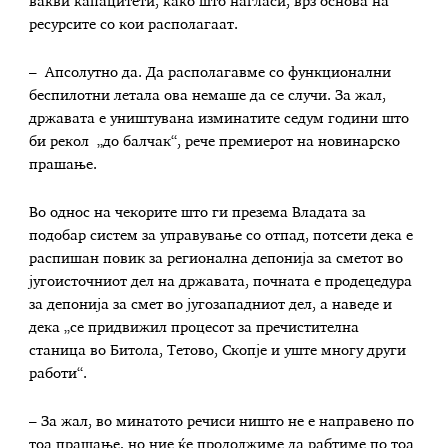
вакви капацитети, како што нагласи, врз основа на
ресурсите со кои располагаат.
– Апсолутно да. Да располагавме со функционални
беспилотни летала ова немаше да се случи. За жал,
државата е уништувана изминатите седум години што
би рекол „до балчак“, рече премиерот на новинарско
прашање.
Во однос на чекорите што ги презема Владата за
подобар систем за управување со отпад, потсети дека е
распишан повик за регионална депонија за сметот во
југоисточниот дел на државата, почната е продецедура
за депонија за смет во југозападниот дел, а наведе и
дека „се придвижил процесот за пречистителна
станица во Битола, Тетово, Скопје и уште многу други
работи“.
– За жал, во минатото речиси ништо не е направено по
тоа прашање, но ние ќе продолжиме да рабтиме по тоа