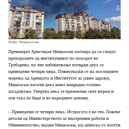
Фото: Независен.мк
Премиерот Христијан Мицкоски апелира да се следат
препораките од институциите по пожарот во
Трубарево, по чие избувнување потврди дека се
приведени четири лица. Повикувајќи се на последните
мерења од Армијата и Институтот за јавно здравје,
Мицкоски посочи дека нема вонредно големо
загадување. Уверува дека се преземени сите мерки и
оти така ќе биде и во наредните денови.
– Приведени се четири лица. Истрагата е во тек. Повеќе
детали од Министерството за внатрешни работи и
Обвинителство, изјави Мицкоски, кој денеска го посети