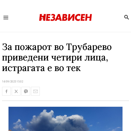
Se
Main
Menu
За пожарот во Трубарево
приведени четири лица,
истрагата е во тек
14/09/2025 15:02