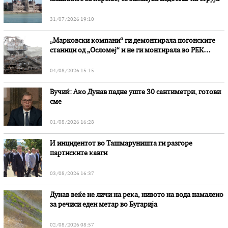
31/07/2026 19:10
„Марковски компани“ ги демонтирала погонските
станици од „Осломеј“ и не ги монтирала во РЕК
„Битола“, стои во вештачењето на обвинителството
04/08/2026 15:15
Вучиќ: Ако Дунав падне уште 30 сантиметри, готови
сме
01/08/2026 16:28
И инцидентот во Ташмаруништa ги разгоре
партиските кавги
03/08/2026 16:37
Дунав веќе не личи на река, нивото на вода намалено
за речиси еден метар во Бугарија
02/08/2026 08:57