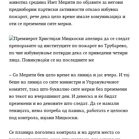
животна средина Изет Меџити по објавите за негови
предизборни партиски активности откако избувна
пожарот, рече дека цело време имале комуникација и
оти се преземени сите мерки.
– Со Меџити бев цело време на линија и јас вчера. И тој
беше на линија со сите министри и Управувачкиот
комитет, така што буквално сите мерки беа преземени
во текот на вчерашниот ден. И денеска и ќе бидат
преземени и во деновите што следат. Да се намали
тензијата, нема потреба од паника, работата е целосно
под контрола, изјави Мицкоски.
Се планира поголема контрола и на други места со