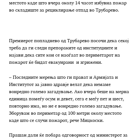
местото каде што вчера околу 14 часот избувна пожар
во складиште за рециклирање отпад во Трубарево.
Премиерот попладнево од Трубарево посочи дека секој
треба да ги следи препораките од институциите и
најави дека сите кои се наоѓаат во периметарот на
пожарот ќе бидат евакуирани и згрижени.
– Последните мерења што ги прават и Армијата и
Институтот за јавно здравје велат дека немаме
вонредно големо загадување. Ако вчера беше на мерна
единица помеѓу осум и девет, сега е меѓу пет и шест,
повторно има, но не е вонредно големо загадување.
Зборувам во периметар од 100 метри околу местото
каде што се случи пожарот, рече Мицкоски.
Прашан дали ќе побара одговорност од министерот за