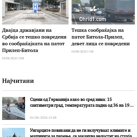
Двајца државјани на
Тешка сообраќајка на
Србија се тешко повредени
патот Битола-Прилеп,
во сообраќајката на патот
девет лица се повредени
Прилеп-Битола
05/08/2026 11:08
05/08/2026 13:08
Најчитани
Сцени од Германија како во сред зима: 15
сантиметри град, температурата падна од 36 на 19
степени
04/08/2026 13:08
Унгарците повикани да не ги вклучуваат климите и
машините за перење, се заканува недостиг на струја