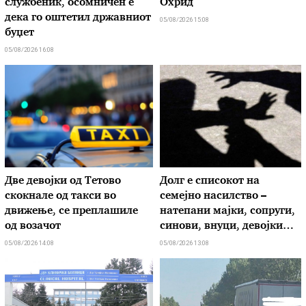
службеник, осомничен е
Охрид
дека го оштетил државниот
05/08/2026 15:08
буџет
05/08/2026 16:08
Две девојки од Тетово
Долг е списокот на
скокнале од такси во
семејно насилство –
движење, се преплашиле
натепани мајки, сопруги,
од возачот
синови, внуци, девојки…
05/08/2026 14:08
05/08/2026 13:08