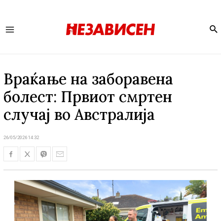
Se
Main
Menu
Враќање на заборавена
болест: Првиот смртен
случај во Австралија
26/05/2026 14:32