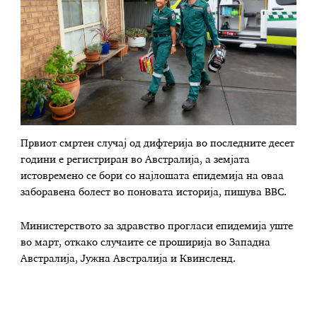
Првиот смртен случај од дифтерија во последните десет
години е регистриран во Австралија, а земјата
истовремено се бори со најлошата епидемија на оваа
заборавена болест во поновата историја, пишува BBC.
Министерството за здравство прогласи епидемија уште
во март, откако случаите се проширија во Западна
Австралија, Јужна Австралија и Квинсленд.