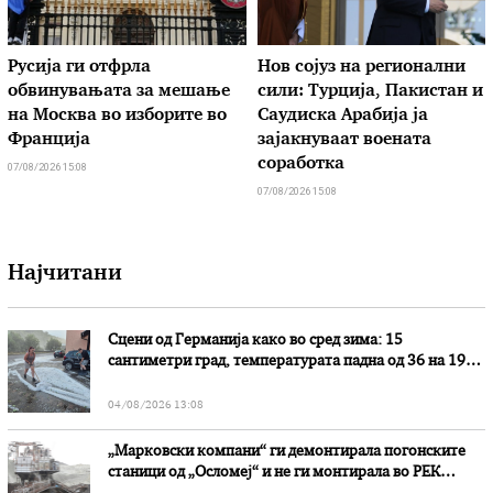
Русија ги отфрла
Нов сојуз на регионални
обвинувањата за мешање
сили: Турција, Пакистан и
на Москва во изборите во
Саудиска Арабија ја
Франција
зајакнуваат воената
соработка
07/08/2026 15:08
07/08/2026 15:08
Најчитани
Сцени од Германија како во сред зима: 15
сантиметри град, температурата падна од 36 на 19
степени
04/08/2026 13:08
„Марковски компани“ ги демонтирала погонските
станици од „Осломеј“ и не ги монтирала во РЕК