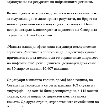
зајакнување на ресурсите во најранливите региони.
Во последните неколку недели, интензивната кампања
за имунизација ги даде првите резултати, па бројот на
нови случаи конечно почнува да се намалува. Оваа
вест ја потврди министерот за здравство на Северната
Територија, Стив Еџингтон.
„Нашата влада ја сфати оваа ситуација исклучително
сериозно. Работиме напорно за да ја идентификуваме
причината со цел целосно да го ограничиме ширењето
на инфекцијата“, рече Еџингтон, додавајќи дека само
од 30 март се дадени 10.407 вакцини.
Од јануари минатата година до мај оваа година, во
Северната Територија се регистрирани 163 случаи на
дифтерија – од кои 48 биле респираторни, а 115 кожни
форми, кои се шират со директен контакт преку
кожата. Од друга страна, здравствените службеници во