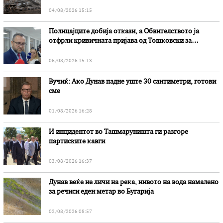
„Битола“, стои во вештачењето на обвинителството
04/08/2026 15:15
Полицајците добија откази, а Обвителството ја
отфрли кривичната пријава од Тошковски за
наводни злоупотреби
06/08/2026 15:13
Вучиќ: Ако Дунав падне уште 30 сантиметри, готови
сме
01/08/2026 16:28
И инцидентот во Ташмаруништa ги разгоре
партиските кавги
03/08/2026 16:37
Дунав веќе не личи на река, нивото на вода намалено
за речиси еден метар во Бугарија
02/08/2026 08:57