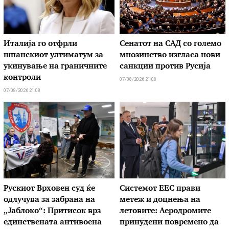
Италија го отфрли
Сенатот на САД со големо
шпанскиот ултиматум за
мнозинство изгласа нови
укинување на граничните
санкции против Русија
контроли
07/08/2026 21:08
07/08/2026 21:08
Рускиот Врховен суд ќе
Системот ЕЕС прави
одлучува за забрана на
метеж и доцнења на
„Јаблоко“: Притисок врз
летовите: Аеродромите
единствената антивоена
принудени повремено да