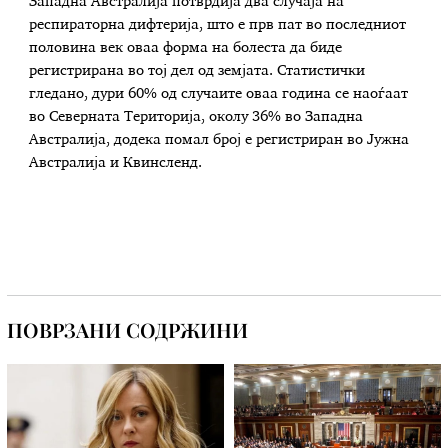
Западна Австралија потврдија два случаја на
респираторна дифтерија, што е прв пат во последниот
половина век оваа форма на болеста да биде
регистрирана во тој дел од земјата. Статистички
гледано, дури 60% од случаите оваа година се наоѓаат
во Северната Територија, околу 36% во Западна
Австралија, додека помал број е регистриран во Јужна
Австралија и Квинсленд.
ПОВРЗАНИ СОДРЖИНИ