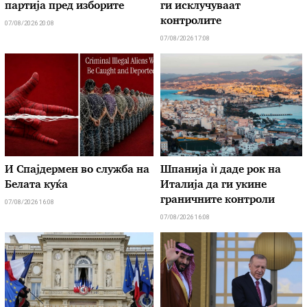
партија пред изборите
ги исклучуваат
контролите
07/08/2026 20:08
07/08/2026 17:08
И Спајдермен во служба на
Шпанија ѝ даде рок на
Белата куќа
Италија да ги укине
граничните контроли
07/08/2026 16:08
07/08/2026 16:08