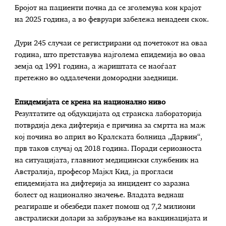
Бројот на пациенти почна да се зголемува кон крајот
на 2025 година, а во февруари забележа ненадеен скок.
Дури 245 случаи се регистрирани од почетокот на оваа
година, што претставува најголема епидемија во оваа
земја од 1991 година, а жариштата се наоѓаат
претежно во оддалечени домородни заедници.
Епидемијата се крена на национално ниво
Резултатите од обдукцијата од странска лабораторија
потврдија дека дифтерија е причина за смртта на маж
кој почина во април во Кралската болница „Дарвин“,
прв таков случај од 2018 година. Поради сериозноста
на ситуацијата, главниот медицински службеник на
Австралија, професор Мајкл Кид, ја прогласи
епидемијата на дифтерија за инцидент со заразна
болест од национално значење. Владата веднаш
реагираше и обезбеди пакет помош од 7,2 милиони
австралиски долари за забрзување на вакцинацијата и