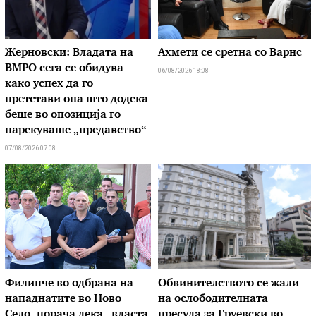
Жерновски: Владата на
Ахмети се сретна со Варнс
ВМРО сега се обидува
06/08/2026 18:08
како успех да го
претстави она што додека
беше во опозиција го
нарекуваше „предавство“
07/08/2026 07:08
Филипче во одбрана на
Обвинителството се жали
нападнатите во Ново
на ослободителната
Село, порача дека „власта
пресуда за Груевски во