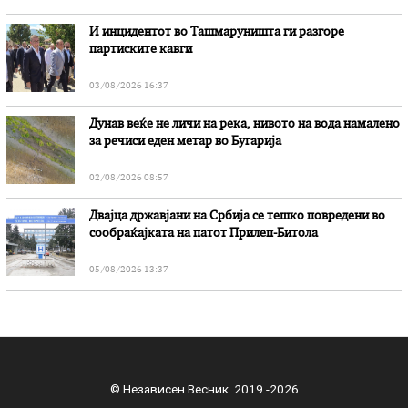
И инцидентот во Ташмаруништa ги разгоре
партиските кавги
03/08/2026 16:37
Дунав веќе не личи на река, нивото на вода намалено
за речиси еден метар во Бугарија
02/08/2026 08:57
Двајца државјани на Србија се тешко повредени во
сообраќајката на патот Прилеп-Битола
05/08/2026 13:37
© Независен Весник 2019 -2026