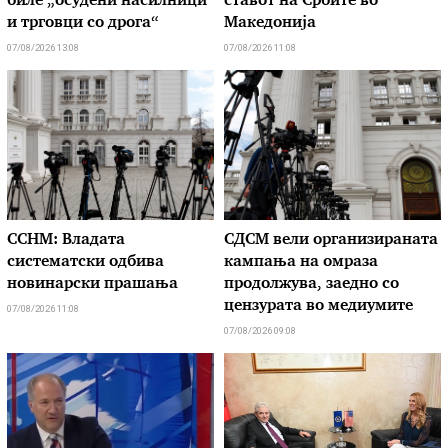
биле „осудени насилници
ставот на Србите во
и трговци со дрога“
Македонија
07/08/2026 13:08
07/08/2026 11:08
ССНМ: Владата
СДСМ вели организираната
систематски одбива
кампања на омраза
новинарски прашања
продолжува, заедно со
цензурата во медиумите
07/08/2026 11:08
07/08/2026 09:08