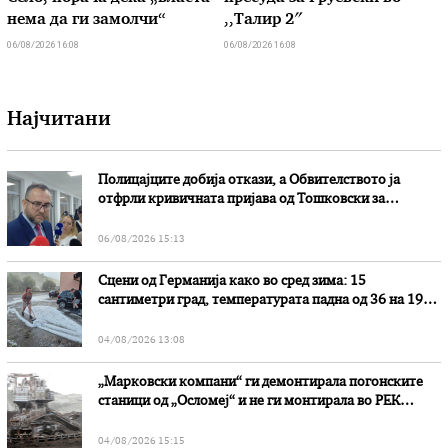
нема да ги замолчи“
,,Талир 2″
06/08/2026 16:08
06/08/2026 16:08
Најчитани
Полицајците добија откази, а Обвителството ја
отфрли кривичната пријава од Тошковски за
наводни злоупотреби
06/08/2026 15:13
Сцени од Германија како во сред зима: 15
сантиметри град, температурата падна од 36 на 19
степени
04/08/2026 13:08
„Марковски компани“ ги демонтирала погонските
станици од „Осломеј“ и не ги монтирала во РЕК
„Битола“, стои во вештачењето на обвинителството
04/08/2026 15:15