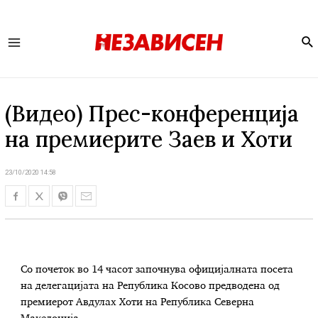
Se
Main
Menu
(Видео) Прес-конференција
на премиерите Заев и Хоти
23/10/2020 14:58
Со почеток во 14 часот започнува официјалната посета
на делегацијата на Република Косово предводена од
премиерот Авдулах Хоти на Република Северна