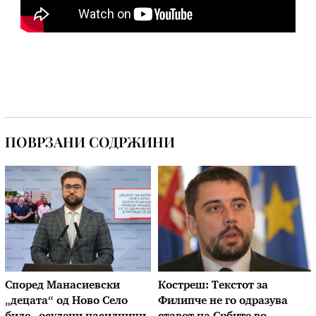
ПОВРЗАНИ СОДРЖИНИ
Според Манасиевски
Костреш: Текстот за
„децата“ од Ново Село
Филипче не го одразува