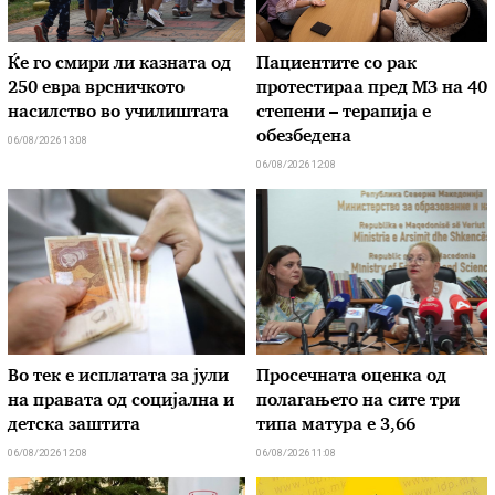
Ќе го смири ли казната од
Пациентите со рак
250 евра врсничкото
протестираа пред МЗ на 40
насилство во училиштата
степени – терапија е
обезбедена
06/08/2026 13:08
06/08/2026 12:08
Во тек е исплатата за јули
Просечната оценка од
на правата од социјална и
полагањето на сите три
детска заштита
типа матура е 3,66
06/08/2026 12:08
06/08/2026 11:08