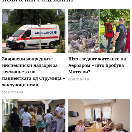
Завршени вонредните
Што гледаат жителите на
инспекциски надзори за
Аеродром – што пробува
лекувањето на
Митески?
пациентката од Струмица –
06/08/2026 14:08
заклучоци нема
06/08/2026 14:08