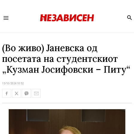
Se
Main
Menu
(Во живо) Јаневска од
посетата на студентскиот
„Кузман Јосифовски – Питу“
15/10/2024 10:52