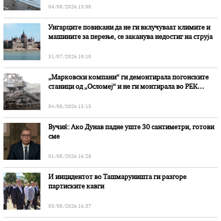
04/08/2026 13:08
Унгарците повикани да не ги вклучуваат климите и
машините за перење, се заканува недостиг на струја
31/07/2026 19:10
„Марковски компани“ ги демонтирала погонските
станици од „Осломеј“ и не ги монтирала во РЕК
„Битола“, стои во вештачењето на обвинителството
04/08/2026 15:15
Вучиќ: Ако Дунав падне уште 30 сантиметри, готови
сме
01/08/2026 16:28
И инцидентот во Ташмаруништa ги разгоре
партиските кавги
03/08/2026 16:37