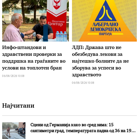
Инфо-штандови и
ЛДП: Држава што не
здравствени проверки за
обезбедува лекови за
поддршка на граѓаните во
најтешко болните да не
услови на топлотен бран
зборува за успеси во
здравството
06/08/2026 10:08
06/08/2026 10:08
Најчитани
Сцени од Германија како во сред зима: 15
сантиметри град, температурата падна од 36 на 19
степени