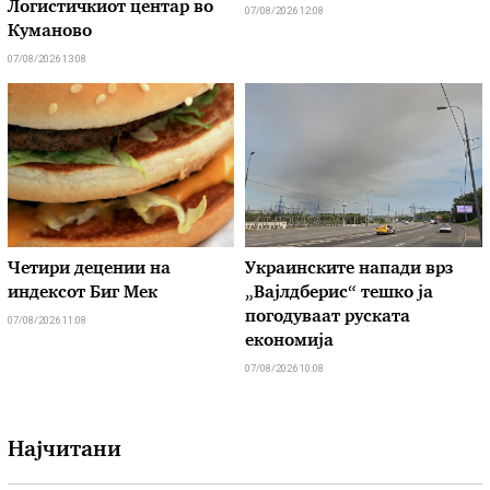
Логистичкиот центар во
07/08/2026 12:08
Куманово
07/08/2026 13:08
Четири децении на
Украинските напади врз
индексот Биг Мек
„Вајлдберис“ тешко ја
погодуваат руската
07/08/2026 11:08
економија
07/08/2026 10:08
Најчитани