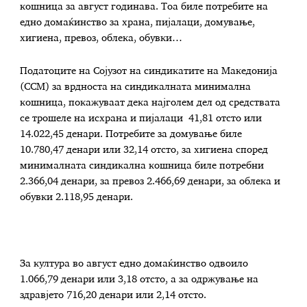
кошница за август годинава. Тоа биле потребите на
едно домаќинство за храна, пијалаци, домување,
хигиена, превоз, облека, обувки…
Податоците на Сојузот на синдикатите на Македонија
(ССМ) за врдноста на синдикалната минимална
кошница, покажуваат дека најголем дел од средствата
се трошеле на исхрана и пијалаци 41,81 отсто или
14.022,45 денари. Потребите за домување биле
10.780,47 денари или 32,14 отсто, за хигиена според
минималната синдикална кошница биле потребни
2.366,04 денари, за превоз 2.466,69 денари, за облека и
обувки 2.118,95 денари.
За култура во август едно домаќинство одвоило
1.066,79 денари или 3,18 отсто, а за одржување на
здравјето 716,20 денари или 2,14 отсто.