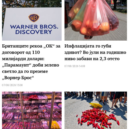
Британците рекоа „ОК“ за
Инфлацијата го губи
договорот од 110
здивот? Во јули на годишно
милијарди долари:
ниво забави на 2,3 отсто
„Парамаунт“ доби зелено
07/08/2026 14:08
светло да го преземе
„Ворнер Брос“
07/08/2026 15:08