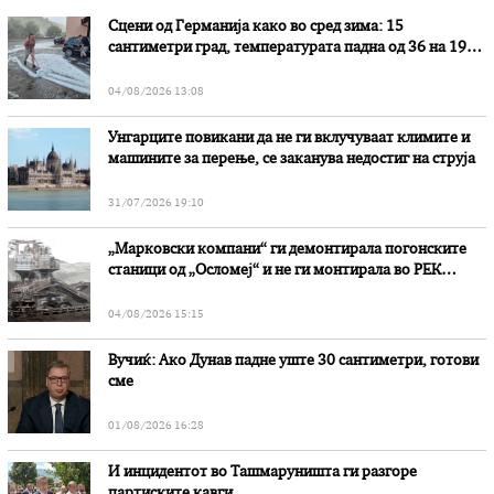
Сцени од Германија како во сред зима: 15
сантиметри град, температурата падна од 36 на 19
степени
04/08/2026 13:08
Унгарците повикани да не ги вклучуваат климите и
машините за перење, се заканува недостиг на струја
31/07/2026 19:10
„Марковски компани“ ги демонтирала погонските
станици од „Осломеј“ и не ги монтирала во РЕК
„Битола“, стои во вештачењето на обвинителството
04/08/2026 15:15
Вучиќ: Ако Дунав падне уште 30 сантиметри, готови
сме
01/08/2026 16:28
И инцидентот во Ташмаруништa ги разгоре
партиските кавги