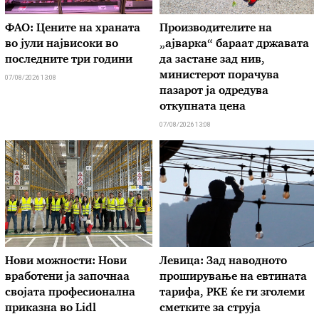
ФАО: Цените на храната
Производителите на
во јули највисоки во
„ајварка“ бараат државата
последните три години
да застане зад нив,
министерот порачува
07/08/2026 13:08
пазарот ја одредува
откупната цена
07/08/2026 13:08
Нови можности: Нови
Левица: Зад наводното
вработени ја започнаа
проширување на евтината
својата професионална
тарифа, РКЕ ќе ги зголеми
приказна во Lidl
сметките за струја