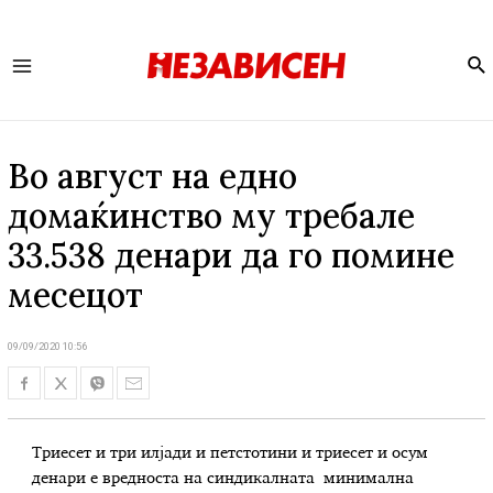
Se
Main
Menu
Во август на едно
домаќинство му требале
33.538 денари да го помине
месецот
09/09/2020 10:56
Триесет и три илјади и петстотини и триесет и осум
денари е вредноста на синдикалната минимална