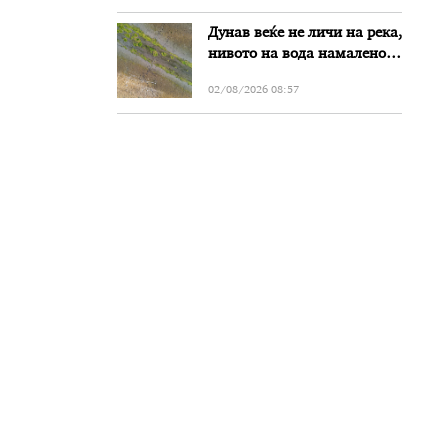
Дунав веќе не личи на река,
нивото на вода намалено
за речиси еден метар во
02/08/2026 08:57
Бугарија