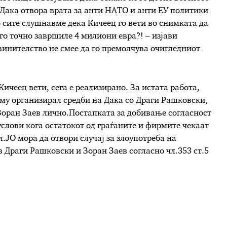
 Дака отвора врата за анти НАТО и анти ЕУ политики
сите слушнавме дека Кичеец го вети во снимката да
ого точно завршиле 4 милиони евра?! – изјави
винителство не смее да го премолчува очигледниот
ичеец вети, сега е реализирано. За истата работа,
му организирал средби на Дака со Драги Рашковски,
 Зоран Заев лично.Постапката за добивање согласност
 услови кога остатокот од граѓаните и фирмите чекаат
.ЈО мора да отвори случај за злоупотреба на
 Драги Рашковски и Зоран Заев согласно чл.353 ст.5