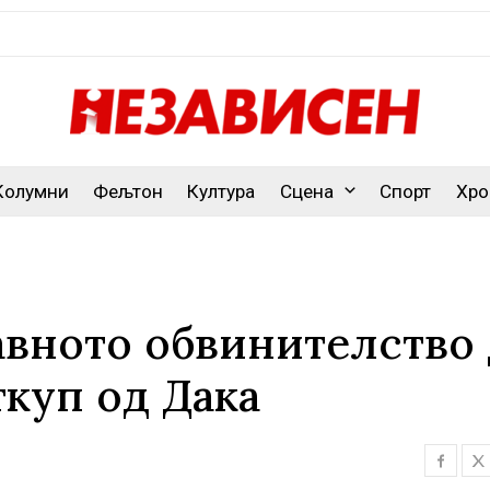
Колумни
Фељтон
Култура
Сцена
Спорт
Хро
вното обвинителство 
ткуп од Дака