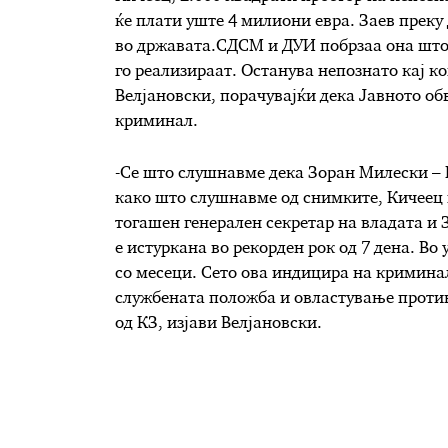
ќе плати уште 4 милиони евра. Заев преку
во државата.СДСМ и ДУИ побрзаа она што 
го реализираат. Останува непознато кај к
Велјановски, порачувајќи дека Јавното об
криминал.
-Се што слушнавме дека Зоран Милески – К
како што слушнавме од снимките, Кичеец 
тогашен генерален секретар на владата и
е истуркана во рекорден рок од 7 дена. Во
со месеци. Сето ова индицира на криминал
службената положба и овластување против
од КЗ, изјави Велјановски.