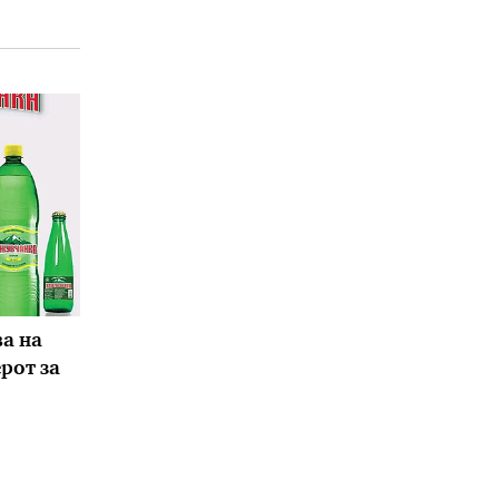
а на
ерот за