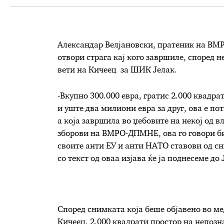
Александар Велјановски, пратеник на ВМ
отвори страга кај кого завршиле, според н
вети на Кичеец за ШИК Јелак.
-Вкупно 300.000 евра, гратис 2.000 квадра
и уште два милиони евра за друг, ова е пот
а која завршила во џебовите на некој од вл
зборови на ВМРО-ДПМНЕ, ова го говори б
своите анти ЕУ и анти НАТО ставови од сни
со текст од оваа изјава ќе ја поднесеме до 
Според снимката која беше објавено во ме
Кичеец, 2.000 квадрати простор на непозна