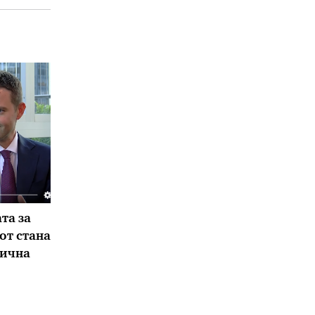
та за
от стана
сична