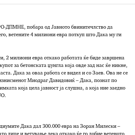
РО-ДПМНЕ, побара од Јавното бвинитечлство да
его, ветените 4 милиони евра поткуп што Дака му ги
ти, 2 милиони евра откако работата ќе биде завршена
купот за бетонската џунгла која овде зад нас ќе никне,
аста. Дака за оваа работа се видел и со Заев. Ова не се
изнисменот Миодраг Давидовиќ – Дака, познат по
мката која цела јавност ја слушна, а која ние заедно
ЈО.
диумите Дака дал 300.000 евра на Зоран Милески –
то лице и ветување дека откако ќе го добие ветеното