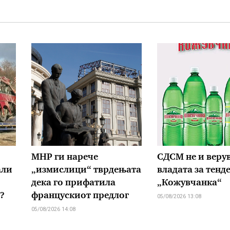
МНР ги нарече
СДСМ не и верув
али
„измислици“ тврдењата
владата за тенд
дека го прифатила
„Кожувчанка“
?
францускиот предлог
05/08/2026 13:08
05/08/2026 14:08