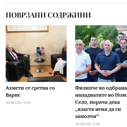
ПОВРЗАНИ СОДРЖИНИ
Ахмети се сретна со
Филипче во одбрана
Варнс
нападнатите во Нов
Село, порача дека
06/08/2026 18:08
„власта нема да ги
замолчи“
06/08/2026 16:08