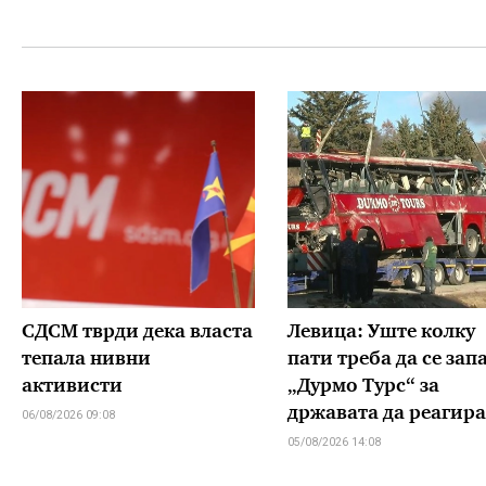
СДСМ тврди дека власта
Левица: Уште колку
тепала нивни
пати треба да се зап
активисти
„Дурмо Турс“ за
државата да реагира
06/08/2026 09:08
05/08/2026 14:08