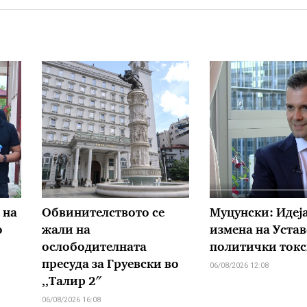
 на
Обвинителството се
Муцунски: Идеја
о
жали на
измена на Устав
ослободителната
политички ток
пресуда за Груевски во
06/08/2026 12:08
,,Талир 2″
06/08/2026 16:08