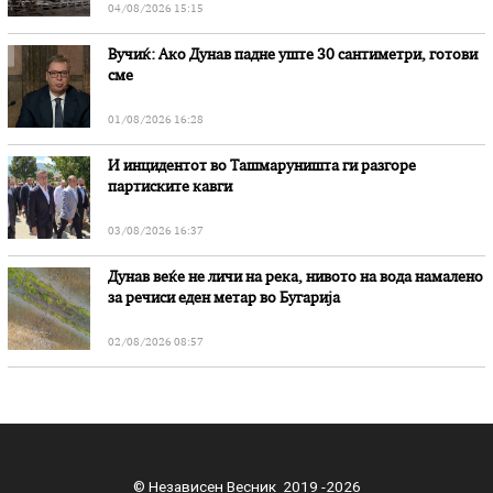
04/08/2026 15:15
Вучиќ: Ако Дунав падне уште 30 сантиметри, готови
сме
01/08/2026 16:28
И инцидентот во Ташмаруништa ги разгоре
партиските кавги
03/08/2026 16:37
Дунав веќе не личи на река, нивото на вода намалено
за речиси еден метар во Бугарија
02/08/2026 08:57
© Независен Весник 2019 -2026