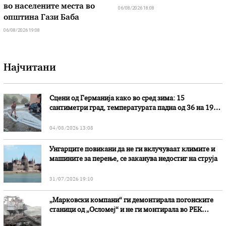
во населените места во
06/08/2026 18:08
општина Гази Баба
06/08/2026 19:08
Најчитани
Сцени од Германија како во сред зима: 15
сантиметри град, температурата падна од 36 на 19
степени
04/08/2026 13:08
Унгарците повикани да не ги вклучуваат климите и
машините за перење, се заканува недостиг на струја
31/07/2026 19:10
„Марковски компани“ ги демонтирала погонските
станици од „Осломеј“ и не ги монтирала во РЕК
„Битола“, стои во вештачењето на обвинителството