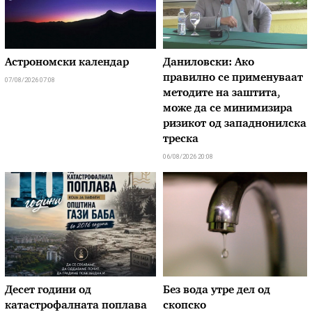
Астрономски календар
Даниловски: Ако
правилно се применуваат
07/08/2026 07:08
методите на заштита,
може да се минимизира
ризикот од западнонилска
треска
06/08/2026 20:08
Десет години од
Без вода утре дел од
катастрофалната поплава
скопско