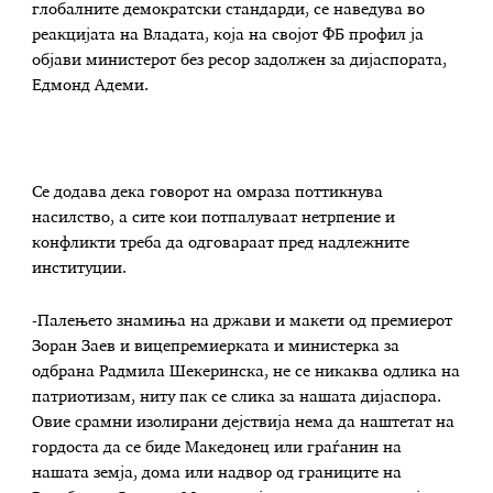
глобалните демократски стандарди, се наведува во
реакцијата на Владата, која на својот ФБ профил ја
објави министерот без ресор задолжен за дијаспората,
Едмонд Адеми.
Се додава дека говорот на омраза поттикнува
насилство, а сите кои потпалуваат нетрпение и
конфликти треба да одговараат пред надлежните
институции.
-Палењето знамиња на држави и макети од премиерот
Зоран Заев и вицепремиерката и министерка за
одбрана Радмила Шекеринска, не се никаква одлика на
патриотизам, ниту пак се слика за нашата дијаспора.
Овие срамни изолирани дејствија нема да наштетат на
гордоста да се биде Македонец или граѓанин на
нашата земја, дома или надвор од границите на