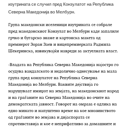
изутрината се случил пред Конзулатот на Република
Северна Македонија во Мелбурн.
Група македонски иселеници изутрината се собрале
пред македонскиот Конзулат во Мелбурн каде запалиле
грчко и бугарско знаме и картонска макета од
премиерот Зоран Заев и вицепремиерката Радмила
Шекеринска, извикувајќи навреди за актуелната власт.
-Владата на Република Северна Македонија најостро го
осудува вандалското и недолично однесување на мала
група пред конзулатот на Република Северна
Македонија во Мелбурн. Ваквите дејствија го
нарушуваат имиџот на земјата, на македонскиот народ
и на граѓаните на Северна Македонија во очите на
демократската јавност. Говорот на омраза е одлика на
едно минато и напуштено време на кое мнозинството
од граѓаните во земјава и дијаспората се
спротивставија и кое е неприфатливо за домашните и