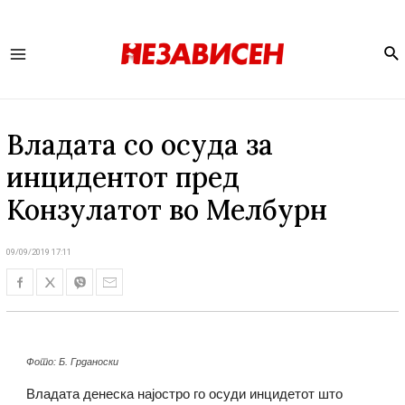
Se
Main
Menu
Владата со осуда за
инцидентот пред
Конзулатот во Мелбурн
09/09/2019 17:11
Фото: Б. Грданоски
Владата денеска најостро го осуди инцидетот што