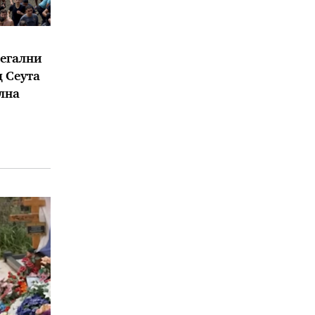
легални
 Сеута
лна