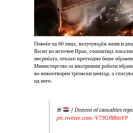
Повеќе од 60 лица, вклучувајќи жени и дец
Васит во источен Ирак, соопштија локални
несреќата, откако претходно беше објавено
Министерство за внатрешни работи објави
во новоотворен трговски центар, а спасув
од него.
🚨
| Dozens of casualties repo
pic.twitter.com/V73Gf8BmY9