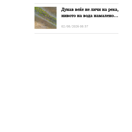
Дунав веќе не личи на река,
нивото на вода намалено
за речиси еден метар во
02/08/2026 08:57
Бугарија