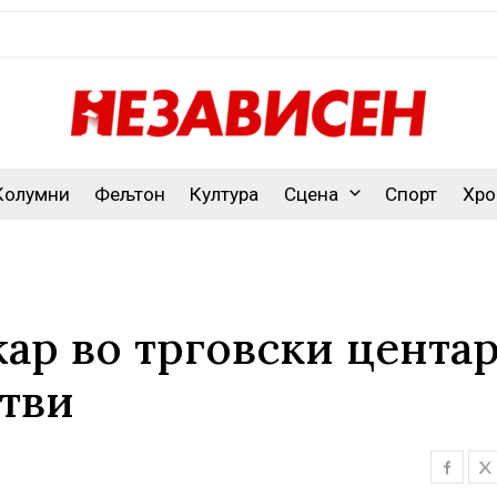
Колумни
Фељтон
Култура
Сцена
Спорт
Хро
ар во трговски центар
ртви