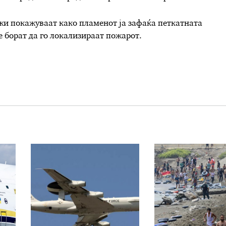
и покажуваат како пламенот ја зафаќа петкатната
е борат да го локализираат пожарот.