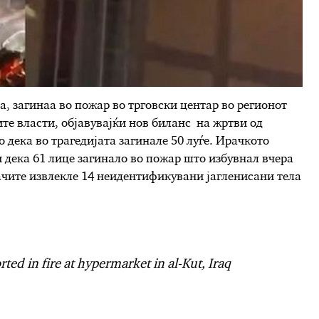
а, загинаа во пожар во трговски центар во регионот
те власти, објавувајќи нов биланс на жртви од
 дека во трагедијата загинале 50 луѓе. Ирачкото
 дека 61 лице загинало во пожар што избувнал вчера
ачите извлекле 14 неидентификувани јагленисани тела
rted in fire at hypermarket in al-Kut, Iraq