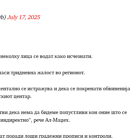
Ob)
July 17, 2025
неколку лица се водат како исчезнати.
аси тридневна жалост во регионот.
ентално се истражува и дека се покренати обвиненија
скиот центар.
тви дека нема да бидеме попустливи кон оние што се
 индиректно“, рече Ал-Маџех.
аат поради лоши градежни прописи и контроли.