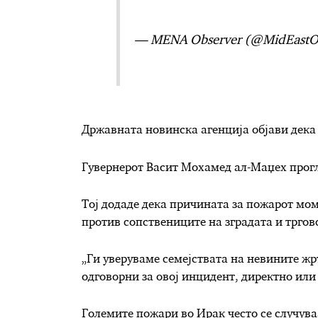
— MENA Observer (@MidEast
Државната новинска агенција објави дека 
Гувернерот Васит Мохамед ал-Маџех прогл
Тој додаде дека причината за пожарот мом
против сопствениците на зградата и тргов
„Ги уверуваме семејствата на невините жр
одговорни за овој инцидент, директно или
Големите пожари во Ирак често се случув