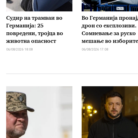
Судир на трамваи во
Во Германија пронај
Германија: 25
дрон со експлозиви.
повредени, тројца во
Сомневање за руско
животна опасност
мешање во изборит
06/08/2026 18:08
06/08/2026 17:08