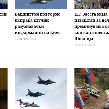
ден
Вашингтон повторно
ЕК: Засега нема
испраќа клучни
извештаи за не
разузнавачки
преминувања од
е
информации на Киев
кон континента
Шпанија
06/08/2026 16:08
06/08/2026 15:08