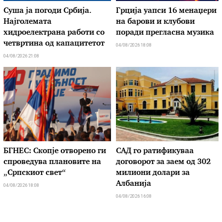
Суша ја погоди Србија.
Грција уапси 16 менаџери
Најголемата
на барови и клубови
хидроелектрана работи со
поради прегласна музика
четвртина од капацитетот
04/08/2026 18:08
04/08/2026 21:08
БГНЕС: Скопје отворено ги
САД го ратификуваа
спроведува плановите на
договорот за заем од 302
„Српскиот свет“
милиони долари за
Албанија
04/08/2026 18:08
04/08/2026 16:08