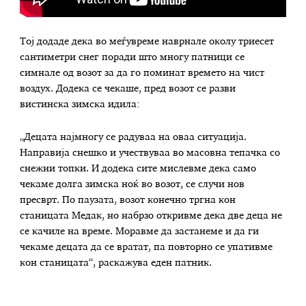
Тој додаде дека во меѓувреме наврнале околу триесет
сантиметри снег поради што многу патници се
симнале од возот за да го поминат времето на чист
воздух. Додека се чекаше, пред возот се разви
вистинска зимска идила:
„Децата најмногу се радуваа на оваа ситуација.
Направија снешко и учествуваа во масовна тепачка со
снежни топки. И додека сите мислевме дека само
чекаме долга зимска ноќ во возот, се случи нов
пресврт. По паузата, возот конечно тргна кон
станицата Медак, но набрзо откривме дека две деца не
се качиле на време. Моравме да застанеме и да ги
чекаме децата да се вратат, па повторно се упативме
кон станицата“, раскажува еден патник.