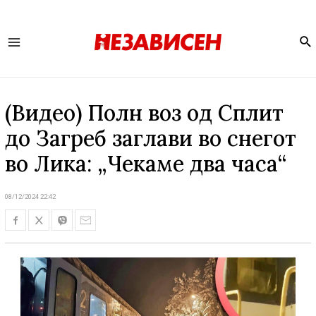
Se
Main
Menu
(Видео) Полн воз од Сплит
до Загреб заглави во снегот
во Лика: „Чекаме два часа“
08/12/2024 22:42