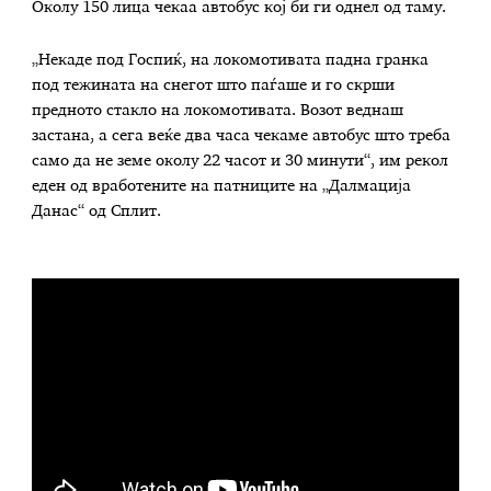
Околу 150 лица чекаа автобус кој би ги однел од таму.
„Некаде под Госпиќ, на локомотивата падна гранка
под тежината на снегот што паѓаше и го скрши
предното стакло на локомотивата. Возот веднаш
застана, а сега веќе два часа чекаме автобус што треба
само да не земе околу 22 часот и 30 минути“, им рекол
еден од вработените на патниците на „Далмација
Данас“ од Сплит.