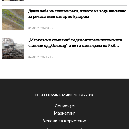
Дунав веќе не личи на река, нивото на вода намалено
за речиси еден метар во Бугарија
02/08/2026 08:57
„Марковски компани“ ги демонтирала погонските
станици од „Осломеј“ и не ги монтирала во РЕК
„Битола“, стои во вештачењето на обвинителството
04/08/2026 15:15
© Независен Весник 2019 -2026
Импресум
Маркетинг
Услови за користење