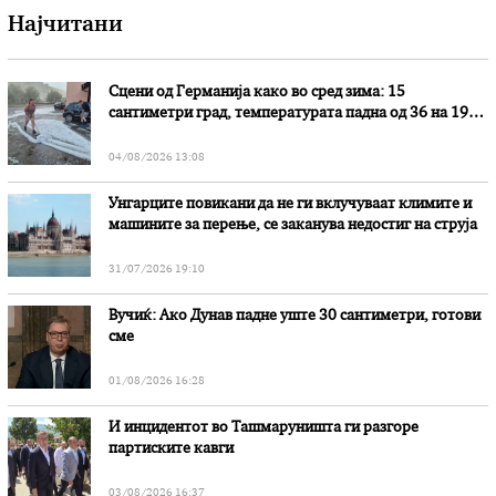
Најчитани
Сцени од Германија како во сред зима: 15
сантиметри град, температурата падна од 36 на 19
степени
04/08/2026 13:08
Унгарците повикани да не ги вклучуваат климите и
машините за перење, се заканува недостиг на струја
31/07/2026 19:10
Вучиќ: Ако Дунав падне уште 30 сантиметри, готови
сме
01/08/2026 16:28
И инцидентот во Ташмаруништa ги разгоре
партиските кавги
03/08/2026 16:37