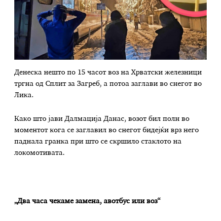
Денеска нешто по 15 часот воз на Хрватски железници
тргна од Сплит за Загреб, а потоа заглави во снегот во
Лика.
Како што јави Далмација Данас, возот бил полн во
моментот кога се заглавил во снегот бидејќи врз него
паднала гранка при што се скршило стаклото на
локомотивата.
„Два часа чекаме замена, авотбус или воз“