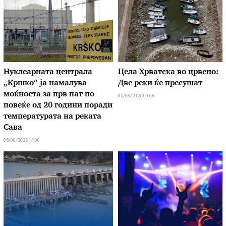
Нуклеарната централа
Цела Хрватска во црвено:
„Кршко“ ја намалува
Две реки ќе пресушат
моќноста за прв пат по
05/08/2026 09:08
повеќе од 20 години поради
температурата на реката
Сава
05/08/2026 14:08