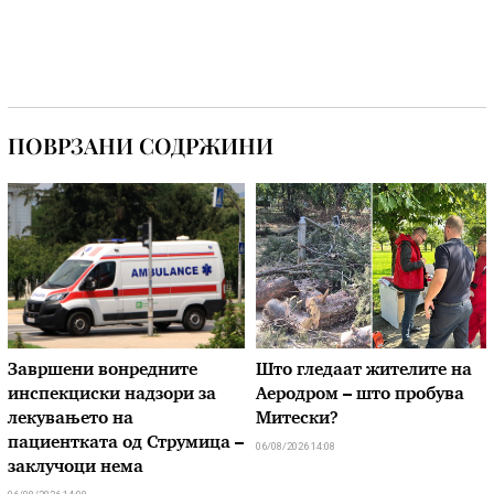
ПОВРЗАНИ СОДРЖИНИ
Завршени вонредните
Што гледаат жителите на
инспекциски надзори за
Аеродром – што пробува
лекувањето на
Митески?
пациентката од Струмица –
06/08/2026 14:08
заклучоци нема