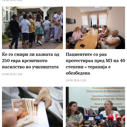
06/08/2026 14:08
Ќе го смири ли казната од
Пациентите со рак
250 евра врсничкото
протестираа пред МЗ на 40
насилство во училиштата
степени – терапија е
обезбедена
06/08/2026 13:08
06/08/2026 12:08