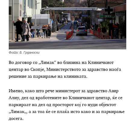
Фото: Б. Грданоски
Во договор со „Лимак“ во близина на Клиничкиот
центар во Скопје, Министерството за здравство наоѓа
решение за паркирање на клиниката.
Имено, како што рече министерот за здравство Азир
Алиу, дел од вработените во Клиничкиот центар, ќе се
паркираат на дел од просторот кој го нуди објектот
„Лимак„, а за тоа ќе се плаќа исто како и за паркирање
досега.