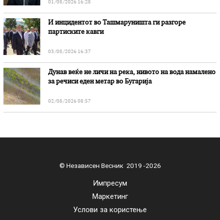
01/08/2026 16:28
И инцидентот во Ташмаруништa ги разгоре
партиските кавги
03/08/2026 16:37
Дунав веќе не личи на река, нивото на вода намалено
за речиси еден метар во Бугарија
02/08/2026 08:57
© Независен Весник 2019 -2026
Импресум
Маркетинг
Услови за користење