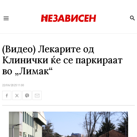
Se
Main
Menu
(Видео) Лекарите од
Клинички ќе се паркираат
во „Лимак“
22/06/2025 11:00