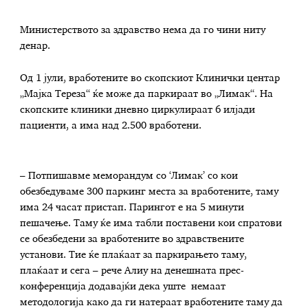
Министерството за здравство нема да го чини ниту
денар.
Од 1 јули, вработените во скопскиот Клинички центар
„Мајка Тереза“ ќе може да паркираат во „Лимак“. На
скопските клиники дневно циркулираат 6 илјади
пациенти, а има над 2.500 вработени.
– Потпишавме меморандум со ‘Лимак’ со кои
обезбедуваме 300 паркинг места за вработените, таму
има 24 часат пристап. Парингот е на 5 минути
пешачење. Таму ќе има табли поставени кои спратови
се обезбедени за вработените во здравствените
установи. Тие ќе плаќаат за паркирањето таму,
плаќаат и сега – рече Алиу на денешната прес-
конференција додавајќи дека уште немаат
методологија како да ги натераат вработените таму да