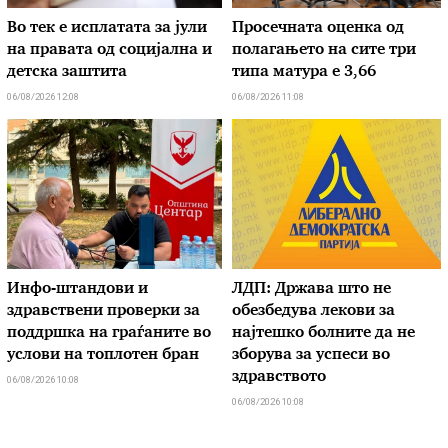
Во тек е исплатата за јули
Просечната оценка од
на правата од социјална и
полагањето на сите три
детска заштита
типа матура е 3,66
06/08/2026 12:08
06/08/2026 11:08
Инфо-штандови и
ЛДП: Држава што не
здравствени проверки за
обезбедува лекови за
поддршка на граѓаните во
најтешко болните да не
услови на топлотен бран
зборува за успеси во
здравството
06/08/2026 10:08
06/08/2026 10:08