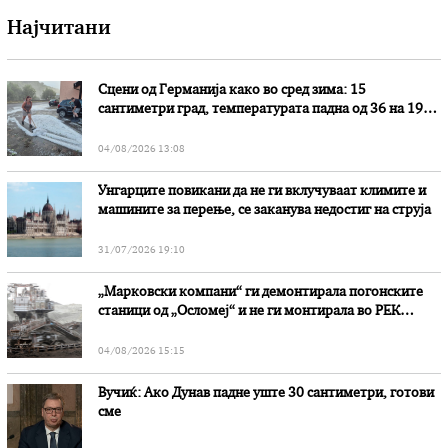
Најчитани
Сцени од Германија како во сред зима: 15
сантиметри град, температурата падна од 36 на 19
степени
04/08/2026 13:08
Унгарците повикани да не ги вклучуваат климите и
машините за перење, се заканува недостиг на струја
31/07/2026 19:10
„Марковски компани“ ги демонтирала погонските
станици од „Осломеј“ и не ги монтирала во РЕК
„Битола“, стои во вештачењето на обвинителството
04/08/2026 15:15
Вучиќ: Ако Дунав падне уште 30 сантиметри, готови
сме