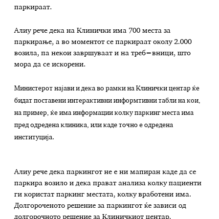
паркираат.
Алиу рече дека на Клинички има 700 места за
паркирање, а во моментот се паркираат околу 2.000
возила, па некои завршуваат и на треб=вници, што
мора да се искорени.
Министерот најави и дека во рамки на Клинички центар ќе
бидат поставени интерактивни информтивни табли на кои,
на пример, ќе има информации колку паркинг места има
пред одредена клиника, или каде точно е одредена
институција.
Алиу рече дека паркингот не е ни мапиран каде да се
паркира возило и дека прават анализа колку пациенти
ги користат паркинг местата, колку вработени има.
Долгороченото решение за паркингот ќе зависи од
долгорочното решение за Клиничкиот центар.